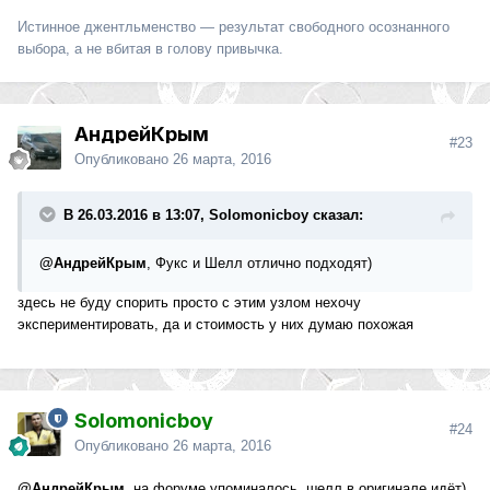
Истинное джентльменство — результат свободного осознанного
выбора, а не вбитая в голову привычка.
АндрейКрым
#23
Опубликовано
26 марта, 2016
В 26.03.2016 в 13:07, Solomonicboy сказал:
@АндрейКрым
, Фукс и Шелл отлично подходят)
здесь не буду спорить просто с этим узлом нехочу
экспериментировать, да и стоимость у них думаю похожая
Solomonicboy
#24
Опубликовано
26 марта, 2016
@АндрейКрым
, на форуме упоминалось, шелл в оригинале идёт)