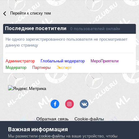
Перейти к списку тем
Последние посетители
0 пользователей онлайн
Ни одного зарегистрированного пользователя не просматривает
данную страницу
Администратор
Глобальный модератор
МероПриятели
Модератор
Партнеры
Эксперт
Обратная связь
Cookie-файлы
Mercedes ML-Club.ru
Важная информация
Powered by Invision Community
Мы разместили
cookie-файлы
на ваше устройство, чтобы