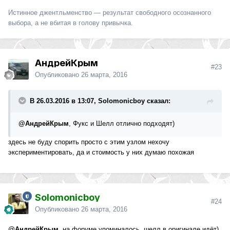
Истинное джентльменство — результат свободного осознанного
выбора, а не вбитая в голову привычка.
АндрейКрым
#23
Опубликовано
26 марта, 2016
В 26.03.2016 в 13:07, Solomonicboy сказал:
@АндрейКрым
, Фукс и Шелл отлично подходят)
здесь не буду спорить просто с этим узлом нехочу
экспериментировать, да и стоимость у них думаю похожая
Solomonicboy
#24
Опубликовано
26 марта, 2016
@АндрейКрым
, на форуме упоминалось, шелл в оригинале идёт)