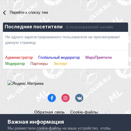
Перейти к списку тем
Последние посетители
0 пользователей онлайн
Ни одного зарегистрированного пользователя не просматривает
данную страницу
Администратор
Глобальный модератор
МероПриятели
Модератор
Партнеры
Эксперт
Обратная связь
Cookie-файлы
Mercedes ML-Club.ru
Важная информация
Powered by Invision Community
Мы разместили
cookie-файлы
на ваше устройство, чтобы