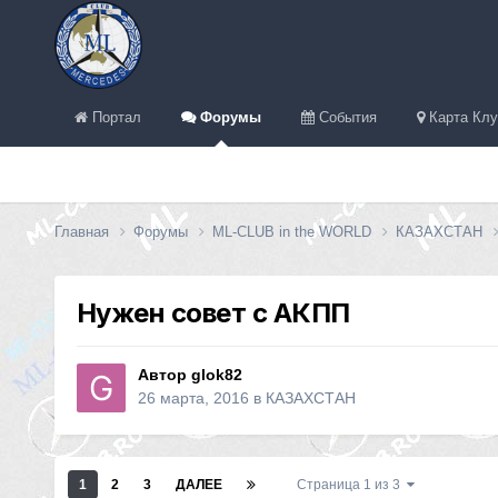
Портал
Форумы
События
Карта Клу
Главная
Форумы
ML-CLUB in the WORLD
КАЗАХСТАН
Нужен совет с АКПП
Автор
glok82
26 марта, 2016
в
КАЗАХСТАН
1
2
3
ДАЛЕЕ
Страница 1 из 3