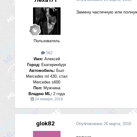
Замену частичную или полну
Пользователь
562
Имя:
Алексей
Город:
Екатеринбург
Автомобиль:
Был
Mercedes ml 430, стал
Mercedes s600
Пол:
Мужчина
Владею ML:
2 года
24 января, 2016
glok82
Опубликовано
26 марта, 2016
полную