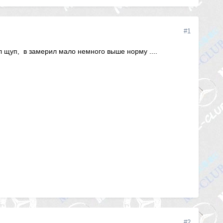
#1
 щуп, в замерил мало немного выше норму ....
#2