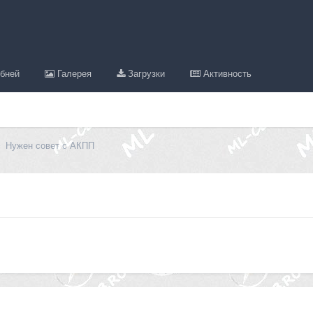
бней
Галерея
Загрузки
Активность
Нужен совет с АКПП