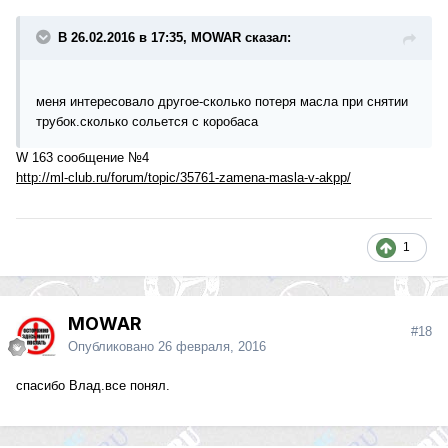
В 26.02.2016 в 17:35, MOWAR сказал:
меня интересовало другое-сколько потеря масла при снятии
трубок.сколько сольется с коробаса
W 163 сообщение №4
http://ml-club.ru/forum/topic/35761-zamena-masla-v-akpp/
1
MOWAR
#18
Опубликовано
26 февраля, 2016
спасибо Влад.все понял.