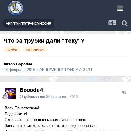
АКПП/МКПП/ТРАНСМИССИЯ
Что за трубки дали "теку"?
трубки
сопливятся
Автор
Bopoda4
26 февраля, 2016
в
АКПП/МКПП/ТРАНСМИССИЯ
Bopoda4
#1
Опубликовано
26 февраля, 2016
Всех Приветствую!
Подскажите!
2 дня авто стояло пока менял линзы в фарах.
Завел авто, смотрю капает что-то снизу. еееле еле.