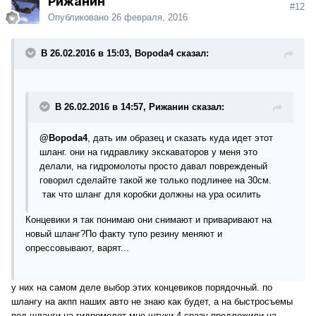
Рижанин
#12
Опубликовано
26 февраля, 2016
В 26.02.2016 в 15:03, Bopoda4 сказал:
В 26.02.2016 в 14:57, Рижанин сказал:
@Bopoda4
, дать им образец и сказать куда идет этот
шланг. они на гидравлику экскаваторов у меня это
делали, на гидромолоты просто давал поврежденый
говорил сделайте такой же только подлинее на 30см.
так что шланг для коробки должны на ура осилить
Концевики я так понимаю они снимают и приваривают на
новый шланг?По факту тупо резину меняют и
опрессовывают, варят...
у них на самом деле выбор этих концевиков порядочный. по
шлангу на акпп наших авто не знаю как будет, а на быстросъемы
под шланги на гидромолот мне штуки 4 сразу предложили на