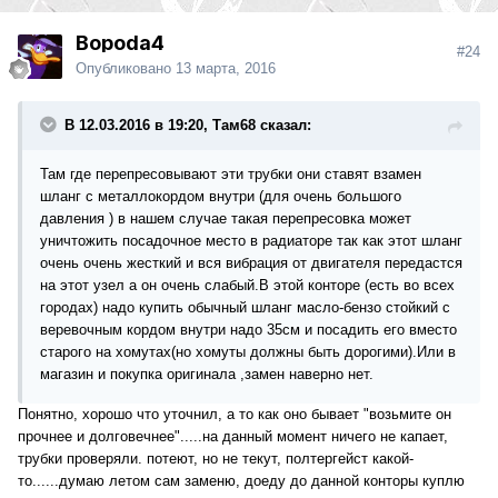
Bopoda4
#24
Опубликовано
13 марта, 2016
В 12.03.2016 в 19:20, Там68 сказал:
Там где перепресовывают эти трубки они ставят взамен
шланг с металлокордом внутри (для очень большого
давления ) в нашем случае такая перепресовка может
уничтожить посадочное место в радиаторе так как этот шланг
очень очень жесткий и вся вибрация от двигателя передастся
на этот узел а он очень слабый.В этой конторе (есть во всех
городах) надо купить обычный шланг масло-бензо стойкий с
веревочным кордом внутри надо 35см и посадить его вместо
старого на хомутах(но хомуты должны быть дорогими).Или в
магазин и покупка оригинала ,замен наверно нет.
Понятно, хорошо что уточнил, а то как оно бывает "возьмите он
прочнее и долговечнее".....на данный момент ничего не капает,
трубки проверяли. потеют, но не текут, полтергейст какой-
то......думаю летом сам заменю, доеду до данной конторы куплю