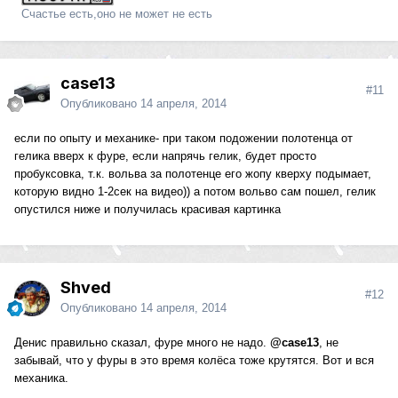
Счастье есть,оно не может не есть
case13
#11
Опубликовано
14 апреля, 2014
если по опыту и механике- при таком подожении полотенца от
гелика вверх к фуре, если напрячь гелик, будет просто
пробуксовка, т.к. вольва за полотенце его жопу кверху подымает,
которую видно 1-2сек на видео)) а потом вольво сам пошел, гелик
опустился ниже и получилась красивая картинка
Shved
#12
Опубликовано
14 апреля, 2014
Денис правильно сказал, фуре много не надо.
@case13
, не
забывай, что у фуры в это время колёса тоже крутятся. Вот и вся
механика.