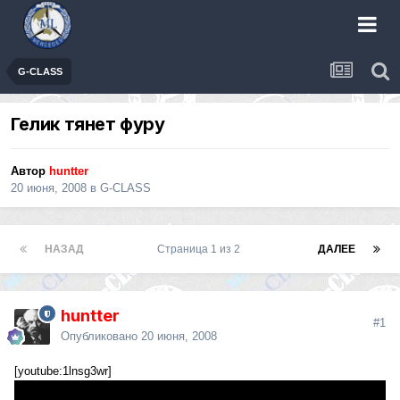
G-CLASS
Гелик тянет фуру
Автор
huntter
20 июня, 2008
в
G-CLASS
НАЗАД
Страница 1 из 2
ДАЛЕЕ
huntter
#1
Опубликовано
20 июня, 2008
[youtube:1lnsg3wr]