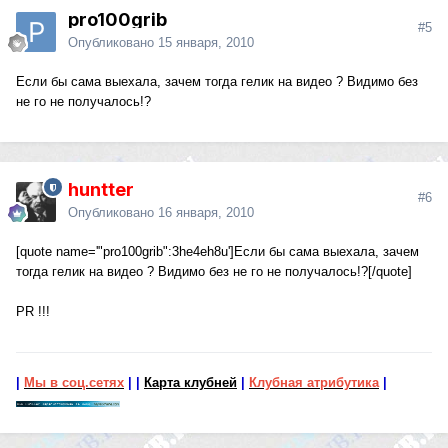
pro100grib
#5
Опубликовано
15 января, 2010
Если бы сама выехала, зачем тогда гелик на видео ? Видимо без
не го не получалось!?
huntter
#6
Опубликовано
16 января, 2010
[quote name='"pro100grib":3he4eh8u']Если бы сама выехала, зачем
тогда гелик на видео ? Видимо без не го не получалось!?[/quote]
PR !!!
|
Мы в соц.сетях
|
|
Карта клубней
|
Клубная атрибутика
|