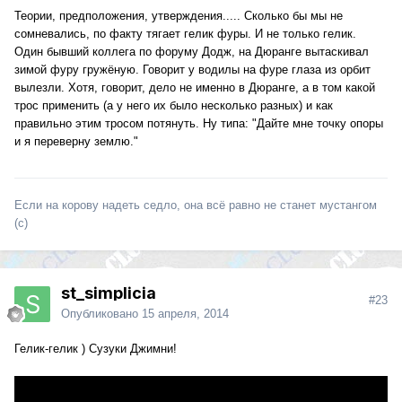
Теории, предположения, утверждения..... Сколько бы мы не
сомневались, по факту тягает гелик фуры. И не только гелик.
Один бывший коллега по форуму Додж, на Дюранге вытаскивал
зимой фуру гружёную. Говорит у водилы на фуре глаза из орбит
вылезли. Хотя, говорит, дело не именно в Дюранге, а в том какой
трос применить (а у него их было несколько разных) и как
правильно этим тросом потянуть. Ну типа: "Дайте мне точку опоры
и я переверну землю."
Если на корову надеть седло, она всё равно не станет мустангом
(с)
st_simplicia
#23
Опубликовано
15 апреля, 2014
Гелик-гелик ) Сузуки Джимни!