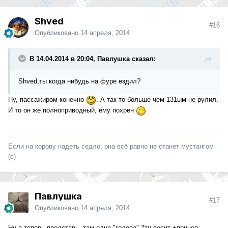
Shved
#16
Опубликовано
14 апреля, 2014
В 14.04.2014 в 20:04, Павлушка сказал:
Shved,ты когда нибудь на фуре ездил?
Ну, пассажиром конечно
. А так то больше чем 131ым не рулил.
И то он же полноприводный, ему похрен
Если на корову надеть седло, она всё равно не станет мустангом
(с)
Павлушка
#17
Опубликовано
14 апреля, 2014
Ну а теперь представь, там одна "голова" 7тн весит +прицеп