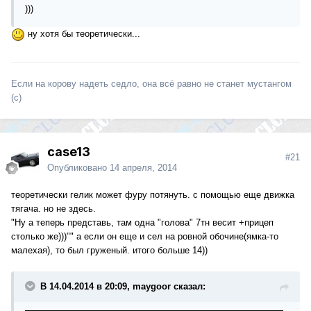
)))
ну хотя бы теоретически...
Если на корову надеть седло, она всё равно не станет мустангом
(с)
case13
#21
Опубликовано
14 апреля, 2014
теоретически гелик может фуру потянуть. с помощью еще движка
тягача. но не здесь.
"Ну а теперь представь, там одна "голова" 7тн весит +прицеп
столько же)))"" а если он еще и сел на ровной обочине(ямка-то
малехая), то был груженый. итого больше 14))
В 14.04.2014 в 20:09, maygoor сказал: