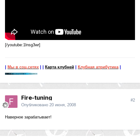
[/youtube:1lnsg3wr]
|
Мы в соц.сетях
|
|
Карта клубней
|
Клубная атрибутика
|
Fire-tuning
#2
Опубликовано
20 июня, 2008
Наверное зарабатывает!