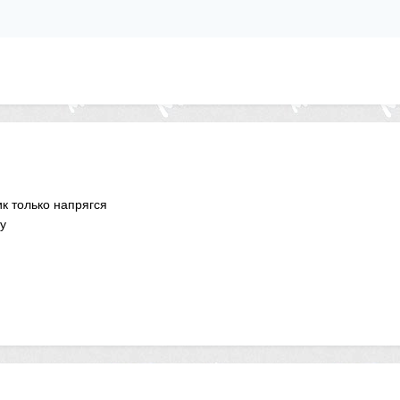
к только напрягся
у