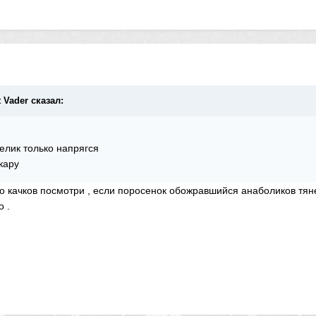
t Vader сказал:
елик только напрягся
кару
о качков посмотри , если поросенок обожравшийся анаболиков тяне
 .