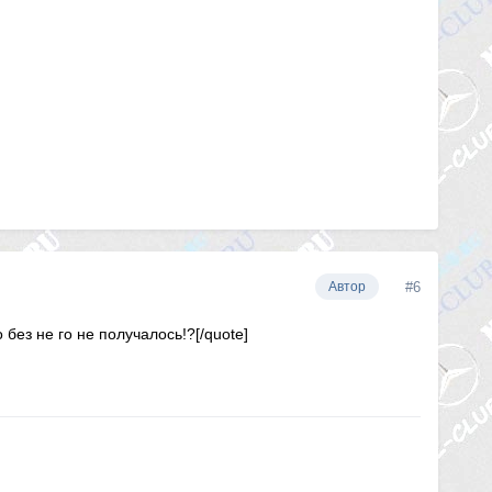
#6
Автор
без не го не получалось!?[/quote]