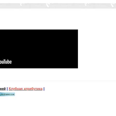
бней
|
Клубная атрибутика
|