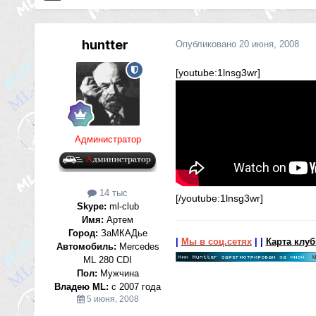
huntter
Опубликовано
20 июня, 2008
[youtube:1lnsg3wr]
Администратор
14 тыс
[/youtube:1lnsg3wr]
Skype:
ml-club
Имя:
Артем
Город:
ЗаМКАДье
|
Мы в соц.сетях
|
|
Карта клу
Автомобиль:
Mercedes
ML 280 CDI
Пол:
Мужчина
Владею ML:
с 2007 года
5 июня, 2008