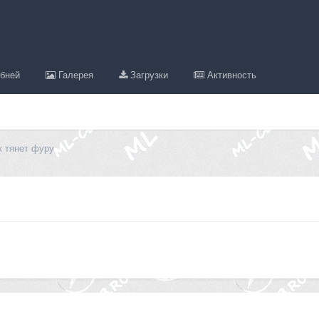
бней
Галерея
Загрузки
Активность
к тянет фуру