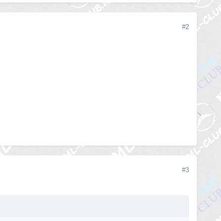
#2
#3