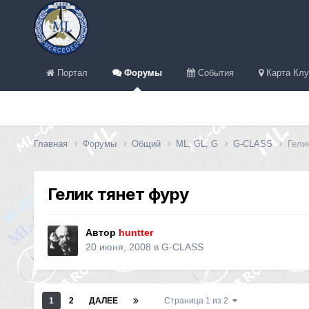
Портал
Форумы
События
Карта Клу
Главная
Форумы
Общий
ML, GL, G
G-CLASS
Гели
Гелик тянет фуру
Автор
huntter
20 июня, 2008
в
G-CLASS
1
2
ДАЛЕЕ
Страница 1 из 2