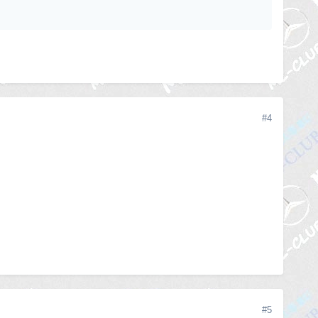
#4
#5