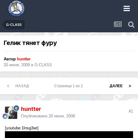
G-CLASS
Гелик тянет фуру
Автор
huntter
20 июня, 2008
в
G-CLASS
НАЗАД
Страница 1 из 2
ДАЛЕЕ
huntter
#1
Опубликовано
20 июня, 2008
[youtube:1lnsg3wr]