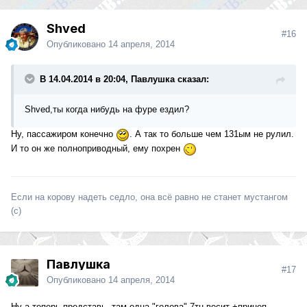
Shved
#16
Опубликовано
14 апреля, 2014
В 14.04.2014 в 20:04, Павлушка сказал:
Shved,ты когда нибудь на фуре ездил?
Ну, пассажиром конечно
. А так то больше чем 131ым не рулил.
И то он же полноприводный, ему похрен
Если на корову надеть седло, она всё равно не станет мустангом
(с)
Павлушка
#17
Опубликовано
14 апреля, 2014
Ну а теперь представь, там одна "голова" 7тн весит +прицеп