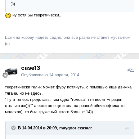
)))
ну хотя бы теоретически...
Если на корову надеть седло, она всё равно не станет мустангом
(с)
case13
#21
Опубликовано
14 апреля, 2014
теоретически гелик может фуру потянуть. с помощью еще движка
тягача. но не здесь.
"Ну а теперь представь, там одна "голова" 7тн весит +прицеп
столько же)))"" а если он еще и сел на ровной обочине(ямка-то
малехая), то был груженый. итого больше 14))
В 14.04.2014 в 20:09, maygoor сказал: