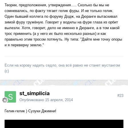
Теории, предположения, утверждения..... Сколько бы мы не
сомневались, по факту тягает гелик фуры. И не только гелик.
Один бывший коллега по форуму Додж, на Дюранге вытаскивал
зимой фуру гружёную. Говорит у водилы на фуре глаза из орбит
вылезли. Хотя, говорит, дело не именно в Дюранге, а в том какой
трос применить (а у него их было несколько разных) и как
правильно этим тросом потянуть. Ну типа: "Дайте мне точку опоры
и я переверну землю."
Если на корову надеть седло, она всё равно не станет мустангом
(с)
st_simplicia
#23
Опубликовано
15 апреля, 2014
Гелик-гелик ) Сузуки Джимни!