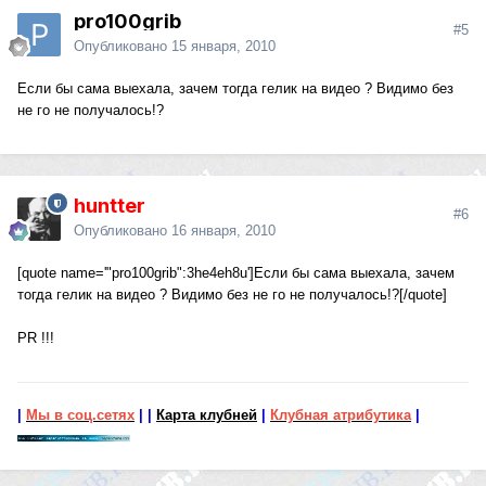
pro100grib
#5
Опубликовано
15 января, 2010
Если бы сама выехала, зачем тогда гелик на видео ? Видимо без
не го не получалось!?
huntter
#6
Опубликовано
16 января, 2010
[quote name='"pro100grib":3he4eh8u']Если бы сама выехала, зачем
тогда гелик на видео ? Видимо без не го не получалось!?[/quote]
PR !!!
|
Мы в соц.сетях
|
|
Карта клубней
|
Клубная атрибутика
|