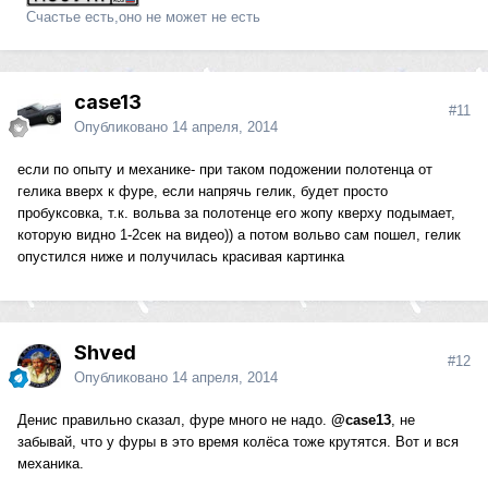
Счастье есть,оно не может не есть
case13
#11
Опубликовано
14 апреля, 2014
если по опыту и механике- при таком подожении полотенца от
гелика вверх к фуре, если напрячь гелик, будет просто
пробуксовка, т.к. вольва за полотенце его жопу кверху подымает,
которую видно 1-2сек на видео)) а потом вольво сам пошел, гелик
опустился ниже и получилась красивая картинка
Shved
#12
Опубликовано
14 апреля, 2014
Денис правильно сказал, фуре много не надо.
@case13
, не
забывай, что у фуры в это время колёса тоже крутятся. Вот и вся
механика.