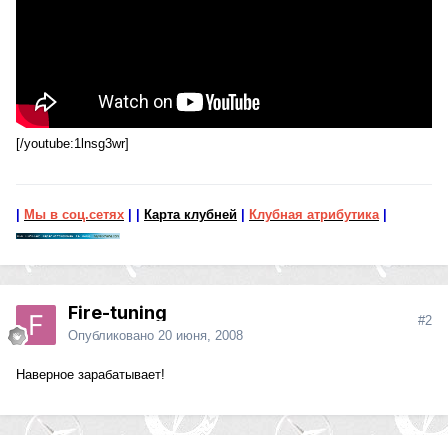
[/youtube:1lnsg3wr]
|
Мы в соц.сетях
|
|
Карта клубней
|
Клубная атрибутика
|
Fire-tuning
#2
Опубликовано
20 июня, 2008
Наверное зарабатывает!