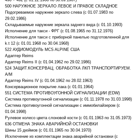
500 НАРУЖНОЕ ЗЕРКАЛО ЛЕВОЕ И ПРАВОЕ СКЛАДНОЕ
Подогреваемое наружнее зеркало слева (с 01.07.1983 по
29.02.1986)
Складываемые наружние зеркала заднего вида (с 01.10.1993)
Исполнение для такси - ФРГ (с 01.08.1965 по 31.12.1976)
Исполнение для такси с приборной панелью подготовленной для
k.t 12 (с 01.01.1968 по 30.04.1968)
522 АУДИОМОДУЛЬ MCS ALPINE США
Адаптер Reims
Адаптер Reims II (с 01.04.1962 по 29.02.1986)
524 ЗАЩИТ.КОНСЕРВАЦ. ОБРАБОТКА ЛКП ТРАНСПОРТИРУЕМ.
А/М
Адаптер Reims IV (с 01.04.1962 по 28.02.1963)
Консервационное покрытие лака (с 01.01.1964)
551 СИСТЕМА ПРОТИВОУГОННОЙ СИГНАЛИЗАЦИИ (EDW)
Система противоугонной сигнализации (с 01.11.1978 по 31.03.1998)
Система противоугонной сигнализации с иммобилайзером (с
01.04.1998)
Рулевое колесо цвета слоновой кости (с 01.01.1963 по 31.05.1973)
636 ОТМЕНА ЗНАКА АВАРИЙНОЙ ОСТАНОВКИ
Шины 15 дюймов (с 01.01.1965 по 30.04.1970)
Исключение из комплектации знака аварийной остановки (с