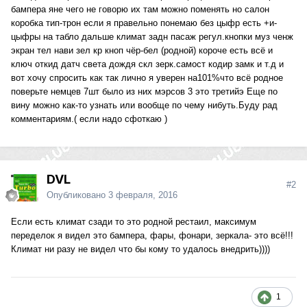
бампера яне чего не говорю их там можно поменять но салон
коробка тип-трон если я правельно понемаю без цыфр есть +и-
цыфры на табло дальше климат задн пасаж регул.кнопки муз ченж
экран тел нави зел кр кноп чёр-бел (родной) короче есть всё и
ключ откид датч света дождя скл зерк.самост кодир замк и т.д и
вот хочу спросить как так лично я уверен на101%что всё родное
поверьте немцев 7шт было из них мэрсов 3 это третийэ Еще по
вину можно как-то узнать или вообще по чему нибуть.Буду рад
комментариям.( если надо сфоткаю )
DVL
#2
Опубликовано
3 февраля, 2016
Если есть климат сзади то это родной рестаил, максимум
переделок я видел это бампера, фары, фонари, зеркала- это всё!!!
Климат ни разу не видел что бы кому то удалось внедрить))))
1