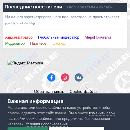
Последние посетители
0 пользователей онлайн
Ни одного зарегистрированного пользователя не просматривает
данную страницу
Администратор
Глобальный модератор
МероПриятели
Модератор
Партнеры
Эксперт
Обратная связь
Cookie-файлы
Mercedes ML-Club.ru
Важная информация
Powered by Invision Community
Мы разместили
cookie-файлы
на ваше устройство, чтобы
помочь сделать этот сайт лучше. Вы можете
изменить свои
IPS spam
blocked by CleanTalk.
настройки cookie-файлов
, или продолжить без изменения
настроек.
Условия использования