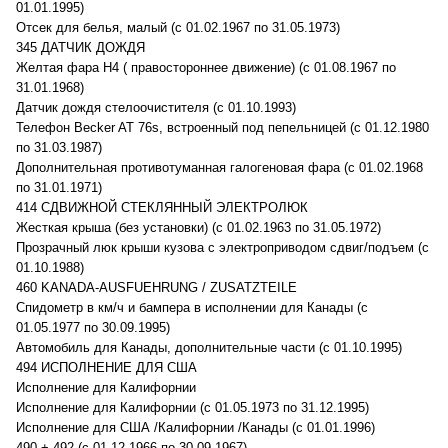
01.01.1995)
Отсек для белья, малый (с 01.02.1967 по 31.05.1973)
345 ДАТЧИК ДОЖДЯ
Желтая фара H4 ( правостороннее движение) (с 01.08.1967 по
31.01.1968)
Датчик дождя стелоочистителя (с 01.10.1993)
Телефон Becker AT 76s, встроенный под пепельницей (с 01.12.1980
по 31.03.1987)
Дополнительная противотуманная галогеновая фара (с 01.02.1968
по 31.01.1971)
414 СДВИЖНОЙ СТЕКЛЯННЫЙ ЭЛЕКТРОЛЮК
Жесткая крыша (без установки) (с 01.02.1963 по 31.05.1972)
Прозрачный люк крыши кузова с электроприводом сдвиг/подъем (с
01.10.1988)
460 KANADA-AUSFUEHRUNG / ZUSATZTEILE
Спидометр в км/ч и бампера в исполнении для Канады (с
01.05.1977 по 30.09.1995)
Автомобиль для Канады, дополнительные части (с 01.10.1995)
494 ИСПОЛНЕНИЕ ДЛЯ США
Исполнение для Калифорнии
Исполнение для Калифорнии (с 01.05.1973 по 31.12.1995)
Исполнение для США /Калифорнии /Канады (с 01.01.1996)
490 + 492 (с 01.12.1966 по 30.09.1967)