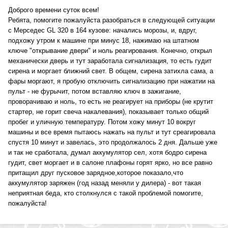
Доброго времени суток всем!
Ребята, помогите пожалуйста разобраться в следующей ситуации
с Мерседес GL 320 в 164 кузове: начались морозы, и, вдруг,
подхожу утром к машине при минус 18, нажимаю на штатном
ключе "открывание двери" и ноль реагирования. Конечно, открыл
механически дверь и тут заработала сигнализация, то есть гудит
сирена и моргает ближний свет. В общем, сирена затихла сама, а
фары моргают, я пробую отключить сигнализацию при нажатии на
пульт - не фурычит, потом вставляю ключ в зажигание,
проворачиваю и ноль, то есть не реагирует на приборы (не крутит
стартер, не горит свеча накалевания), показывает только общий
пробег и уличную температуру. Потом хожу минут 10 вокруг
машины и все время пытаюсь нажать на пульт и тут среагировала
спустя 10 минут и завелась, это продолжалось 2 дня. Дальше уже
и так не сработала, думал аккумулятор сел, хотя бодро сирена
гудит, свет моргает и в салоне плафоны горят ярко, но все равно
притащил друг пусковое зарядное,которое показало,что
аккумулятор заряжен (год назад меняли у дилера) - вот такая
неприятная беда, кто столкнулся с такой проблемой помогите,
пожалуйста!