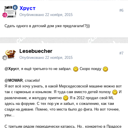
Хруст
#6
Опубликовано
22 ноября, 2015
Сдать одного в детский дом уже предлагали!?)))
Lesebuecher
#7
Опубликовано
22 ноября, 2015
@Хруст
, я ещё третьего-то не забрал.
Скоро поеду
@MOWAR
, спасибо!
Я вот всё хочу узнать, в какой Мерседесовской машине можно вот
так с гармонью и коньяком. Я туда сам вместо детей полезу
И
развлечение, и желудку приятно
Я в 2012 продал свой ML
здесь на форуме. С тех пор уж и забыл, к сожалению, как там
сзади на диване. Помню, что места было до фига. Но вот точнее,
увы...
С третьим рядом периодически катаюсь. Но.. конкретно в Прадосе