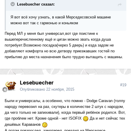
Lesebuecher сказал:
Я вот всё хочу узнать, в какой Мерседесовской машине
можно вот так с гармонью и коньяком
Перед МЛ у меня был универсал,вот где поистине к
вышеперечисленному ещё и циган можно звать когда душа
потребует.Возможно посадка(через 5 дверь) и езда задом не
добавляют комфорта но всю детвору приезжавших гостей по
прибытию до места назначения было трудно вытащить с машины.
Lesebuecher
#19
Опубликовано
22 ноября, 2015
Были и универсалы, а особенно, что помню - Dodge Caravan (толпу
народу перевозил на раз, скутеры в количестве 2 штук с народом,
да чего только не запихивали), когда первый ребёнок родился. Вот,
где проблем нет. Кроме одной - нет ISOFIX
Да и нет сейчас тех
дешёвых Караванов
А потом повзрослел, заматерел, поездил на Мерседесе.