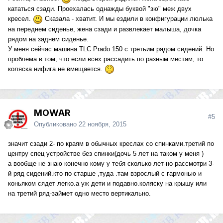
кататься сзади. Проехалась однажды буквой "зю" меж двух
кресел.
Сказала - хватит. И мы ездили в конфигурации люлька
на переднем сиденье, жена сзади и развлекает малыша, дочка
рядом на заднем сиденье.
У меня сейчас машина TLC Prado 150 с третьим рядом сидений. Но
проблема в том, что если всех рассадить по разным местам, то
коляска нифига не вмещается.
MOWAR
#5
Опубликовано
22 ноября, 2015
значит сзади 2- по краям в обычных креслах со спинками.третий по
центру спец устройстве без спинки(дочь 5 лет на таком у меня )
а вообще не знаю конечно кому у тебя сколько лет-но рассмотри 3-
й ряд сидений.кто по старше ,туда .там взрослый с гармонью и
коньяком сядет легко.а уж дети и подавно.коляску на крышу или
на третий ряд-займет одно место вертикально.