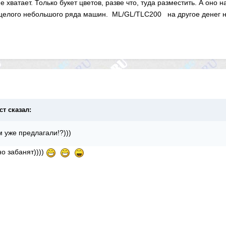
е хватает. Только букет цветов, разве что, туда разместить. А оно 
елого небольшого ряда машин. ML/GL/TLC200 на другое денег нет ба
ст сказал:
м уже предлагали!?)))
но забанят))))