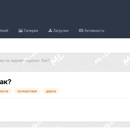
бней
Галерея
Загрузки
Активность
нка на заднем сиденье. Как?
Как?
кресла
путешествия
дорога