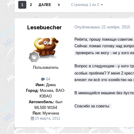
1
2
ДАЛЕЕ
Страница 1 из 2
Lesebuecher
Опубликовано
22 ноября, 2015
Ребята, п
рошу помощи советом.
Сейчас ломаю голову над вопро
проверить не могу - ни у кого 
Вопрос в следующем - у кого тр
Пользователь
особых проблем? У меня 2 кресла
64
влезет ли всё это хозяйство на 
Имя:
Дима
Город:
Москва, ВАО-
В имеющейся машине без бустер
ЮВАО
Автомобиль:
был
Спасибо за советы.
ML500 W164
Пол:
Мужчина
25 марта, 2011