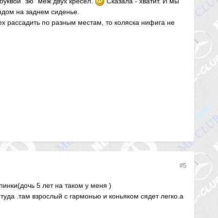
буквой "зю" меж двух кресел.
Сказала - хватит. И мы
ядом на заднем сиденье.
ех рассадить по разным местам, то коляска нифига не
#5
пинки(дочь 5 лет на таком у меня )
,туда .там взрослый с гармонью и коньяком сядет легко.а