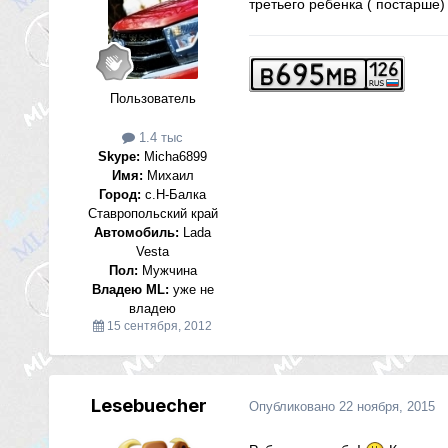
третьего ребенка ( постарше
Пользователь
1.4 тыс
Skype:
Micha6899
Имя:
Михаил
Город:
с.Н-Балка
Ставропольский край
Автомобиль:
Lada
Vesta
Пол:
Мужчина
Владею ML:
уже не
владею
15 сентября, 2012
Lesebuecher
Опубликовано
22 ноября, 2015