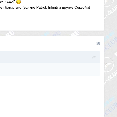
нам надо?
нально (всякие Patrol, Infiniti и другие Секвойи)
#8