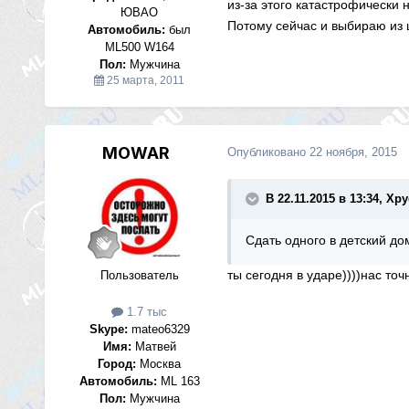
из-за этого катастрофически н
ЮВАО
Потому сейчас и выбираю из ц
Автомобиль:
был
ML500 W164
Пол:
Мужчина
25 марта, 2011
MOWAR
Опубликовано
22 ноября, 2015
В 22.11.2015 в 13:34, Хру
Сдать одного в детский до
ты сегодня в ударе))))нас точ
Пользователь
1.7 тыс
Skype:
mateo6329
Имя:
Матвей
Город:
Москва
Автомобиль:
ML 163
Пол:
Мужчина