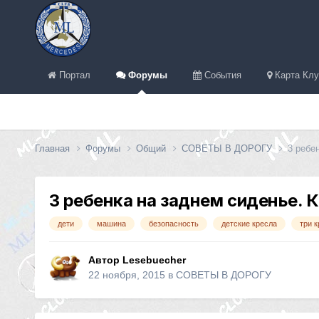
Портал
Форумы
События
Карта Клу
Главная
Форумы
Общий
СОВЕТЫ В ДОРОГУ
3 ребе
3 ребенка на заднем сиденье. 
дети
машина
безопасность
детские кресла
три 
Автор
Lesebuecher
22 ноября, 2015
в
СОВЕТЫ В ДОРОГУ