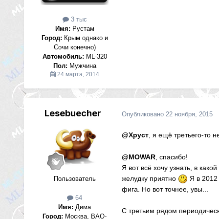
3 тыс
Имя:
Рустам
Город:
Крым однако и
Сочи конечно)
Автомобиль:
ML-320
Пол:
Мужчина
24 марта, 2014
Lesebuecher
Опубликовано
22 ноября, 2015
@Хруст
, я ещё третьего-то н
@MOWAR
, спасибо!
Я вот всё хочу узнать, в как
желудку приятно
Я в 2012 
Пользователь
фига. Но вот точнее, увы...
64
Имя:
Дима
С третьим рядом периодически
Город:
Москва, ВАО-