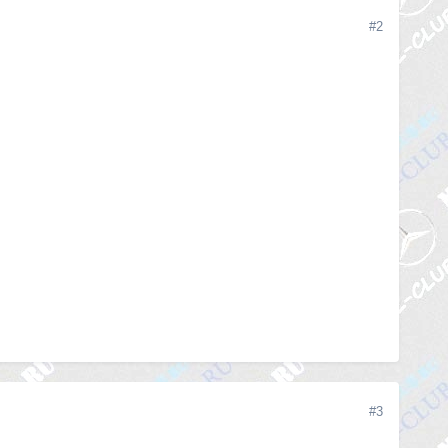
#2
#3