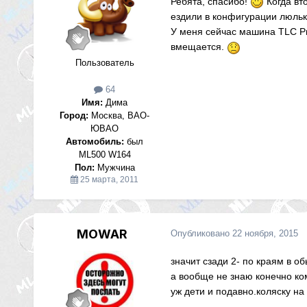
Ребята, спасибо!
Когда вт
ездили в конфигурации люльк
У меня сейчас машина TLC Pr
вмещается.
Пользователь
64
Имя:
Дима
Город:
Москва, ВАО-
ЮВАО
Автомобиль:
был
ML500 W164
Пол:
Мужчина
25 марта, 2011
MOWAR
Опубликовано
22 ноября, 2015
значит сзади 2- по краям в о
а вообще не знаю конечно ком
уж дети и подавно.коляску на