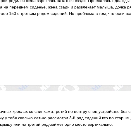
орой родился жена зареклась кататься сзади. Проехалась однажды 
а на переднем сиденье, жена сзади и развлекает малыша, дочка р
ado 150 с третьим рядом сидений. Но проблема в том, что если вс
бычных креслах со спинками.третий по центру спец устройстве без с
у у тебя сколько лет-но рассмотри 3-й ряд сидений.кто по старше 
 крышу или на третий ряд-займет одно место вертикально.