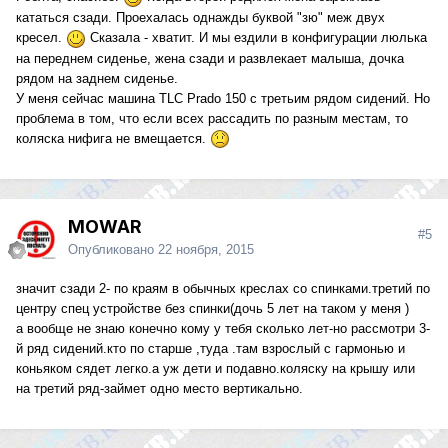
кататься сзади. Проехалась однажды буквой "зю" меж двух
кресел.
Сказала - хватит. И мы ездили в конфигурации люлька
на переднем сиденье, жена сзади и развлекает малыша, дочка
рядом на заднем сиденье.
У меня сейчас машина TLC Prado 150 с третьим рядом сидений. Но
проблема в том, что если всех рассадить по разным местам, то
коляска нифига не вмещается.
MOWAR
#5
Опубликовано
22 ноября, 2015
значит сзади 2- по краям в обычных креслах со спинками.третий по
центру спец устройстве без спинки(дочь 5 лет на таком у меня )
а вообще не знаю конечно кому у тебя сколько лет-но рассмотри 3-
й ряд сидений.кто по старше ,туда .там взрослый с гармонью и
коньяком сядет легко.а уж дети и подавно.коляску на крышу или
на третий ряд-займет одно место вертикально.