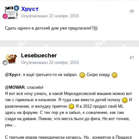
Хруст
#6
Опубликовано
22 ноября, 2015
Сдать одного в детский дом уже предлагали!?)))
Lesebuecher
#7
Опубликовано
22 ноября, 2015
@Хруст
, я ещё третьего-то не забрал.
Скоро поеду
@MOWAR
, спасибо!
Я вот всё хочу узнать, в какой Мерседесовской машине можно вот
так с гармонью и коньяком. Я туда сам вместо детей полезу
И
развлечение, и желудку приятно
Я в 2012 продал свой ML
здесь на форуме. С тех пор уж и забыл, к сожалению, как там
сзади на диване. Помню, что места было до фига. Но вот точнее,
увы...
С третьим рядом периодически катаюсь. Но.. конкретно в Прадосе