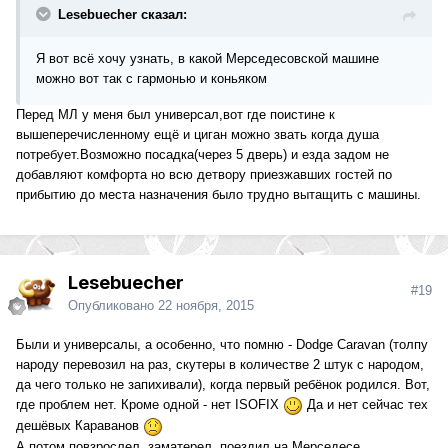
Lesebuecher сказал:
Я вот всё хочу узнать, в какой Мерседесовской машине
можно вот так с гармонью и коньяком
Перед МЛ у меня был универсал,вот где поистине к
вышеперечисленному ещё и циган можно звать когда душа
потребует.Возможно посадка(через 5 дверь) и езда задом не
добавляют комфорта но всю детвору приезжавших гостей по
прибытию до места назначения было трудно вытащить с машины.
Lesebuecher
#19
Опубликовано
22 ноября, 2015
Были и универсалы, а особенно, что помню - Dodge Caravan (толпу
народу перевозил на раз, скутеры в количестве 2 штук с народом,
да чего только не запихивали), когда первый ребёнок родился. Вот,
где проблем нет. Кроме одной - нет ISOFIX
Да и нет сейчас тех
дешёвых Караванов
А потом повзрослел, заматерел, поездил на Мерседесе.