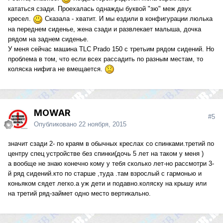
кататься сзади. Проехалась однажды буквой "зю" меж двух
кресел.
Сказала - хватит. И мы ездили в конфигурации люлька
на переднем сиденье, жена сзади и развлекает малыша, дочка
рядом на заднем сиденье.
У меня сейчас машина TLC Prado 150 с третьим рядом сидений. Но
проблема в том, что если всех рассадить по разным местам, то
коляска нифига не вмещается.
MOWAR
#5
Опубликовано
22 ноября, 2015
значит сзади 2- по краям в обычных креслах со спинками.третий по
центру спец устройстве без спинки(дочь 5 лет на таком у меня )
а вообще не знаю конечно кому у тебя сколько лет-но рассмотри 3-
й ряд сидений.кто по старше ,туда .там взрослый с гармонью и
коньяком сядет легко.а уж дети и подавно.коляску на крышу или
на третий ряд-займет одно место вертикально.