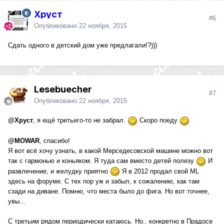
Хруст
#6
Опубликовано
22 ноября, 2015
Сдать одного в детский дом уже предлагали!?)))
Lesebuecher
#7
Опубликовано
22 ноября, 2015
@Хруст
, я ещё третьего-то не забрал.
Скоро поеду
@MOWAR
, спасибо!
Я вот всё хочу узнать, в какой Мерседесовской машине можно вот
так с гармонью и коньяком. Я туда сам вместо детей полезу
И
развлечение, и желудку приятно
Я в 2012 продал свой ML
здесь на форуме. С тех пор уж и забыл, к сожалению, как там
сзади на диване. Помню, что места было до фига. Но вот точнее,
увы...
С третьим рядом периодически катаюсь. Но.. конкретно в Прадосе