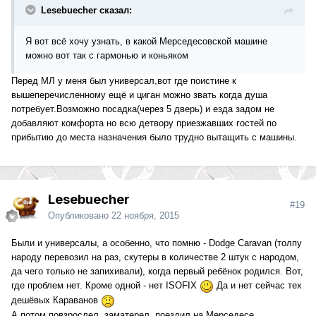
Lesebuecher сказал:
Я вот всё хочу узнать, в какой Мерседесовской машине
можно вот так с гармонью и коньяком
Перед МЛ у меня был универсал,вот где поистине к
вышеперечисленному ещё и циган можно звать когда душа
потребует.Возможно посадка(через 5 дверь) и езда задом не
добавляют комфорта но всю детвору приезжавших гостей по
прибытию до места назначения было трудно вытащить с машины.
Lesebuecher
#19
Опубликовано
22 ноября, 2015
Были и универсалы, а особенно, что помню - Dodge Caravan (толпу
народу перевозил на раз, скутеры в количестве 2 штук с народом,
да чего только не запихивали), когда первый ребёнок родился. Вот,
где проблем нет. Кроме одной - нет ISOFIX
Да и нет сейчас тех
дешёвых Караванов
А потом повзрослел, заматерел, поездил на Мерседесе.