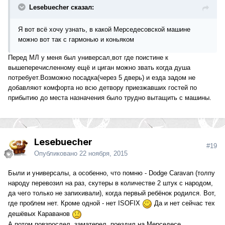
Lesebuecher сказал:
Я вот всё хочу узнать, в какой Мерседесовской машине
можно вот так с гармонью и коньяком
Перед МЛ у меня был универсал,вот где поистине к
вышеперечисленному ещё и циган можно звать когда душа
потребует.Возможно посадка(через 5 дверь) и езда задом не
добавляют комфорта но всю детвору приезжавших гостей по
прибытию до места назначения было трудно вытащить с машины.
Lesebuecher
#19
Опубликовано
22 ноября, 2015
Были и универсалы, а особенно, что помню - Dodge Caravan (толпу
народу перевозил на раз, скутеры в количестве 2 штук с народом,
да чего только не запихивали), когда первый ребёнок родился. Вот,
где проблем нет. Кроме одной - нет ISOFIX
Да и нет сейчас тех
дешёвых Караванов
А потом повзрослел, заматерел, поездил на Мерседесе.