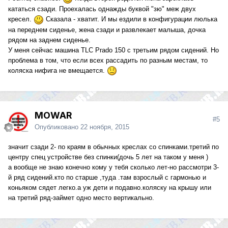
кататься сзади. Проехалась однажды буквой "зю" меж двух
кресел.
Сказала - хватит. И мы ездили в конфигурации люлька
на переднем сиденье, жена сзади и развлекает малыша, дочка
рядом на заднем сиденье.
У меня сейчас машина TLC Prado 150 с третьим рядом сидений. Но
проблема в том, что если всех рассадить по разным местам, то
коляска нифига не вмещается.
MOWAR
#5
Опубликовано
22 ноября, 2015
значит сзади 2- по краям в обычных креслах со спинками.третий по
центру спец устройстве без спинки(дочь 5 лет на таком у меня )
а вообще не знаю конечно кому у тебя сколько лет-но рассмотри 3-
й ряд сидений.кто по старше ,туда .там взрослый с гармонью и
коньяком сядет легко.а уж дети и подавно.коляску на крышу или
на третий ряд-займет одно место вертикально.