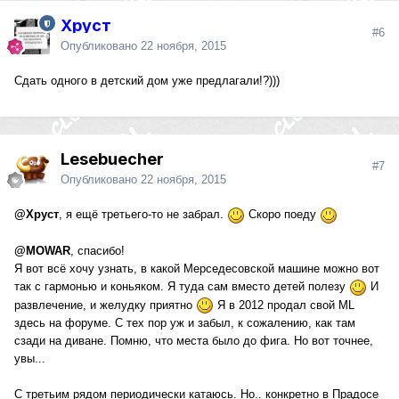
Хруст
#6
Опубликовано
22 ноября, 2015
Сдать одного в детский дом уже предлагали!?)))
Lesebuecher
#7
Опубликовано
22 ноября, 2015
@Хруст
, я ещё третьего-то не забрал.
Скоро поеду
@MOWAR
, спасибо!
Я вот всё хочу узнать, в какой Мерседесовской машине можно вот
так с гармонью и коньяком. Я туда сам вместо детей полезу
И
развлечение, и желудку приятно
Я в 2012 продал свой ML
здесь на форуме. С тех пор уж и забыл, к сожалению, как там
сзади на диване. Помню, что места было до фига. Но вот точнее,
увы...
С третьим рядом периодически катаюсь. Но.. конкретно в Прадосе