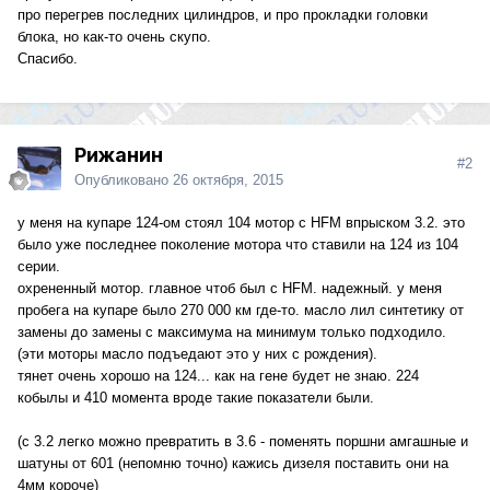
про перегрев последних цилиндров, и про прокладки головки
блока, но как-то очень скупо.
Спасибо.
Рижанин
#2
Опубликовано
26 октября, 2015
у меня на купаре 124-ом стоял 104 мотор с HFM впрыском 3.2. это
было уже последнее поколение мотора что ставили на 124 из 104
серии.
охрененный мотор. главное чтоб был с HFM. надежный. у меня
пробега на купаре было 270 000 км где-то. масло лил синтетику от
замены до замены с максимума на минимум только подходило.
(эти моторы масло подъедают это у них с рождения).
тянет очень хорошо на 124... как на гене будет не знаю. 224
кобылы и 410 момента вроде такие показатели были.
(с 3.2 легко можно превратить в 3.6 - поменять поршни амгашные и
шатуны от 601 (непомню точно) кажись дизеля поставить они на
4мм короче)