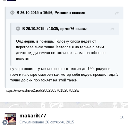
В 26.10.2015 в 16:56, Рижанин сказал:
В 26.10.2015 в 16:35, spros76 сказал:
Олдмерин, в помощь. Головку блока ведет от
перегрева,знаю точно. Катался я на гелике с этим
движком, динамика не такая как на мл, на обгон не
полетит.
ну черт знает... у меня кореш его тестил до 120 градусов
грел и на старе смотрел как мотор себя ведет. прошло года 3
точно до сих пор гоняет на этой тачке.
https://www.drive2.ru/l/288230376152878529/
makarik77
#8
Опубликовано
26 октября, 2015