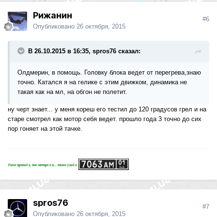
Рижанин
#6
Опубликовано
26 октября, 2015
В 26.10.2015 в 16:35, spros76 сказал:
Олдмерин, в помощь. Головку блока ведет от перегрева,знаю
точно. Катался я на гелике с этим движком, динамика не
такая как на мл, на обгон не полетит.
ну черт знает... у меня кореш его тестил до 120 градусов грел и на
старе смотрел как мотор себя ведет. прошло года 3 точно до сих
пор гоняет на этой тачке.
Тихо пришёл, посмотрел и... тихо ушёл.
spros76
#7
Опубликовано
26 октября, 2015