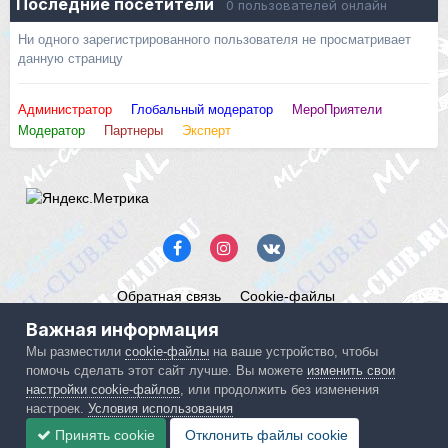
Последние посетители
0 пользователей онлайн
Ни одного зарегистрированного пользователя не просматривает
данную страницу
Администратор
Глобальный модератор
МероПриятели
Модератор
Партнеры
Эксперт
Обратная связь
Cookie-файлы
Mercedes ML-Club.ru
Важная информация
Powered by Invision Community
Мы разместили
cookie-файлы
на ваше устройство, чтобы
помочь сделать этот сайт лучше. Вы можете
изменить свои
IPS spam
blocked by CleanTalk.
настройки cookie-файлов
, или продолжить без изменения
настроек.
Условия использования
Принять cookie
Отклонить файлы сookie