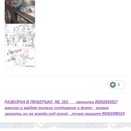
1
РАЗБОРКА В ЛЮБЕРЦАХ ML 163 звонилка 89262816527
ватсап и вайбер только сообщения и фото , можно
звонить но не всегда под рукой , лучше пишите 89261998314