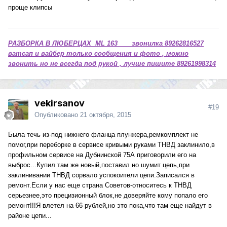
проще клипсы
РАЗБОРКА В ЛЮБЕРЦАХ ML 163 звонилка 89262816527
ватсап и вайбер только сообщения и фото , можно
звонить но не всегда под рукой , лучше пишите 89261998314
vekirsanov
#19
Опубликовано
21 октября, 2015
Была течь из-под нижнего фланца плунжера,ремкомплект не
помог,при переборке в сервисе кривыми руками ТНВД заклинило,в
профильном сервисе на Дубнинской 75А приговорили его на
выброс...Купил там же новый,поставил но шумит цепь,при
заклинивании ТНВД сорвало успокоители цепи.Записался в
ремонт.Если у нас еще страна Советов-относитесь к ТНВД
серьезнее,это прецизионный блок,не доверяйте кому попало его
ремонт!!!Я влетел на 66 рублей,но это пока,что там еще найдут в
районе цепи...