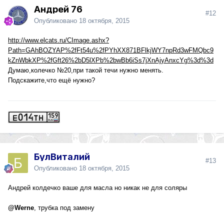
Андрей 76
#12
Опубликовано
18 октября, 2015
http://www.elcats.ru/CImage.ashx?
Path=GAhBOZYAP%2fFt54u%2fPYhXX871BFlkjWY7npRd3wFMQbc9
kZnWbkXP%2fGft26%2bD5lXPb%2bwBb6iSs7jXnAjyAnxcYg%3d%3d
Думаю,колечко №20,при такой течи нужно менять.
Подскажите,что ещё нужно?
БулВиталий
#13
Опубликовано
18 октября, 2015
Андрей колдечко ваше для масла но никак не для соляры
@Werne
, трубка под замену