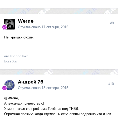
Werne
#9
Опубликовано
17 октября, 2015
Не, крышки сухие.
one life one love
Есть Star
Андрей 76
#10
Опубликовано
18 октября, 2015
@Werne
,
Александр,приветствую!
У меня такая же проблема.Течёт из под ТНВД.
Огромная прозьба,когда сделаешь себе,опиши подробно,что и как