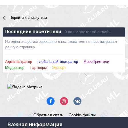
Перейти к списку тем
Последние посетители
0 пользователей онлайн
Ни одного зарегистрированного пользователя не просматривает
данную страницу
Администратор
Глобальный модератор
МероПриятели
Модератор
Партнеры
Эксперт
Обратная связь
Cookie-файлы
Mercedes ML-Club.ru
Важная информация
Powered by Invision Community