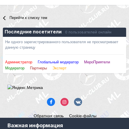
Перейти к списку тем
Последние посетители
0 пользователей онлайн
Ни одного зарегистрированного пользователя не просматривает
данную страницу
Администратор
Глобальный модератор
МероПриятели
Модератор
Партнеры
Эксперт
Обратная связь
Cookie-файлы
Mercedes ML-Club.ru
Важная информация
Powered by Invision Community