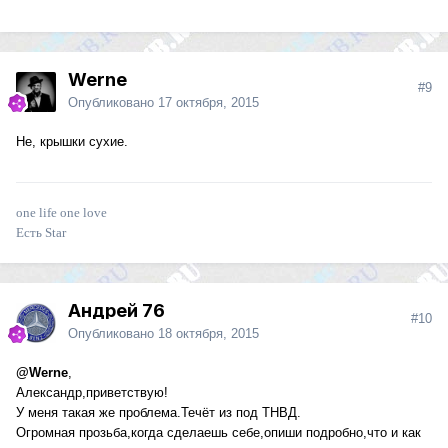
Werne
#9
Опубликовано
17 октября, 2015
Не, крышки сухие.
one life one love
Есть Star
Андрей 76
#10
Опубликовано
18 октября, 2015
@Werne
,
Александр,приветствую!
У меня такая же проблема.Течёт из под ТНВД.
Огромная прозьба,когда сделаешь себе,опиши подробно,что и как