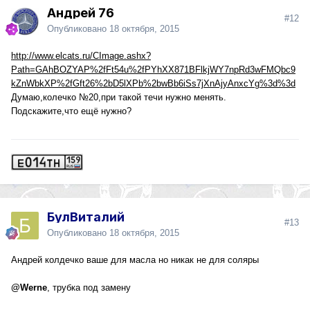
Андрей 76
#12
Опубликовано
18 октября, 2015
http://www.elcats.ru/CImage.ashx?
Path=GAhBOZYAP%2fFt54u%2fPYhXX871BFlkjWY7npRd3wFMQbc9
kZnWbkXP%2fGft26%2bD5lXPb%2bwBb6iSs7jXnAjyAnxcYg%3d%3d
Думаю,колечко №20,при такой течи нужно менять.
Подскажите,что ещё нужно?
БулВиталий
#13
Опубликовано
18 октября, 2015
Андрей колдечко ваше для масла но никак не для соляры
@Werne
, трубка под замену