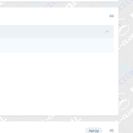
#4
#5
Автор