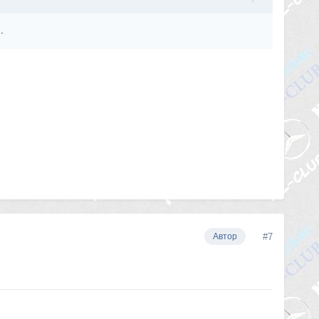
.
#7
Автор