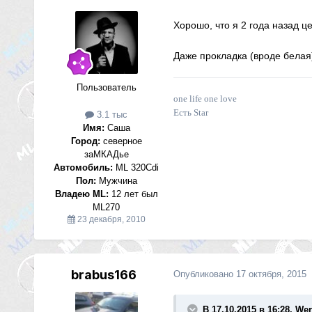
Хорошо, что я 2 года назад ц
Даже прокладка (вроде белая)
Пользователь
one life one love
Есть Star
3.1 тыс
Имя:
Саша
Город:
северное
заМКАДье
Автомобиль:
ML 320Cdi
Пол:
Мужчина
Владею ML:
12 лет был
ML270
23 декабря, 2010
brabus166
Опубликовано
17 октября, 2015
В 17.10.2015 в 16:28, We