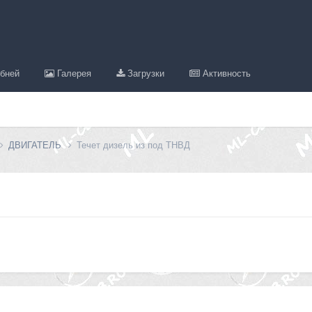
бней
Галерея
Загрузки
Активность
ДВИГАТЕЛЬ
Течет дизель из под ТНВД