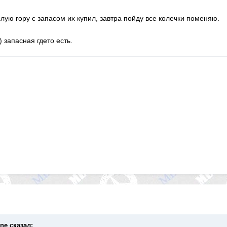
елую гору с запасом их купил, завтра пойду все колечки поменяю.
 запасная гдето есть.
rne сказал: