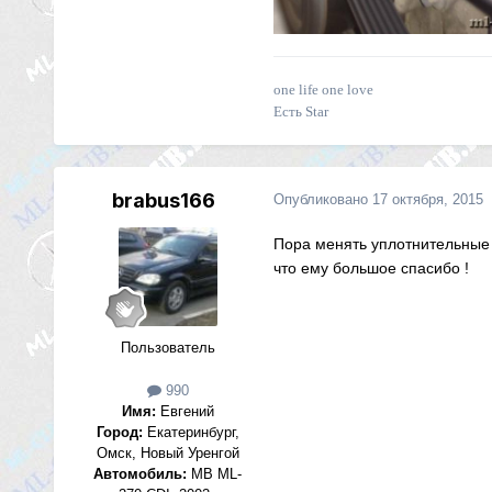
one life one love
Есть Star
brabus166
Опубликовано
17 октября, 2015
Пора менять уплотнительные 
что ему большое спасибо !
Пользователь
990
Имя:
Евгений
Город:
Екатеринбург,
Омск, Новый Уренгой
Автомобиль:
MB ML-