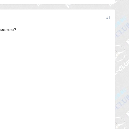
#1
омается?