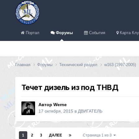
Портал
Форумы
События
Карта Клу
Главная
Форумы
Технический раздел
w163 (1997-2005)
Течет дизель из под ТНВД
Автор
Werne
17 октября, 2015
в
ДВИГАТЕЛЬ
1
2
3
ДАЛЕЕ
Страница 1 из 3