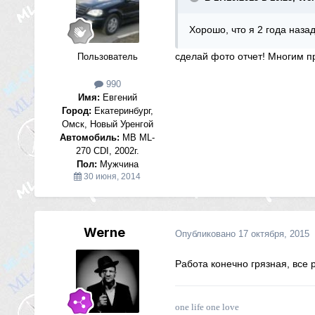
Хорошо, что я 2 года наза
сделай фото отчет! Многим пр
Пользователь
990
Имя:
Евгений
Город:
Екатеринбург,
Омск, Новый Уренгой
Автомобиль:
MB ML-
270 CDI, 2002г.
Пол:
Мужчина
30 июня, 2014
Werne
Опубликовано
17 октября, 2015
Работа конечно грязная, все 
one life one love