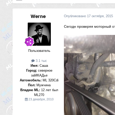
Werne
Опубликовано
17 октября, 2015
Сегодн проверяя моторный от
Пользователь
3.1 тыс
Имя:
Саша
Город:
северное
заМКАДье
Автомобиль:
ML 320Cdi
Пол:
Мужчина
Владею ML:
12 лет был
ML270
23 декабря, 2010