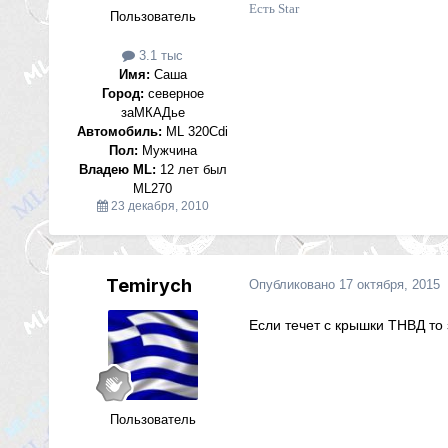
Есть Star
Пользователь
3.1 тыс
Имя:
Саша
Город:
северное
заМКАДье
Автомобиль:
ML 320Cdi
Пол:
Мужчина
Владею ML:
12 лет был
ML270
23 декабря, 2010
Temirych
Опубликовано
17 октября, 2015
Если течет с крышки ТНВД то 
Пользователь