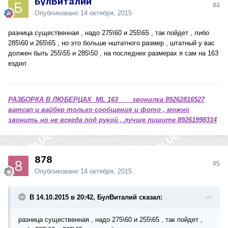
БулВиталий
#4
Опубликовано
14 октября, 2015
разница существенная , надо 275\60 и 255\65 , так пойдет , либо
285\60 и 265\65 , но это больше нштатного размер , штатный у вас
должен быть 255\55 и 285\50 , на последних размерах я сам на 163
ездил
РАЗБОРКА В ЛЮБЕРЦАХ ML 163 звонилка 89262816527
ватсап и вайбер только сообщения и фото , можно
звонить но не всегда под рукой , лучше пишите 89261998314
878
#5
Опубликовано
14 октября, 2015
В 14.10.2015 в 20:42, БулВиталий сказал:
разница существенная , надо 275\60 и 255\65 , так пойдет ,