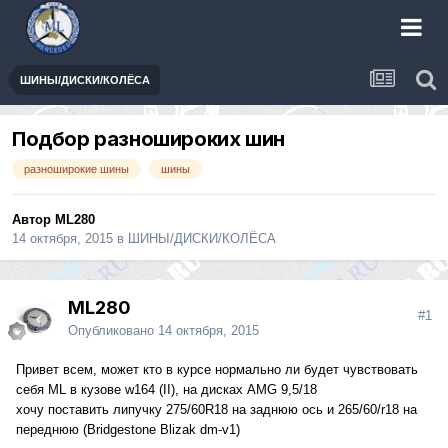
ШИНЫ/ДИСКИ/КОЛЁСА
Подбор разношироких шин
разноширокие шины
шины
Автор
ML280
14 октября, 2015
в
ШИНЫ/ДИСКИ/КОЛЁСА
ML280
#1
Опубликовано
14 октября, 2015
Привет всем, может кто в курсе нормально ли будет чувствовать
себя ML в кузове w164 (II), на дисках AMG 9,5/18
хочу поставить липучку 275/60R18 на заднюю ось и 265/60/r18 на
переднюю (Bridgestone Blizak dm-v1)