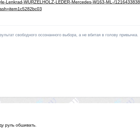
-Style-Lenkrad-WURZELHOLZ-LEDER-Mercedes-W163-ML-/1216433838
sh=item1c5282bc03
льтат свободного осознанного выбора, а не вбитая в голову привычка.
у руль обшивать.