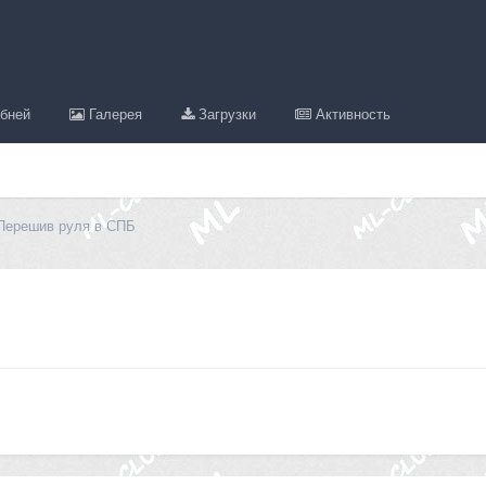
бней
Галерея
Загрузки
Активность
Перешив руля в СПБ