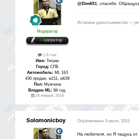
@Dim651
, спасибо. Обращусь
Истинное джентльменство — резу
Модератор
1.6 тыс
Имя:
Тигран
Город:
СПБ
Автомобиль:
ML 163
430 продан, w211, w639
Пол:
Мужчина
Владею ML:
9й год,
28 января, 2014
Solomonicboy
Опубликовано
9 июля, 2015
На любителя, но Я тащусь от 