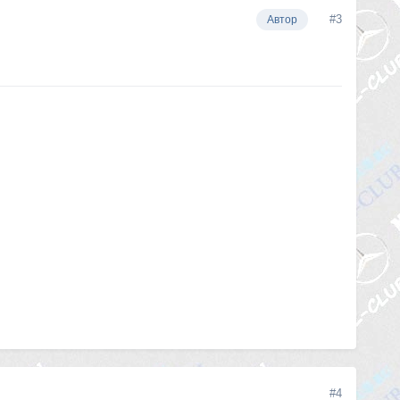
#3
Автор
#4