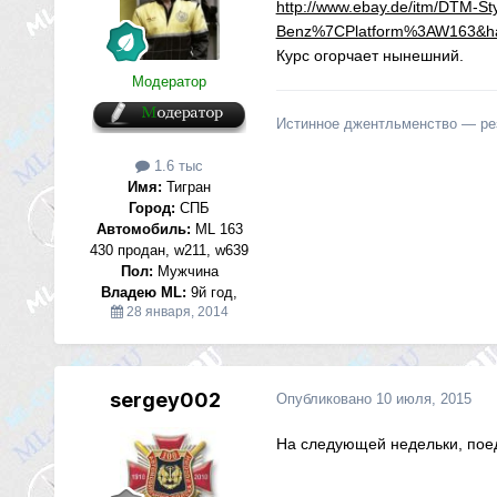
http://www.ebay.de/itm/DTM
Benz%7CPlatform%3AW163&ha
Курс огорчает нынешний.
Модератор
Истинное джентльменство — резу
1.6 тыс
Имя:
Тигран
Город:
СПБ
Автомобиль:
ML 163
430 продан, w211, w639
Пол:
Мужчина
Владею ML:
9й год,
28 января, 2014
sergey002
Опубликовано
10 июля, 2015
На следующей недельки, поед