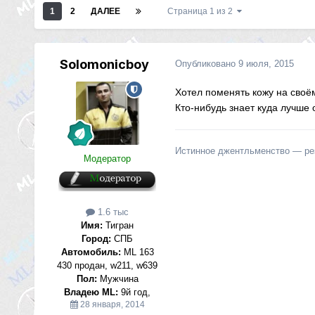
1
2
ДАЛЕЕ
Страница 1 из 2
Solomonicboy
Опубликовано
9 июля, 2015
Хотел поменять кожу на своё
Кто-нибудь знает куда лучше 
Истинное джентльменство — резу
Модератор
1.6 тыс
Имя:
Тигран
Город:
СПБ
Автомобиль:
ML 163
430 продан, w211, w639
Пол:
Мужчина
Владею ML:
9й год,
28 января, 2014