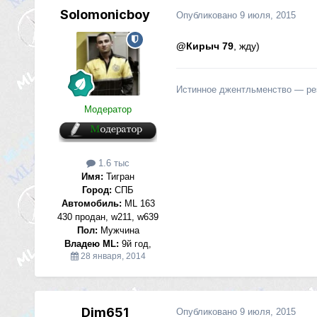
Solomonicboy
Опубликовано
9 июля, 2015
@Кирыч 79
, жду)
Истинное джентльменство — резу
Модератор
1.6 тыс
Имя:
Тигран
Город:
СПБ
Автомобиль:
ML 163
430 продан, w211, w639
Пол:
Мужчина
Владею ML:
9й год,
28 января, 2014
Dim651
Опубликовано
9 июля, 2015