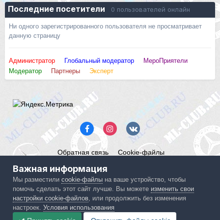
Последние посетители
0 пользователей онлайн
Ни одного зарегистрированного пользователя не просматривает
данную страницу
Администратор
Глобальный модератор
МероПриятели
Модератор
Партнеры
Эксперт
Обратная связь
Cookie-файлы
Mercedes ML-Club.ru
Важная информация
Powered by Invision Community
Мы разместили
cookie-файлы
на ваше устройство, чтобы
помочь сделать этот сайт лучше. Вы можете
изменить свои
IPS spam
blocked by CleanTalk.
настройки cookie-файлов
, или продолжить без изменения
настроек.
Условия использования