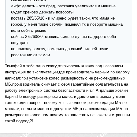
лифт делать - это бред, раскачка увеличится и машина
будет хреново держать повороты
поставь 285/65/18 - и клиренс будет такой, что мама не
горюй, у меня такие стояли, поменял тк в повороте машина
вела себя стремно
сейчас 275/60/20, машина сильно лучше на дороге себя
ощущает
по приколу залезу, померяю до самой нижней точки
расстояние от земли
Тимофей я тебе одно скажу,открываешь книжку под названием
инструкция по эксплуатации,где производитель черным по белому
написал:при установке колес размерностью не рекомендованых
МБ,производитель снимает с себя гарантийные обязательства на
работу электронных систем безопастности и т.п.А дальше хозяин
барин.По поводу размерности колес и давления в шинах у меня
только один вопрос: почему мы выполняем рекомендации МБ по
маслам,т.е льем масла с допуском МБ,а на рекомендации МБ по
размерности колес нам почему то наплевать не кажется странным
такой подход?!