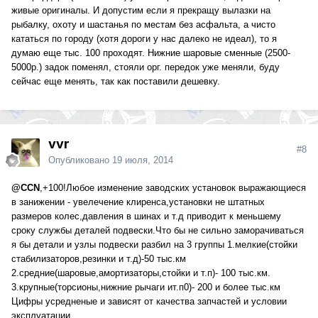
живые оригиналы. И допустим если я прекращу вылазки на
рыбалку, охоту и шастанья по местам без асфальта, а чисто
кататься по городу (хотя дороги у нас далеко не идеал), то я
думаю еще тыс. 100 проходят. Нижние шаровые сменные (2500-
5000р.) задок поменял, стояли орг. передок уже меняли, буду
сейчас еще менять, так как поставили дешевку.
vvr
#8
Опубликовано
19 июля, 2014
@CCN
,+100!Любое изменение заводских установок выражающиеся
в занижении - увелечение клиренса,установки не штатных
размеров колес,давления в шинах и т.д приводит к меньшему
сроку службы деталей подвески.Что бы не сильно заморачиваться
я бы детали и узлы подвески разбил на 3 группы 1.мелкие(стойки
стабилизаторов,резинки и т.д)-50 тыс.км
2.средние(шаровые,амортизаторы,стойки и т.п)- 100 тыс.км.
3.крупные(торсионы,нижние рычаги ит.п0)- 200 и более тыс.км
Цифры усредненые и зависят от качества запчастей и условии
эксплуатации.