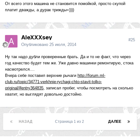
От всего этого машина не становится помойкой, просто скупой
платит дважды, а дурак трижды=))))
AleXXXsey
#25
Опубликовано
25 июля, 2014
Ну так надо дубли проверенные брать. Да и то не факт, что через
год качество будет тем же. Уже давно машинки ремонтирую, стока
насмотрелся....
Вчера себе поставил верхние рычаги
http://forum.ml-
club.ru/topic/34771-verkhnie-rychagi-chto-stavit-tolko-
original/#entry364835
, записал пробег, чтобы посмотреть на сколько
хватит, но выглядят довольно достойно.
НАЗАД
Страница 1 из 2
ДАЛЕЕ