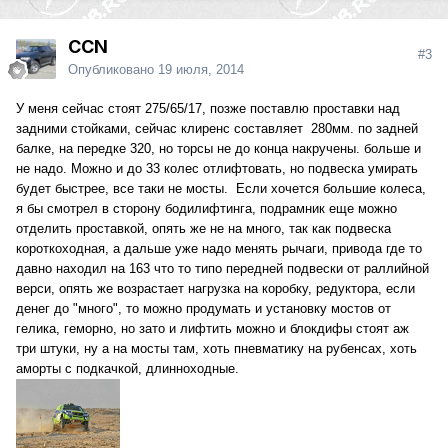
CCN
#3
Опубликовано
19 июля, 2014
У меня сейчас стоят 275/65/17, позже поставлю проставки над
задними стойками, сейчас клиренс составляет 280мм. по задней
балке, на передке 320, но торсы не до конца накручены. больше и
не надо. Можно и до 33 колес отлифтовать, но подвеска умирать
будет быстрее, все таки не мосты. Если хочется большие колеса,
я бы смотрел в сторону бодилифтинга, подрамник еще можно
отделить проставкой, опять же не на много, так как подвеска
короткоходная, а дальше уже надо менять рычаги, привода где то
давно находил на 163 что то типо передней подвески от раллийной
верси, опять же возрастает нагрузка на коробку, редуктора, если
денег до "много", то можно продумать и установку мостов от
гелика, геморно, но зато и лифтить можно и блокдифы стоят аж
три штуки, ну а на мосты там, хоть пневматику на рубенсах, хоть
аморты с подкачкой, длинноходные.