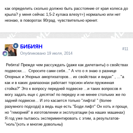
как определить сколько должно быть расстояние от края колеса до
крыла? у меня сейчас 1,5-2 кулака влезут=) нормально или нет
незнаю, в поворотах 90град. чувствительно кренит.
БИБИЯН
#11
Опубликовано
19 июля, 2014
Ребята! Прежде чем рассуждать (даже как дилетанты) о свойствах
подвески.... Спросите сами себя..." А что о я знаю о разнице
Опорных и Упорных амортизаторов... их свойствах и видах" , ..."а
как и в каких диапазонах работает торсион и/или пружинная
стойка?" Это к вопросу передней подвеске ...и таких вопросов я
могу задать еще с десяток! по передку и не менее стольких же по
задней подвеске... И это касается только "лифта! " (более
разумного подхода) а ведь еще есть "Боди лифт" Он хоть и проще,
но "геморней" в изготовлении и эксплуатации (на наших машинах)
Я год уже пытаюсь экспериментировать с этим, а результатов-
"ноль"(хоть и многие довольны)