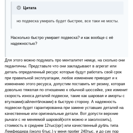
Цитата
но подвеска умирать будет быстрее, все таки не мосты.
Насколько быстро умирает подвеска? и как вообще с её
надежностью?
Для этого можно подумать про менталитет немце, на сколько они
педантичны. Представьте что они закладывают в агрегат или
деталь определенный ресурс которые будут работать свой срок
при правильной эксплуатации, любое изменение приводит и к
изменению этого ресурса, допустим поставить мт резину, которая
довольно тяжелая по отношению к обычной шоссейке, уже изменит
скорость износа деталей подвески, такие как шаровая и аморты с
втулками(сайлентблоками) в быструю сторону. А надежность
подвески будет гарантированна при замене уставших деталей на
качественные или оригинальные детали. Вот допусти верхние
рычаги с не меняемой шаровой(хотя можно и заколхозить),
стоимость в среднем 12тыс(орг) или качественный дубль типа
Лемфердера (около 6тыс.) у меня пробег 240тыс, и до сих пор