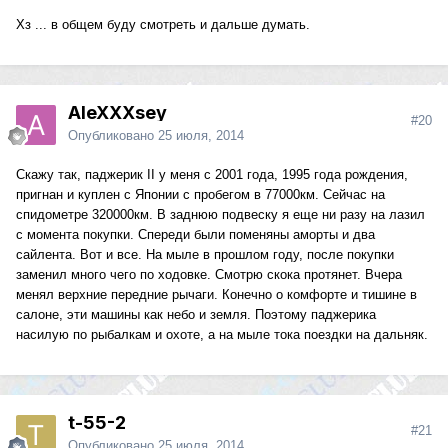
Хз ... в общем буду смотреть и дальше думать.
AleXXXsey
#20
Опубликовано
25 июля, 2014
Скажу так, паджерик II у меня с 2001 года, 1995 года рождения,
пригнан и куплен с Японии с пробегом в 77000км. Сейчас на
спидометре 320000км. В заднюю подвеску я еще ни разу на лазил
с момента покупки. Спереди были поменяны аморты и два
сайлента. Вот и все. На мыле в прошлом году, после покупки
заменил много чего по ходовке. Смотрю скока протянет. Вчера
менял верхние передние рычаги. Конечно о комфорте и тишине в
салоне, эти машины как небо и земля. Поэтому паджерика
насилую по рыбалкам и охоте, а на мыле тока поездки на дальняк.
t-55-2
#21
Опубликовано
25 июля, 2014