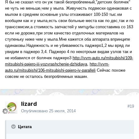
Я бы не сказал что он уж такой безпроблемный,"детских болячек"
не чуть не меньше,чем у мыла. Живучесть подвески одинаковая с
мылом в среднем основные узлы отхаживают 100-150 тыс.км
вообщем как и у мыла,есть свои больные места как по двс,так и по
транссмисии,а стоимость запчастей у митцубы сопоставима со 163
если не дороже,при этом качество отделочных материалов на
ступеньку ниже чем у мыла.Мне кажется оба аппарата впринципе
одинаковы.Надежность и не убиваемость паджеро1,2 мы вряд ли
увидим в паджеро 3,4. Паджеро 4 по некотроым видам узлов так и
не избавился от болячек паджеро3
http://vvm-auto.ru/mitsubishi/109-
mitsubishi-pajero-iii-vozvrashchenie-dzhidiaya
,
http://vvm-
auto.ru/mitsubishi/106-mitsubishi-pajero-iv-paralleli
Сейчас похоже
совсем не осталось безпроблемных машин.
lizard
#19
Опубликовано
25 июля, 2014
Цитата