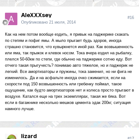
AleXXXsey
#16
Опубликовано
21 июля, 2014
Как на нем потом вообще ездить, я привык на паджерике скакать
по степям и пофиг ямы. А мыло прыгает будь здоров, иногда
страшно становится, что кувыркнется иной раз. Как возвышенность
или яма, так прыжок и клевок носом. Тока вчера ездил на рыбалку,
плелся 50-60км по степи, где обычно на паджерике сотню еду. Вот
отчего такая прыгучесть? понимаю авто тяжелое, но и паджерик не
легкий. Все амортизаторы и пружины, тока заменил, но ни фига не
изменилось. Да и на асфальте иногда очко сжимается, если на
скорости под 150 возвышенность или гребенку поймал, такое
ощущение, как будто амортизаторов нет и колеса просто прыгают в
воздухе. Катался еще на трех экземплярах, такая же бяка. Вот
если в багажнике несколько мешков цемента эдак 200кг, ситуация
намного лучше.
lizard
#17