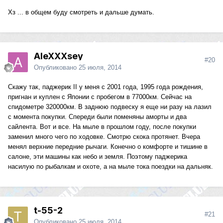
Хз ... в общем буду смотреть и дальше думать.
AleXXXsey
#20
Опубликовано
25 июля, 2014
Скажу так, паджерик II у меня с 2001 года, 1995 года рождения,
пригнан и куплен с Японии с пробегом в 77000км. Сейчас на
спидометре 320000км. В заднюю подвеску я еще ни разу на лазил
с момента покупки. Спереди были поменяны аморты и два
сайлента. Вот и все. На мыле в прошлом году, после покупки
заменил много чего по ходовке. Смотрю скока протянет. Вчера
менял верхние передние рычаги. Конечно о комфорте и тишине в
салоне, эти машины как небо и земля. Поэтому паджерика
насилую по рыбалкам и охоте, а на мыле тока поездки на дальняк.
t-55-2
#21
Опубликовано
25 июля, 2014