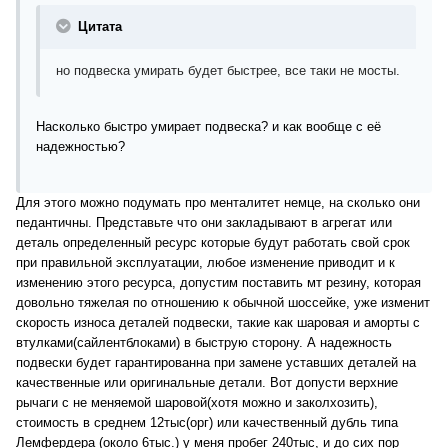
Цитата
но подвеска умирать будет быстрее, все таки не мосты.
Насколько быстро умирает подвеска? и как вообще с её
надежностью?
Для этого можно подумать про менталитет немце, на сколько они
педантичны. Представьте что они закладывают в агрегат или
деталь определенный ресурс которые будут работать свой срок
при правильной эксплуатации, любое изменение приводит и к
изменению этого ресурса, допустим поставить мт резину, которая
довольно тяжелая по отношению к обычной шоссейке, уже изменит
скорость износа деталей подвески, такие как шаровая и аморты с
втулками(сайлентблоками) в быструю сторону. А надежность
подвески будет гарантированна при замене уставших деталей на
качественные или оригинальные детали. Вот допусти верхние
рычаги с не меняемой шаровой(хотя можно и заколхозить),
стоимость в среднем 12тыс(орг) или качественный дубль типа
Лемфердера (около 6тыс.) у меня пробег 240тыс, и до сих пор