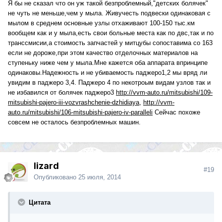
Я бы не сказал что он уж такой безпроблемный,"детских болячек"
не чуть не меньше,чем у мыла. Живучесть подвески одинаковая с
мылом в среднем основные узлы отхаживают 100-150 тыс.км
вообщем как и у мыла,есть свои больные места как по двс,так и по
транссмисии,а стоимость запчастей у митцубы сопоставима со 163
если не дороже,при этом качество отделочных материалов на
ступеньку ниже чем у мыла.Мне кажется оба аппарата впринципе
одинаковы.Надежность и не убиваемость паджеро1,2 мы вряд ли
увидим в паджеро 3,4. Паджеро 4 по некотроым видам узлов так и
не избавился от болячек паджеро3
http://vvm-auto.ru/mitsubishi/109-
mitsubishi-pajero-iii-vozvrashchenie-dzhidiaya
,
http://vvm-
auto.ru/mitsubishi/106-mitsubishi-pajero-iv-paralleli
Сейчас похоже
совсем не осталось безпроблемных машин.
lizard
#19
Опубликовано
25 июля, 2014
Цитата