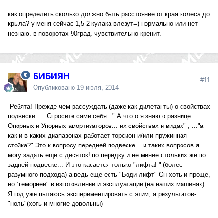
как определить сколько должно быть расстояние от края колеса до
крыла? у меня сейчас 1,5-2 кулака влезут=) нормально или нет
незнаю, в поворотах 90град. чувствительно кренит.
БИБИЯН
#11
Опубликовано
19 июля, 2014
Ребята! Прежде чем рассуждать (даже как дилетанты) о свойствах
подвески.... Спросите сами себя..." А что о я знаю о разнице
Опорных и Упорных амортизаторов... их свойствах и видах" , ..."а
как и в каких диапазонах работает торсион и/или пружинная
стойка?" Это к вопросу передней подвеске ...и таких вопросов я
могу задать еще с десяток! по передку и не менее стольких же по
задней подвеске... И это касается только "лифта! " (более
разумного подхода) а ведь еще есть "Боди лифт" Он хоть и проще,
но "геморней" в изготовлении и эксплуатации (на наших машинах)
Я год уже пытаюсь экспериментировать с этим, а результатов-
"ноль"(хоть и многие довольны)