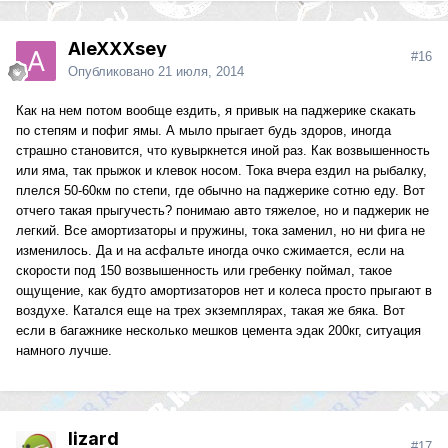
AleXXXsey
#16
Опубликовано
21 июля, 2014
Как на нем потом вообще ездить, я привык на паджерике скакать
по степям и пофиг ямы. А мыло прыгает будь здоров, иногда
страшно становится, что кувыркнется иной раз. Как возвышенность
или яма, так прыжок и клевок носом. Тока вчера ездил на рыбалку,
плелся 50-60км по степи, где обычно на паджерике сотню еду. Вот
отчего такая прыгучесть? понимаю авто тяжелое, но и паджерик не
легкий. Все амортизаторы и пружины, тока заменил, но ни фига не
изменилось. Да и на асфальте иногда очко сжимается, если на
скорости под 150 возвышенность или гребенку поймал, такое
ощущение, как будто амортизаторов нет и колеса просто прыгают в
воздухе. Катался еще на трех экземплярах, такая же бяка. Вот
если в багажнике несколько мешков цемента эдак 200кг, ситуация
намного лучше.
lizard
#17