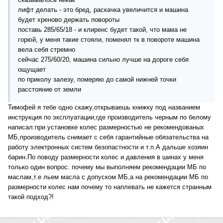
лифт делать - это бред, раскачка увеличится и машина
будет хреново держать повороты
поставь 285/65/18 - и клиренс будет такой, что мама не
горюй, у меня такие стояли, поменял тк в повороте машина
вела себя стремно
сейчас 275/60/20, машина сильно лучше на дороге себя
ощущает
по приколу залезу, померяю до самой нижней точки
расстояние от земли
Тимофей я тебе одно скажу,открываешь книжку под названием
инструкция по эксплуатации,где производитель черным по белому
написал:при установке колес размерностью не рекомендованых
МБ,производитель снимает с себя гарантийные обязательства на
работу электронных систем безопастности и т.п.А дальше хозяин
барин.По поводу размерности колес и давления в шинах у меня
только один вопрос: почему мы выполняем рекомендации МБ по
маслам,т.е льем масла с допуском МБ,а на рекомендации МБ по
размерности колес нам почему то наплевать не кажется странным
такой подход?!