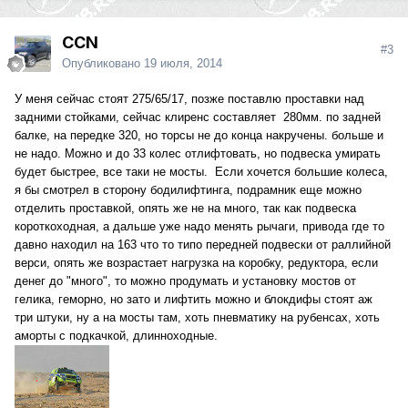
CCN
#3
Опубликовано
19 июля, 2014
У меня сейчас стоят 275/65/17, позже поставлю проставки над
задними стойками, сейчас клиренс составляет 280мм. по задней
балке, на передке 320, но торсы не до конца накручены. больше и
не надо. Можно и до 33 колес отлифтовать, но подвеска умирать
будет быстрее, все таки не мосты. Если хочется большие колеса,
я бы смотрел в сторону бодилифтинга, подрамник еще можно
отделить проставкой, опять же не на много, так как подвеска
короткоходная, а дальше уже надо менять рычаги, привода где то
давно находил на 163 что то типо передней подвески от раллийной
верси, опять же возрастает нагрузка на коробку, редуктора, если
денег до "много", то можно продумать и установку мостов от
гелика, геморно, но зато и лифтить можно и блокдифы стоят аж
три штуки, ну а на мосты там, хоть пневматику на рубенсах, хоть
аморты с подкачкой, длинноходные.