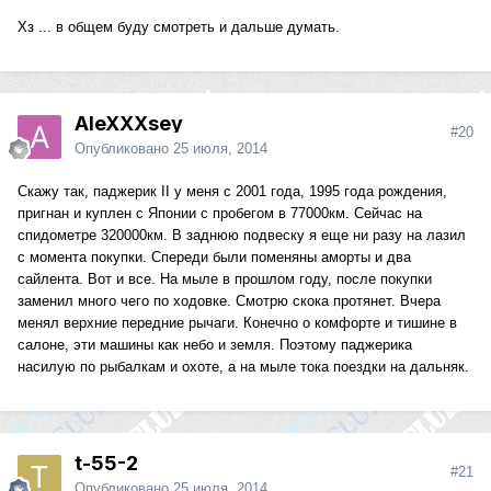
Хз ... в общем буду смотреть и дальше думать.
AleXXXsey
#20
Опубликовано
25 июля, 2014
Скажу так, паджерик II у меня с 2001 года, 1995 года рождения,
пригнан и куплен с Японии с пробегом в 77000км. Сейчас на
спидометре 320000км. В заднюю подвеску я еще ни разу на лазил
с момента покупки. Спереди были поменяны аморты и два
сайлента. Вот и все. На мыле в прошлом году, после покупки
заменил много чего по ходовке. Смотрю скока протянет. Вчера
менял верхние передние рычаги. Конечно о комфорте и тишине в
салоне, эти машины как небо и земля. Поэтому паджерика
насилую по рыбалкам и охоте, а на мыле тока поездки на дальняк.
t-55-2
#21
Опубликовано
25 июля, 2014