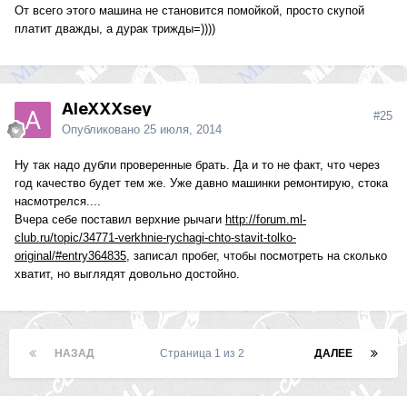
От всего этого машина не становится помойкой, просто скупой
платит дважды, а дурак трижды=))))
AleXXXsey
#25
Опубликовано
25 июля, 2014
Ну так надо дубли проверенные брать. Да и то не факт, что через
год качество будет тем же. Уже давно машинки ремонтирую, стока
насмотрелся....
Вчера себе поставил верхние рычаги
http://forum.ml-
club.ru/topic/34771-verkhnie-rychagi-chto-stavit-tolko-
original/#entry364835
, записал пробег, чтобы посмотреть на сколько
хватит, но выглядят довольно достойно.
НАЗАД
Страница 1 из 2
ДАЛЕЕ