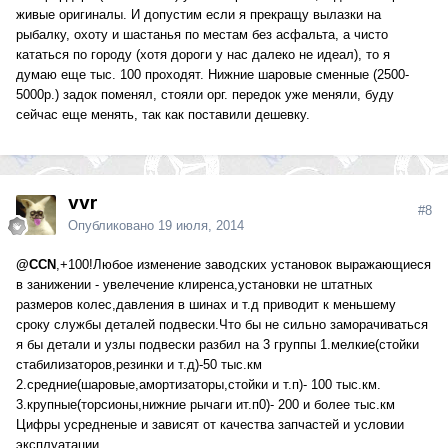
живые оригиналы. И допустим если я прекращу вылазки на
рыбалку, охоту и шастанья по местам без асфальта, а чисто
кататься по городу (хотя дороги у нас далеко не идеал), то я
думаю еще тыс. 100 проходят. Нижние шаровые сменные (2500-
5000р.) задок поменял, стояли орг. передок уже меняли, буду
сейчас еще менять, так как поставили дешевку.
vvr
#8
Опубликовано
19 июля, 2014
@CCN
,+100!Любое изменение заводских установок выражающиеся
в занижении - увелечение клиренса,установки не штатных
размеров колес,давления в шинах и т.д приводит к меньшему
сроку службы деталей подвески.Что бы не сильно заморачиваться
я бы детали и узлы подвески разбил на 3 группы 1.мелкие(стойки
стабилизаторов,резинки и т.д)-50 тыс.км
2.средние(шаровые,амортизаторы,стойки и т.п)- 100 тыс.км.
3.крупные(торсионы,нижние рычаги ит.п0)- 200 и более тыс.км
Цифры усредненые и зависят от качества запчастей и условии
эксплуатации.