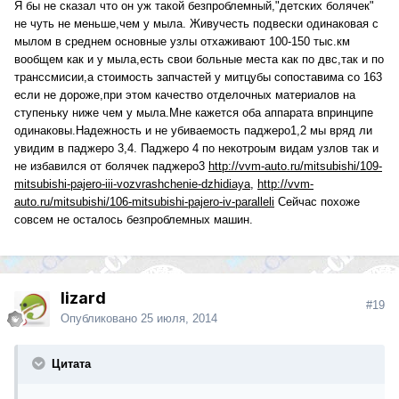
Я бы не сказал что он уж такой безпроблемный,"детских болячек"
не чуть не меньше,чем у мыла. Живучесть подвески одинаковая с
мылом в среднем основные узлы отхаживают 100-150 тыс.км
вообщем как и у мыла,есть свои больные места как по двс,так и по
транссмисии,а стоимость запчастей у митцубы сопоставима со 163
если не дороже,при этом качество отделочных материалов на
ступеньку ниже чем у мыла.Мне кажется оба аппарата впринципе
одинаковы.Надежность и не убиваемость паджеро1,2 мы вряд ли
увидим в паджеро 3,4. Паджеро 4 по некотроым видам узлов так и
не избавился от болячек паджеро3
http://vvm-auto.ru/mitsubishi/109-
mitsubishi-pajero-iii-vozvrashchenie-dzhidiaya
,
http://vvm-
auto.ru/mitsubishi/106-mitsubishi-pajero-iv-paralleli
Сейчас похоже
совсем не осталось безпроблемных машин.
lizard
#19
Опубликовано
25 июля, 2014
Цитата