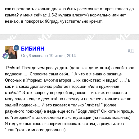
как определить сколько должно быть расстояние от края колеса до
крыла? у меня сейчас 1,5-2 кулака влезут=) нормально или нет
незнаю, в поворотах 90град. чувствительно кренит.
БИБИЯН
#11
Опубликовано
19 июля, 2014
Ребята! Прежде чем рассуждать (даже как дилетанты) о свойствах
подвески.... Спросите сами себя..." А что о я знаю о разнице
Опорных и Упорных амортизаторов... их свойствах и видах" , ..."а
как и в каких диапазонах работает торсион и/или пружинная
стойка?" Это к вопросу передней подвеске ...и таких вопросов я
могу задать еще с десяток! по передку и не менее стольких же по
задней подвеске... И это касается только "лифта! " (более
разумного подхода) а ведь еще есть "Боди лифт" Он хоть и проще,
но "геморней" в изготовлении и эксплуатации (на наших машинах)
Я год уже пытаюсь экспериментировать с этим, а результатов-
"ноль"(хоть и многие довольны)