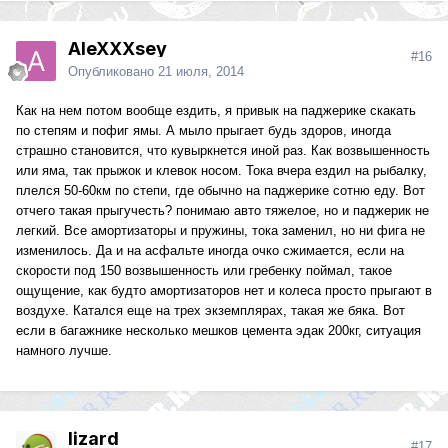
AleXXXsey
#16
Опубликовано
21 июля, 2014
Как на нем потом вообще ездить, я привык на паджерике скакать
по степям и пофиг ямы. А мыло прыгает будь здоров, иногда
страшно становится, что кувыркнется иной раз. Как возвышенность
или яма, так прыжок и клевок носом. Тока вчера ездил на рыбалку,
плелся 50-60км по степи, где обычно на паджерике сотню еду. Вот
отчего такая прыгучесть? понимаю авто тяжелое, но и паджерик не
легкий. Все амортизаторы и пружины, тока заменил, но ни фига не
изменилось. Да и на асфальте иногда очко сжимается, если на
скорости под 150 возвышенность или гребенку поймал, такое
ощущение, как будто амортизаторов нет и колеса просто прыгают в
воздухе. Катался еще на трех экземплярах, такая же бяка. Вот
если в багажнике несколько мешков цемента эдак 200кг, ситуация
намного лучше.
lizard
#17