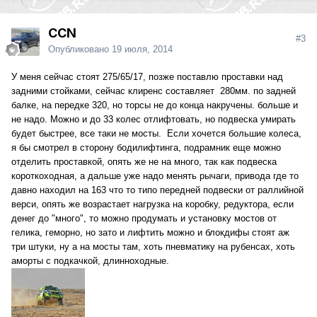
CCN
#3
Опубликовано
19 июля, 2014
У меня сейчас стоят 275/65/17, позже поставлю проставки над
задними стойками, сейчас клиренс составляет 280мм. по задней
балке, на передке 320, но торсы не до конца накручены. больше и
не надо. Можно и до 33 колес отлифтовать, но подвеска умирать
будет быстрее, все таки не мосты. Если хочется большие колеса,
я бы смотрел в сторону бодилифтинга, подрамник еще можно
отделить проставкой, опять же не на много, так как подвеска
короткоходная, а дальше уже надо менять рычаги, привода где то
давно находил на 163 что то типо передней подвески от раллийной
верси, опять же возрастает нагрузка на коробку, редуктора, если
денег до "много", то можно продумать и установку мостов от
гелика, геморно, но зато и лифтить можно и блокдифы стоят аж
три штуки, ну а на мосты там, хоть пневматику на рубенсах, хоть
аморты с подкачкой, длинноходные.