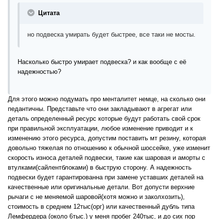
Цитата
но подвеска умирать будет быстрее, все таки не мосты.
Насколько быстро умирает подвеска? и как вообще с её
надежностью?
Для этого можно подумать про менталитет немце, на сколько они
педантичны. Представьте что они закладывают в агрегат или
деталь определенный ресурс которые будут работать свой срок
при правильной эксплуатации, любое изменение приводит и к
изменению этого ресурса, допустим поставить мт резину, которая
довольно тяжелая по отношению к обычной шоссейке, уже изменит
скорость износа деталей подвески, такие как шаровая и аморты с
втулками(сайлентблоками) в быструю сторону. А надежность
подвески будет гарантированна при замене уставших деталей на
качественные или оригинальные детали. Вот допусти верхние
рычаги с не меняемой шаровой(хотя можно и заколхозить),
стоимость в среднем 12тыс(орг) или качественный дубль типа
Лемфердера (около 6тыс.) у меня пробег 240тыс, и до сих пор