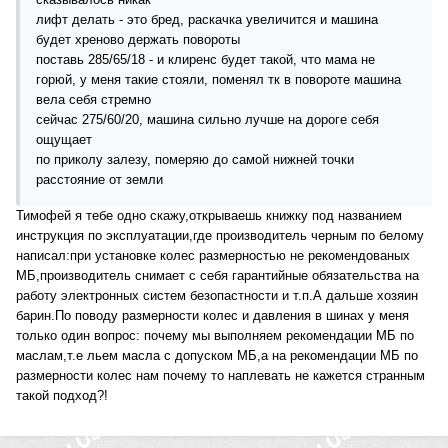
лифт делать - это бред, раскачка увеличится и машина
будет хреново держать повороты
поставь 285/65/18 - и клиренс будет такой, что мама не
горюй, у меня такие стояли, поменял тк в повороте машина
вела себя стремно
сейчас 275/60/20, машина сильно лучше на дороге себя
ощущает
по приколу залезу, померяю до самой нижней точки
расстояние от земли
Тимофей я тебе одно скажу,открываешь книжку под названием
инструкция по эксплуатации,где производитель черным по белому
написал:при установке колес размерностью не рекомендованых
МБ,производитель снимает с себя гарантийные обязательства на
работу электронных систем безопастности и т.п.А дальше хозяин
барин.По поводу размерности колес и давления в шинах у меня
только один вопрос: почему мы выполняем рекомендации МБ по
маслам,т.е льем масла с допуском МБ,а на рекомендации МБ по
размерности колес нам почему то наплевать не кажется странным
такой подход?!