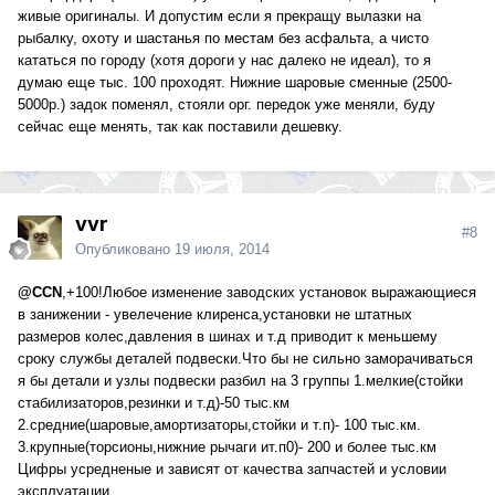
живые оригиналы. И допустим если я прекращу вылазки на
рыбалку, охоту и шастанья по местам без асфальта, а чисто
кататься по городу (хотя дороги у нас далеко не идеал), то я
думаю еще тыс. 100 проходят. Нижние шаровые сменные (2500-
5000р.) задок поменял, стояли орг. передок уже меняли, буду
сейчас еще менять, так как поставили дешевку.
vvr
#8
Опубликовано
19 июля, 2014
@CCN
,+100!Любое изменение заводских установок выражающиеся
в занижении - увелечение клиренса,установки не штатных
размеров колес,давления в шинах и т.д приводит к меньшему
сроку службы деталей подвески.Что бы не сильно заморачиваться
я бы детали и узлы подвески разбил на 3 группы 1.мелкие(стойки
стабилизаторов,резинки и т.д)-50 тыс.км
2.средние(шаровые,амортизаторы,стойки и т.п)- 100 тыс.км.
3.крупные(торсионы,нижние рычаги ит.п0)- 200 и более тыс.км
Цифры усредненые и зависят от качества запчастей и условии
эксплуатации.