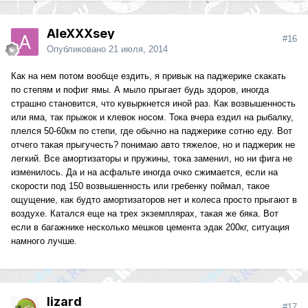
AleXXXsey
#16
Опубликовано
21 июля, 2014
Как на нем потом вообще ездить, я привык на паджерике скакать
по степям и пофиг ямы. А мыло прыгает будь здоров, иногда
страшно становится, что кувыркнется иной раз. Как возвышенность
или яма, так прыжок и клевок носом. Тока вчера ездил на рыбалку,
плелся 50-60км по степи, где обычно на паджерике сотню еду. Вот
отчего такая прыгучесть? понимаю авто тяжелое, но и паджерик не
легкий. Все амортизаторы и пружины, тока заменил, но ни фига не
изменилось. Да и на асфальте иногда очко сжимается, если на
скорости под 150 возвышенность или гребенку поймал, такое
ощущение, как будто амортизаторов нет и колеса просто прыгают в
воздухе. Катался еще на трех экземплярах, такая же бяка. Вот
если в багажнике несколько мешков цемента эдак 200кг, ситуация
намного лучше.
lizard
#17