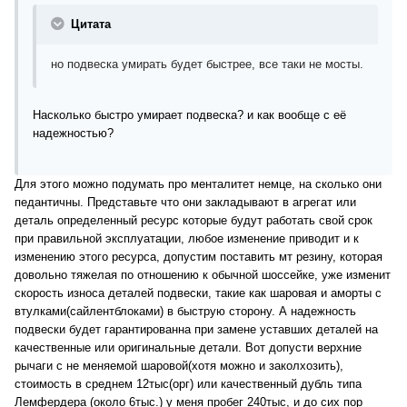
Цитата
но подвеска умирать будет быстрее, все таки не мосты.
Насколько быстро умирает подвеска? и как вообще с её
надежностью?
Для этого можно подумать про менталитет немце, на сколько они
педантичны. Представьте что они закладывают в агрегат или
деталь определенный ресурс которые будут работать свой срок
при правильной эксплуатации, любое изменение приводит и к
изменению этого ресурса, допустим поставить мт резину, которая
довольно тяжелая по отношению к обычной шоссейке, уже изменит
скорость износа деталей подвески, такие как шаровая и аморты с
втулками(сайлентблоками) в быструю сторону. А надежность
подвески будет гарантированна при замене уставших деталей на
качественные или оригинальные детали. Вот допусти верхние
рычаги с не меняемой шаровой(хотя можно и заколхозить),
стоимость в среднем 12тыс(орг) или качественный дубль типа
Лемфердера (около 6тыс.) у меня пробег 240тыс, и до сих пор