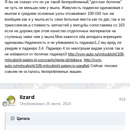
Я бы не сказал что он уж такой безпроблемный,"детских болячек"
не чуть не меньше,чем у мыла. Живучесть подвески одинаковая с
мылом в среднем основные узлы отхаживают 100-150 тыс.км
вообщем как и у мыла,есть свои больные места как по двс,так и по
транссмисии,а стоимость запчастей у митцубы сопоставима со 163
если не дороже,при этом качество отделочных материалов на
ступеньку ниже чем у мыла.Мне кажется оба аппарата впринципе
одинаковы.Надежность и не убиваемость паджеро1,2 мы вряд ли
увидим в паджеро 3,4. Паджеро 4 по некотроым видам узлов так и
не избавился от болячек паджеро3
http://vvm-auto.ru/mitsubishi/109-
mitsubishi-pajero-iii-vozvrashchenie-dzhidiaya
,
http://vvm-
auto.ru/mitsubishi/106-mitsubishi-pajero-iv-paralleli
Сейчас похоже
совсем не осталось безпроблемных машин.
lizard
#19
Опубликовано
25 июля, 2014
Цитата