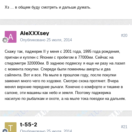
Хз ... в общем буду смотреть и дальше думать.
AleXXXsey
#20
Опубликовано
25 июля, 2014
Скажу так, паджерик II у меня с 2001 года, 1995 года рождения,
пригнан и куплен с Японии с пробегом в 77000км. Сейчас на
спидометре 320000км. В заднюю подвеску я еще ни разу на лазил
с момента покупки. Спереди были поменяны аморты и два
сайлента. Вот и все. На мыле в прошлом году, после покупки
заменил много чего по ходовке. Смотрю скока протянет. Вчера
менял верхние передние рычаги. Конечно о комфорте и тишине в
салоне, эти машины как небо и земля. Поэтому паджерика
насилую по рыбалкам и охоте, а на мыле тока поездки на дальняк.
t-55-2
#21
Опубликовано
25 июля, 2014