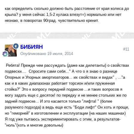
как определить сколько должно быть расстояние от края колеса до
крыла? у меня сейчас 1,5-2 кулака влезут=) нормально или нет
незнаю, в поворотах 90град. чувствительно кренит.
БИБИЯН
#11
Опубликовано
19 июля, 2014
Ребята! Прежде чем рассуждать (даже как дилетанты) о свойствах
подвески.... Спросите сами себя..." А что о я знаю о разнице
Опорных и Упорных амортизаторов... их свойствах и видах" , ..."а
как и в каких диапазонах работает торсион и/или пружинная
стойка?" Это к вопросу передней подвеске ...и таких вопросов я
могу задать еще с десяток! по передку и не менее стольких же по
задней подвеске... И это касается только "лифта! " (более
разумного подхода) а ведь еще есть "Боди лифт" Он хоть и проще,
но "геморней" в изготовлении и эксплуатации (на наших машинах)
Я год уже пытаюсь экспериментировать с этим, а результатов-
"ноль"(хоть и многие довольны)