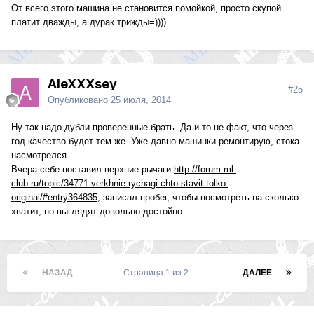
От всего этого машина не становится помойкой, просто скупой
платит дважды, а дурак трижды=))))
AleXXXsey
#25
Опубликовано
25 июля, 2014
Ну так надо дубли проверенные брать. Да и то не факт, что через
год качество будет тем же. Уже давно машинки ремонтирую, стока
насмотрелся....
Вчера себе поставил верхние рычаги
http://forum.ml-
club.ru/topic/34771-verkhnie-rychagi-chto-stavit-tolko-
original/#entry364835
, записал пробег, чтобы посмотреть на сколько
хватит, но выглядят довольно достойно.
НАЗАД
Страница 1 из 2
ДАЛЕЕ