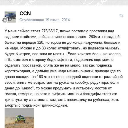
CCN
#3
Опубликовано
19 июля, 2014
У меня сейчас стоят 275/65/17, позже поставлю проставки над
задними стойками, сейчас клиренс составляет 280мм. по задней
балке, на передке 320, но торсы не до конца накручены. больше и
не надо. Можно и до 33 колес отлифтовать, но подвеска умирать
будет быстрее, все таки не мосты. Если хочется большие колеса,
я бы смотрел в сторону бодилифтинга, подрамник еще можно
отделить проставкой, опять же не на много, так как подвеска
короткоходная, а дальше уже надо менять рычаги, привода где то
давно находил на 163 что то типо передней подвески от раллийной
верси, опять же возрастает нагрузка на коробку, редуктора, если
денег до "много", то можно продумать и установку мостов от
гелика, геморно, но зато и лифтить можно и блокдифы стоят аж
три штуки, ну а на мосты там, хоть пневматику на рубенсах, хоть
аморты с подкачкой, длинноходные.