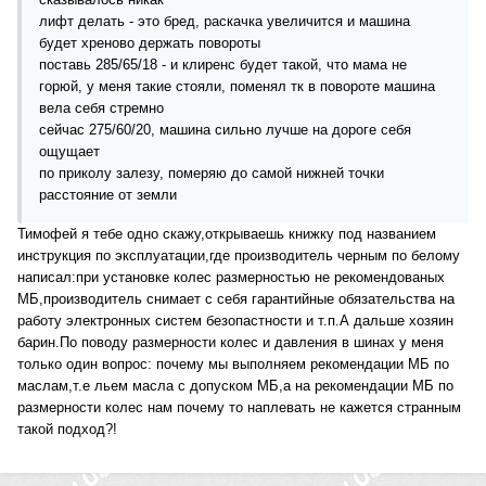
лифт делать - это бред, раскачка увеличится и машина
будет хреново держать повороты
поставь 285/65/18 - и клиренс будет такой, что мама не
горюй, у меня такие стояли, поменял тк в повороте машина
вела себя стремно
сейчас 275/60/20, машина сильно лучше на дороге себя
ощущает
по приколу залезу, померяю до самой нижней точки
расстояние от земли
Тимофей я тебе одно скажу,открываешь книжку под названием
инструкция по эксплуатации,где производитель черным по белому
написал:при установке колес размерностью не рекомендованых
МБ,производитель снимает с себя гарантийные обязательства на
работу электронных систем безопастности и т.п.А дальше хозяин
барин.По поводу размерности колес и давления в шинах у меня
только один вопрос: почему мы выполняем рекомендации МБ по
маслам,т.е льем масла с допуском МБ,а на рекомендации МБ по
размерности колес нам почему то наплевать не кажется странным
такой подход?!