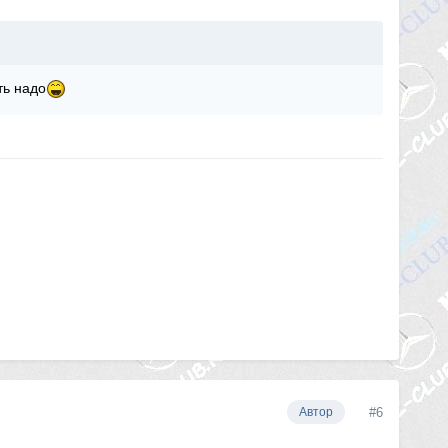
ть надо
#6
Автор