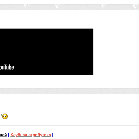
!
бней
|
Клубная атрибутика
|