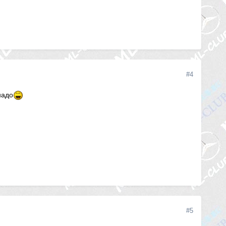
#4
надо
#5