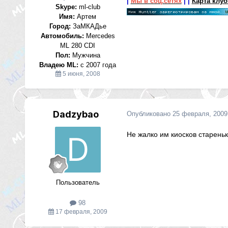
|
Мы в соц.сетях
|
|
Карта клу
Skype:
ml-club
Имя:
Артем
Город:
ЗаМКАДье
Автомобиль:
Mercedes
ML 280 CDI
Пол:
Мужчина
Владею ML:
с 2007 года
5 июня, 2008
Dadzybao
Опубликовано
25 февраля, 2009
Не жалко им киосков старень
Пользователь
98
17 февраля, 2009