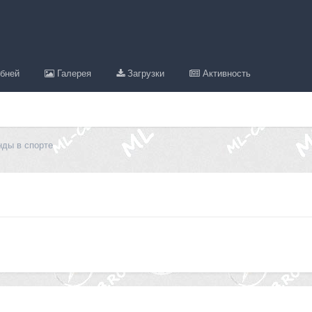
бней
Галерея
Загрузки
Активность
нды в спорте