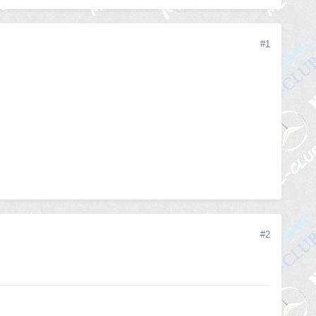
#1
#2