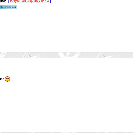
бней
|
Клубная атрибутика
|
ких