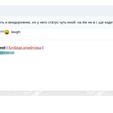
ть и внедорожник, но у него статус чуть иной. на ём не в г..ще езди
!!!
:laugh:
бней
|
Клубная атрибутика
|