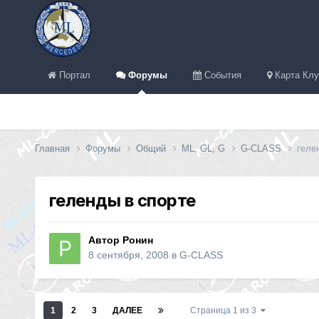
Портал
Форумы
События
Карта Клу
Главная
Форумы
Общий
ML, GL, G
G-CLASS
геле
геленды в спорте
Автор
Ронин
8 сентября, 2008
в
G-CLASS
1
2
3
ДАЛЕЕ
Страница 1 из 3