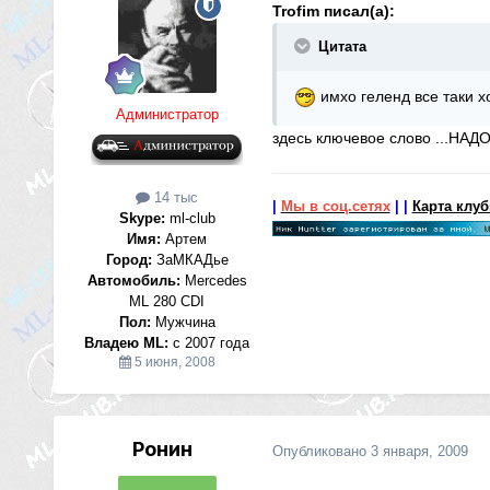
Trofim писал(а):
Цитата
имхо геленд все таки хо
Администратор
здесь ключевое слово ...НАДО!
14 тыс
|
Мы в соц.сетях
|
|
Карта клу
Skype:
ml-club
Имя:
Артем
Город:
ЗаМКАДье
Автомобиль:
Mercedes
ML 280 CDI
Пол:
Мужчина
Владею ML:
с 2007 года
5 июня, 2008
Ронин
Опубликовано
3 января, 2009