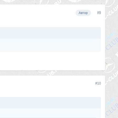
#9
Автор
#10