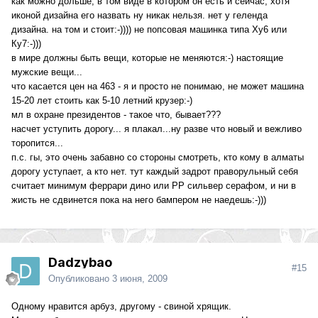
как можно дольше, в том виде в котором он есть и сейчас, хотя
иконой дизайна его назвать ну никак нельзя. нет у геленда
дизайна. на том и стоит:-)))) не попсовая машинка типа Ху6 или
Ку7:-)))
в мире должны быть вещи, которые не меняются:-) настоящие
мужские вещи...
что касается цен на 463 - я и просто не понимаю, не может машина
15-20 лет стоить как 5-10 летний крузер:-)
мл в охране президентов - такое что, бывает???
насчет уступить дорогу... я плакал...ну разве что новый и вежливо
торопится...
п.с. гы, это очень забавно со стороны смотреть, кто кому в алматы
дорогу уступает, а кто нет. тут каждый задрот праворульный себя
считает минимум феррари дино или РР сильвер серафом, и ни в
жисть не сдвинется пока на него бампером не наедешь:-)))
Dadzybao
#15
Опубликовано
3 июня, 2009
Одному нравится арбуз, другому - свиной хрящик.