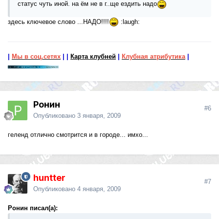
статус чуть иной. на ём не в г..ще ездить надо
здесь ключевое слово ...НАДО!!!!
:laugh:
|
Мы в соц.сетях
|
|
Карта клубней
|
Клубная атрибутика
|
Ронин
#6
Опубликовано
3 января, 2009
геленд отлично смотрится и в городе... имхо...
huntter
#7
Опубликовано
4 января, 2009
Ронин писал(а):