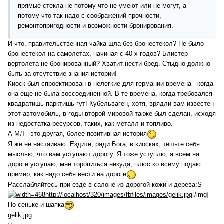
прямые стекла не потому что не умеют или не могут, а
потому что так надо с соображений прочности,
ремонтопригодности и возможности бронирования.
И что, правительственная чайка шла без бронестекол? Не было
бронестекол на самолетах, начиная с 40-х годов? Блистер
вертолета не бронированный? Хватит нести бред. Стыдно должно
быть за отсутствие знания истории!
Киоск был спроектирован в нелегкие для германии времена - когда
она еще не была воссоединенной. В те времена, когда требовался
квадратишь-парктишь-гут! Кубельваген, хотя, врядли вам известен
этот автомобиль, в годы второй мировой также был сделан, исходя
из недостатка ресурсов, таких, как металл и топливо.
А МЛ - это другая, более позитивная история
Я же не настаиваю. Ездите, ради Бога, в киосках, тешьте себя
мыслью, что вам уступают дорогу. Я тоже уступлю, я всем на
дороге уступаю, мне торопиться некуда, плюс ко всему подаю
пример, как надо себя вести на дороге
Расслабляйтесь при езде в салоне из дорогой кожи и дерева:S
http://localhost/320/images/fbfiles/images/gelik.jpg
[/img]
По сеньке и шапка
gelik.jpg