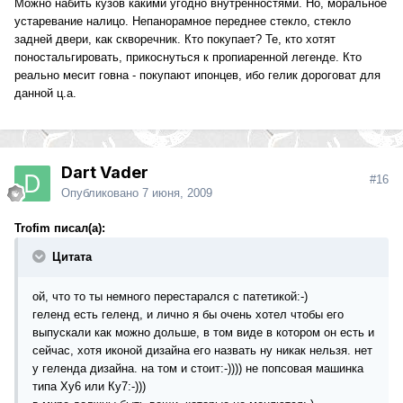
Можно набить кузов какими угодно внутренностями. Но, моральное
устаревание налицо. Непанорамное переднее стекло, стекло
задней двери, как скворечник. Кто покупает? Те, кто хотят
поностальгировать, прикоснуться к пропиаренной легенде. Кто
реально месит говна - покупают ипонцев, ибо гелик дороговат для
данной ц.а.
Dart Vader
#16
Опубликовано
7 июня, 2009
Trofim писал(а):
Цитата
ой, что то ты немного перестарался с патетикой:-)
геленд есть геленд, и лично я бы очень хотел чтобы его
выпускали как можно дольше, в том виде в котором он есть и
сейчас, хотя иконой дизайна его назвать ну никак нельзя. нет
у геленда дизайна. на том и стоит:-)))) не попсовая машинка
типа Ху6 или Ку7:-)))