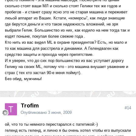
сколько стоят ваши МЛ и сколько стоят Гелики тех же годов и
пробегов - и станет сразу ясно это не старая машина и переживет
люьой аппарат из Ваших. Кстати, «комерсы”, как люди знающие
где берутся деньги и что такое надежность вложений, не зря
выбрали Гелик. Большинство из них, как ездило на нем тогда так и
ездят поныне, покупая более свежие года .
Кто нить из вас видел ML в охране президентов? Есть, но мало и
то как машина для расстрела и динамики. А Гелендваген как
средство защиты и прохода через препятствие.
И я уверен, что до сих пор большинство из вас уступает дорогу
Гелику на своих ML, потому что - это машина внушает уважение и
страх ( тех кто застал 90-е меня поймут).
Без обид, мужчины!
Trofim
#14
Опубликовано
3 июня, 2009
ой, что то ты немного перестарался с патетикой:-)
геленд есть геленд, и лично я бы очень хотел чтобы его выпускали