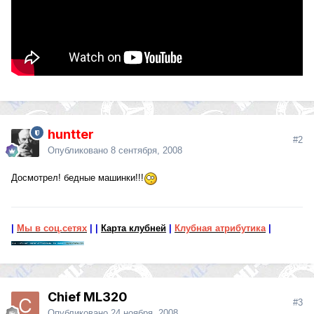
huntter
#2
Опубликовано
8 сентября, 2008
Досмотрел! бедные машинки!!!
|
Мы в соц.сетях
|
|
Карта клубней
|
Клубная атрибутика
|
Chief ML320
#3
Опубликовано
24 ноября, 2008