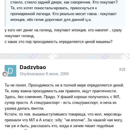
стекло, стекло задней двери, как скворечник. Кто покупает?
Те, кто хотят поностальгировать, прикоснуться к
пропиаренной легенде. Кто реально месит говна - покупают
ипонцев, ибо гелик дороговат для данной ц.а.
у кого нет денег на геленд, покупают ипонцев. кто накопит , сразу
покупает геленд.
с каких это пор проходимость определяется ценой машины?
Dadzybao
#18
Опубликовано
8 июня, 2009
Ты не понял. Проходимость не в полной мере определяется ценой.
Те, кому важна проходимость,как правило, ищут практичности.
Здесь, без сомнения, Прадо. У фашей хорошо получилось с МЛ,
супер просто. А спецтранспорт - есть спецтранспорт, и неча из
уазика делать бентли.
Кстати, по пов. вышевыступившего товарища, что мол, мерсовцы
признали что МЛ и А класс :silly: "не вполне". За чашкой чая могу,
так уж и быть, рассказать кто, когда и зачем пишет подобные