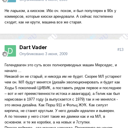
Не ларьком, а киоском. Ибо оч. похож, и был популярен в 90х у
коммерсов, которые киоски арендовали. А сейчас постепенно
сходит, как ни крути, машина все же старая.
Dart Vader
#13
Опубликовано
3 июня, 2009
Гелендваген это суть всех полноприводных машин Мерседес, и
начало ...
Никакой он не старый, и никогда им не будет. Скорее МЛ устареют
чем он. МЛ будут менятся (дизайн эволюционировать и будет как
Ходы 5 поколений ЦИВИК, а поставить рядом первое и последнее
– вот и нет преемственности истока и авангарда), а Гелик как был
нарисован в 1977 году (а выпускается с 1979) так и не менялся -
это икона дизайна. Как Порш 911 и Фольц ЖУК. Как силуэт
кирпича, не станет круглым. У него дизайн идеален и выверен.
А по технике у него стоят такие же движки как и на МЛ, в
основном. и те же коробки, а на новых и 7ступки.
Просто поймите - эта машина навсегда. Посмотрите по ценам