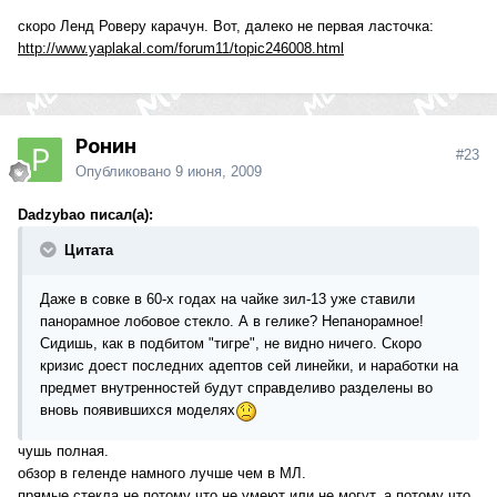
скоро Ленд Роверу карачун. Вот, далеко не первая ласточка:
http://www.yaplakal.com/forum11/topic246008.html
Ронин
#23
Опубликовано
9 июня, 2009
Dadzybao писал(а):
Цитата
Даже в совке в 60-х годах на чайке зил-13 уже ставили
панорамное лобовое стекло. А в гелике? Непанорамное!
Сидишь, как в подбитом "тигре", не видно ничего. Скоро
кризис доест последних адептов сей линейки, и наработки на
предмет внутренностей будут справделиво разделены во
вновь появившихся моделях
чушь полная.
обзор в геленде намного лучше чем в МЛ.
прямые стекла не потому что не умеют или не могут, а потому что