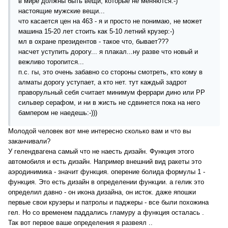
в мире должны быть вещи, которые не меняются:-)
настоящие мужские вещи...
что касается цен на 463 - я и просто не понимаю, не может
машина 15-20 лет стоить как 5-10 летний крузер:-)
мл в охране президентов - такое что, бывает???
насчет уступить дорогу... я плакал...ну разве что новый и
вежливо торопится...
п.с. гы, это очень забавно со стороны смотреть, кто кому в
алматы дорогу уступает, а кто нет. тут каждый задрот
праворульный себя считает минимум феррари дино или РР
сильвер серафом, и ни в жисть не сдвинется пока на него
бампером не наедешь:-)))
Молодой человек вот мне интересно сколько вам и что вы
заканчивали?
У гелендвагена самый что не наесть дизайн. Функция этого
автомобиля и есть дизайн. Например внешний вид ракеты это
аэродинимика - значит функция. оперение болида формулы 1 -
функция. Это есть дизайн в определении функции. а гелик это
определил давно - он икона дизайна, он исток. даже япошки
первые свои крузеры и патролы и паджеры - все были похожина
гел. Но со временем паддались гламуру а функция осталась .
Так вот первое ваше определения я развеял ..