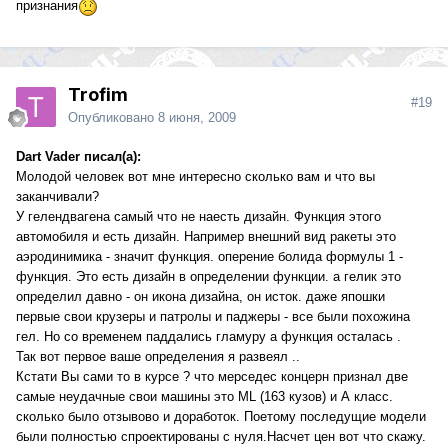
признания
Trofim
#19
Опубликовано
8 июня, 2009
Dart Vader писал(а):
Молодой человек вот мне интересно сколько вам и что вы
заканчивали?
У гелендвагена самый что не наесть дизайн. Функция этого
автомобиля и есть дизайн. Например внешний вид ракеты это
аэродинимика - значит функция. оперение болида формулы 1 -
функция. Это есть дизайн в определении функции. а гелик это
определил давно - он икона дизайна, он исток. даже япошки
первые свои крузеры и патролы и паджеры - все были похожина
гел. Но со временем паддались гламуру а функция осталась .
Так вот первое ваше определения я развеял ..
Кстати Вы сами то в курсе ? что мерседес концерн признал две
самые неудачные свои машины это ML (163 кузов) и А класс.
сколько было отзывово и доработок. Поетому последущие модели
были полностью спроектированы с нуля.Насчет цен вот что скажу.