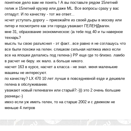
понятное дело вам не понять ! А вы поставьте рядом 15летний
гелик и 15летний крузер или даже ML. Все вопросы сразу у вас
отпадут. И по качеству - тот же ответ...
нсчет уступать дорогу -- приезжайте из своей дыры в москву или
питер и посмотрите как эти города уважают ГЕЛЕНДваген.
мне 31, образование экономическое:-)а тебе под 40 и ты наверное
технарь?
мысль ты свою разъяснил - эт факт...все равно я не соглашусь что
все были похожи на гелен. слишком сильная натяжка имхо если
все на япошки делались под гелена-) РР еще где то близко. ламбо
в расчет не беру. их мало. а больше никого.
насчет 163 в курсе, насчет а класса - не знал. меня маленькие
машины не интересуют.
по качеству? LX 470 10 лет лучше в повседневной езде и дешевле
гелена в обслуживании.
уважают новый геленваген или старый?:-))) это 2 очень большие
разницы:-)
имхо если уж иметь гелен, то на старше 2002 и с движком не
меньше 4 литров