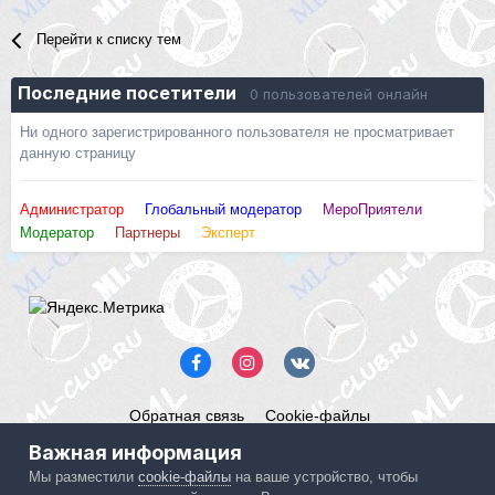
Перейти к списку тем
Последние посетители
0 пользователей онлайн
Ни одного зарегистрированного пользователя не просматривает
данную страницу
Администратор
Глобальный модератор
МероПриятели
Модератор
Партнеры
Эксперт
Обратная связь
Cookie-файлы
Mercedes ML-Club.ru
Важная информация
Powered by Invision Community
Мы разместили
cookie-файлы
на ваше устройство, чтобы