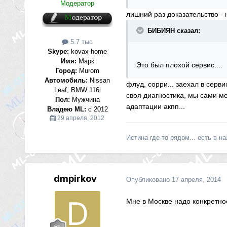
Модератор
лишний раз доказательство - н
БИБИЯН сказал:
5.7 тыс
Skype:
kovax-home
Имя:
Марк
Это был плохой сервис....
Город:
Murom
Автомобиль:
Nissan
флуд, сорри... заехал в серв
Leaf, BMW 116i
своя диагностика, мы сами ме
Пол:
Мужчина
адаптации акпп...
Владею ML:
с 2012
29 апреля, 2012
Истина где-то рядом... есть в на
dmpirkov
Опубликовано
17 апреля, 2014
Мне в Москве надо конкретно