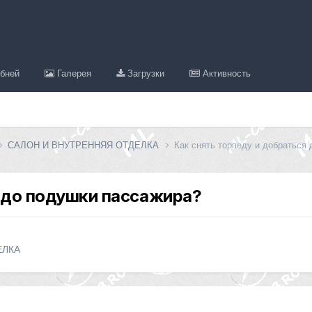
бней
Галерея
Загрузки
Активность
САЛОН И ВНУТРЕННЯЯ ОТДЕЛКА
Как снять торпеду и добраться
я до подушки пассажира?
ЕЛКА