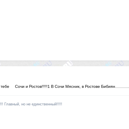
ебе Сочи и Ростов!!!!!1 В Сочи Мясник, в Ростове Бибиян............
!! Главный, но не единственный!!!!!