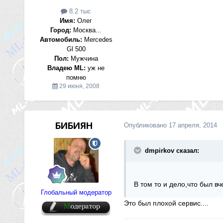
8.2 тыс
Имя:
Олег
Город:
Москва...
Автомобиль:
Mercedes
Gl 500
Пол:
Мужчина
Владею ML:
уж не
помню
29 июня, 2008
БИБИЯН
Опубликовано
17 апреля, 2014
dmpirkov сказал:
В том то и дело,что был вч
Глобальный модератор
Это был плохой сервис....