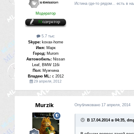
Истина где-то рядом... есть в на
Модератор
5.7 тыс
Skype:
kovax-home
Имя:
Марк
Город:
Murom
Автомобиль:
Nissan
Leaf, BMW 116i
Пол:
Мужчина
Владею ML:
с 2012
29 апреля, 2012
Murzik
Опубликовано
17 апреля, 2014
В 17.04.2014 в 04:35, dm
В общем вопрос такой,пос