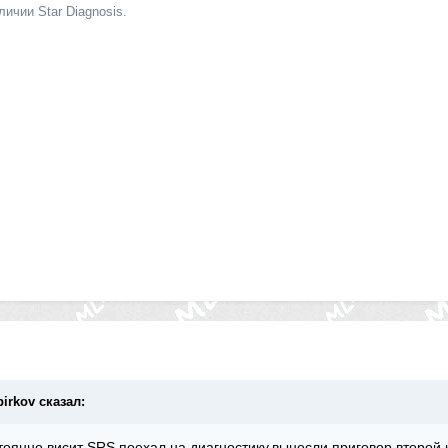
личии Star Diagnosis.
pirkov сказал:
тоянно висит SRS,поехал на диагностику,вынесли приговор,второй 