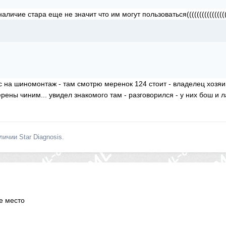
аличие стара еще не значит что им могут пользоваться((((((((((((((((
ис на шиномонтаж - там смотрю меренок 124 стоит - владелец хозяин
рены чиним... увидел знакомого там - разговорился - у них бош и л
личии Star Diagnosis.
е место