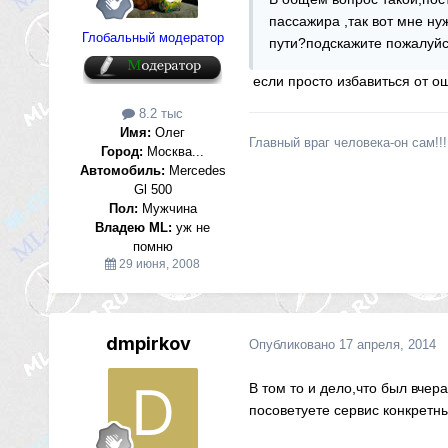
пассажира ,так вот мне ну
Глобальный модератор
пути?подскажите пожалуйс
если просто избавиться от ош
8.2 тыс
Имя:
Олег
Главный враг человека-он сам!!!!
Город:
Москва...
Автомобиль:
Mercedes
Gl 500
Пол:
Мужчина
Владею ML:
уж не
помню
29 июня, 2008
dmpirkov
Опубликовано
17 апреля, 2014
В том то и дело,что был вчер
посоветуете сервис конкрет