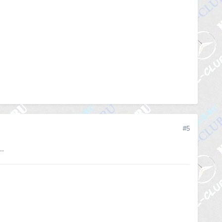
#5
..