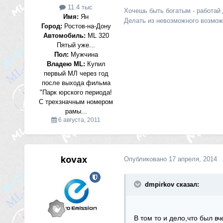
11.4 тыс
Хочешь быть богатым - работай
Имя:
Ян
Делать из невозможного возможн
Город:
Ростов-на-Дону
Автомобиль:
МL 320
Пятый уже...
Пол:
Мужчина
Владею ML:
Купил
первый МЛ через год
после выхода фильма
"Парк юрского периода!
С трехзначным номером
рамы...
6 августа, 2011
kovax
Опубликовано
17 апреля, 2014
dmpirkov сказал:
В том то и дело,что был вч