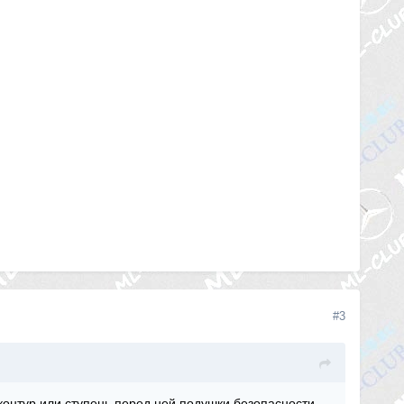
#3
контур или ступень перед ней подушки безопасности