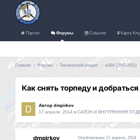
Портал
Форумы
События
Карта Клу
Главная
Форумы
Технический раздел
w164 (2005-2011)
Как снять торпеду и добратьс
Автор
dmpirkov
17 апреля, 2014
в
САЛОН И ВНУТРЕННЯЯ ОТД
dmpirkov
Опубликовано
17 апреля, 2014