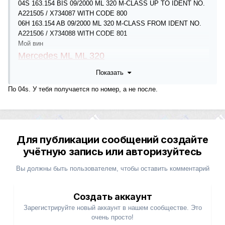
04S 163.154 BIS 09/2000 ML 320 M-CLASS UP TO IDENT NO.
A221505 / X734087 WITH CODE 800
06H 163.154 AB 09/2000 ML 320 M-CLASS FROM IDENT NO.
A221506 / X734088 WITH CODE 801
Мой вин
Mercedes ML ML 320
VIN: WDC1631541A131770
Показать
1999 г
У меня тоже получается что искать запчасти нужно под второй
По 04s. У тебя получается по номер, а не после.
строчке где написано 06Н?
Для публикации сообщений создайте
учётную запись или авторизуйтесь
Вы должны быть пользователем, чтобы оставить комментарий
Создать аккаунт
Зарегистрируйте новый аккаунт в нашем сообществе. Это
очень просто!