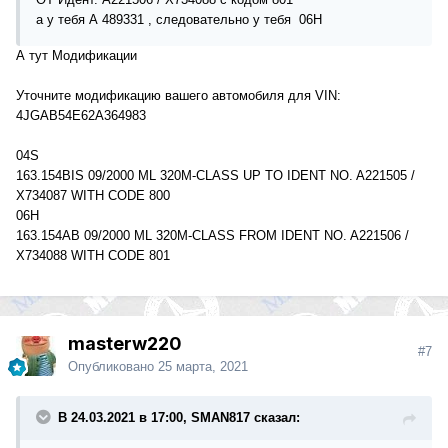
а у тебя А 489331 , следовательно у тебя 06H
А тут Модификации
Уточните модификацию вашего автомобиля для VIN:
4JGAB54E62A364983
04S
163.154BIS 09/2000 ML 320M-CLASS UP TO IDENT NO. A221505 /
X734087 WITH CODE 800
06H
163.154AB 09/2000 ML 320M-CLASS FROM IDENT NO. A221506 /
X734088 WITH CODE 801
masterw220
#7
Опубликовано
25 марта, 2021
В 24.03.2021 в 17:00, SMAN817 сказал: