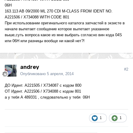
06H
163.113 AB 09/2000 ML 270 CDI M-CLASS FROM IDENT NO.
A221506 / X734088 WITH CODE 801
При использовании оригинального каталога запчастей в экзисте в
начале вылетает сообщение которое вылетает указанное
выше,суть вопроса какое из мне выбрать согласно вин кода 04S
или 06H или разницы вообще ни какой нет?!
andrey
#2
Опубликовано
5 апреля, 2014
ДО Идент. A221505 / X734087 с кодом 800
ОТ Идент. A221506 / X734088 с кодом 801
а у тебя А 489331 , следовательно у тебя 06H
1
1