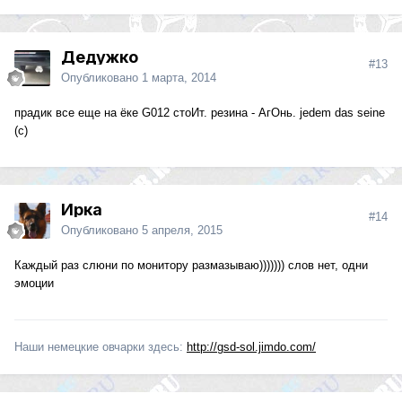
Дедужко
#13
Опубликовано
1 марта, 2014
прадик все еще на ёке G012 стоИт. резина - АгОнь. jedem das seine
(с)
Ирка
#14
Опубликовано
5 апреля, 2015
Каждый раз слюни по монитору размазываю))))))) слов нет, одни
эмоции
Наши немецкие овчарки здесь:
http://gsd-sol.jimdo.com/