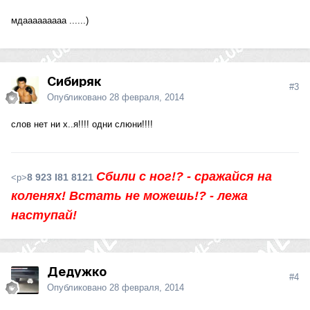
мдааааааааа ......)
Сибиряк
#3
Опубликовано
28 февраля, 2014
слов нет ни х..я!!!! одни слюни!!!!
Сбили с ног!? - сражайся на
8 923 I81 8121
<p>
коленях! Встать не можешь!? - лежа
наступай!
Дедужко
#4
Опубликовано
28 февраля, 2014