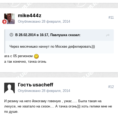
mike444z
#11
Опубликовано
28 февраля, 2014
В 28.02.2014 в 16:17, Павлушка сказал:
Через месячишко начнут по Москве дефелировать)))
ага с 05 регионом
а так конечно, тачка огонь
Гость usacheff
#12
Опубликовано
28 февраля, 2014
И резину на него йокогаму говеную , ужас..... Была такая на
лехусе, не хватало на сезон.... А тачка огонь))) хоть гелики мне не
по душе.