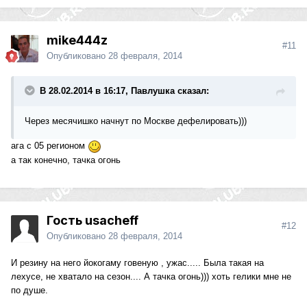
mike444z
#11
Опубликовано
28 февраля, 2014
В 28.02.2014 в 16:17, Павлушка сказал:
Через месячишко начнут по Москве дефелировать)))
ага с 05 регионом
а так конечно, тачка огонь
Гость usacheff
#12
Опубликовано
28 февраля, 2014
И резину на него йокогаму говеную , ужас..... Была такая на
лехусе, не хватало на сезон.... А тачка огонь))) хоть гелики мне не
по душе.