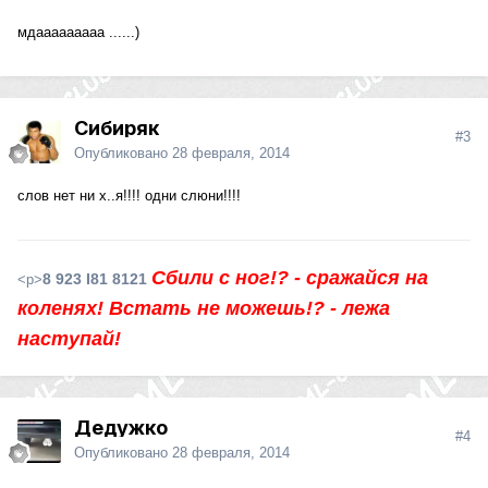
мдааааааааа ......)
Сибиряк
#3
Опубликовано
28 февраля, 2014
слов нет ни х..я!!!! одни слюни!!!!
Сбили с ног!? - сражайся на
8 923 I81 8121
<p>
коленях! Встать не можешь!? - лежа
наступай!
Дедужко
#4
Опубликовано
28 февраля, 2014