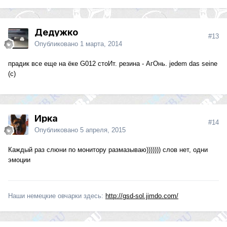
Дедужко
#13
Опубликовано
1 марта, 2014
прадик все еще на ёке G012 стоИт. резина - АгОнь. jedem das seine
(с)
Ирка
#14
Опубликовано
5 апреля, 2015
Каждый раз слюни по монитору размазываю))))))) слов нет, одни
эмоции
Наши немецкие овчарки здесь:
http://gsd-sol.jimdo.com/