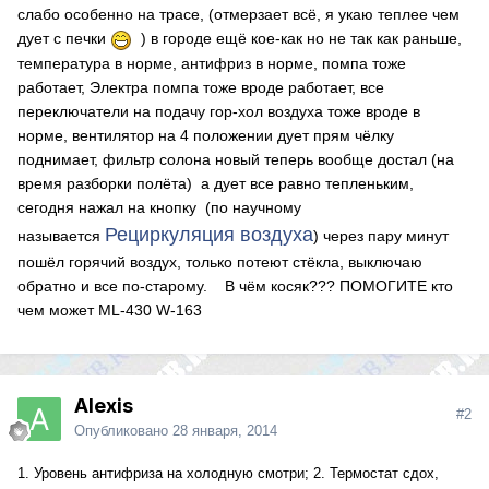
слабо особенно на трасе, (отмерзает всё, я укаю теплее чем
дует с печки
) в городе ещё кое-как но не так как раньше,
температура в норме, антифриз в норме, помпа тоже
работает, Электра помпа тоже вроде работает, все
переключатели на подачу гор-хол воздуха тоже вроде в
норме, вентилятор на 4 положении дует прям чёлку
поднимает, фильтр солона новый теперь вообще достал (на
время разборки полёта) а дует все равно тепленьким,
сегодня нажал на кнопку (по научному
Рециркуляция воздуха
называется
) через пару минут
пошёл горячий воздух, только потеют стёкла, выключаю
обратно и все по-старому. В чём косяк??? ПОМОГИТЕ кто
чем может ML-430 W-163
Alexis
#2
Опубликовано
28 января, 2014
1. Уровень антифриза на холодную смотри; 2. Термостат сдох,