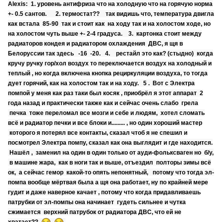
Alexis: 1. уровень антифриза что на холодную что на горячую норма
+- 0.5 сантов. 2. термостат?? так видишь что, температура двигла
как встала 85-90 так и стоит как на ходу так и на холостом ходе, но
на холостом чуть выше +- 2-4 градуса. 3. картонка стоит между
радиаторов кондея и радиатором охлаждения ДВС, я щя в
Белоруссии так здесь -16 -20. 4. рестайл это как? (стыдно) когда
кручу ручку гор/хол воздух то переключается воздух на холодный и
теплый , но когда включена кнопка рециркуляции воздуха, то тогда
дует горячий, как на холостом так и на ходу. 5 . Вот с Электра
помпой у меня как раз таки был косяк , приобрёл я этот аппарат 2
года назад и практически также как и сейчас очень слабо грела
печка тоже переломал все мозги и себе и людям, хотел сломать
всё и радиатор печки и все блоки и......... , но один хороший мастер
которого я потерял все контакты, сказал чтоб я не спешил и
посмотрел Электра помпу, сказал как она выглядит и где находится.
Нашёл , заменил на один в один только от ауди-фольксваген но б/у,
в машине жара, как в ноги так и выше, отъездил полторы зимы всё
ок, а сейчас гемор какой-то опять непонятный, потому что тогда эл-
помпа вообще мёртвая была а щя она работает, ну по крайней мере
гудит и даже наверное качает , потому что когда придавливаешь
патрубки от эл-помпы она начинает гудеть сильнее и чутка
сжимается верхний патрубок от радиатора ДВС, что ей не
хватает??