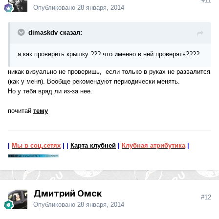
#11
Опубликовано
28 января, 2014
dimaskdv сказал:
а как проверить крышку ??? что именно в ней проверять????
никак визуально не проверишь, если только в руках не развалится
(как у меня). Вообще рекомендуют периодически менять.
Но у тебя вряд ли из-за нее.
почитай
тему
|
Мы в соц.сетях
|
|
Карта клубней
|
Клубная атрибутика
|
Дмитрий Омск
#12
Опубликовано
28 января, 2014