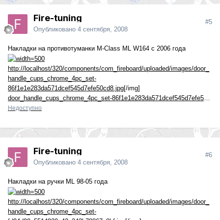
Fire-tuning
#5
Опубликовано
4 сентября, 2008
Накладки на противотуманки M-Class ML W164 с 2006 года
http://localhost/320/components/com_fireboard/uploaded/images/door_
handle_cups_chrome_4pc_set-
86f1e1e283da571dcef545d7efe50cd8.jpg
[/img]
door_handle_cups_chrome_4pc_set-86f1e1e283da571dcef545d7efe50cd8.jpg
Недоступно
Fire-tuning
#6
Опубликовано
4 сентября, 2008
Накладки на ручки ML 98-05 года
http://localhost/320/components/com_fireboard/uploaded/images/door_
handle_cups_chrome_4pc_set-