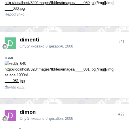
http://localhost/320/images/fbfiles/images/____080.jpg
[/img][/img]
____080.jpg
Недоступно
dimenti
#21
Опубликовано
8 декабря, 2008
и вот
http://localhost/320/images/fbfiles/images/____081.jpg
[/img][/img]
за все 1900р!
____081.jpg
Недоступно
dimon
#22
Опубликовано
8 декабря, 2008