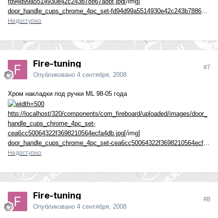
fd94d99a5514930e42c243b78867a8bf.jpg
[/img]
door_handle_cups_chrome_4pc_set-fd94d99a5514930e42c243b78867a8bf.jpg
Недоступно
Fire-tuning
#7
Опубликовано
4 сентября, 2008
Хром накладки под ручки ML 98-05 года
http://localhost/320/components/com_fireboard/uploaded/images/door_
handle_cups_chrome_4pc_set-
cea6cc50064322f3698210564ecfa4db.jpg
[/img]
door_handle_cups_chrome_4pc_set-cea6cc50064322f3698210564ecfa4db.jpg
Недоступно
Fire-tuning
#8
Опубликовано
4 сентября, 2008