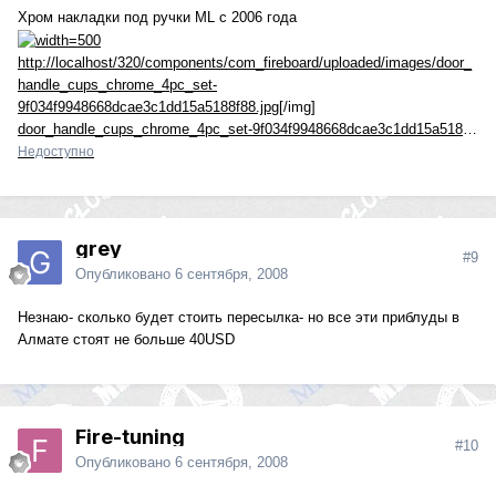
Хром накладки под ручки ML с 2006 года
http://localhost/320/components/com_fireboard/uploaded/images/door_
handle_cups_chrome_4pc_set-
9f034f9948668dcae3c1dd15a5188f88.jpg
[/img]
door_handle_cups_chrome_4pc_set-9f034f9948668dcae3c1dd15a5188f88.jpg
Недоступно
grey
#9
Опубликовано
6 сентября, 2008
Незнаю- сколько будет стоить пересылка- но все эти приблуды в
Алмате стоят не больше 40USD
Fire-tuning
#10
Опубликовано
6 сентября, 2008