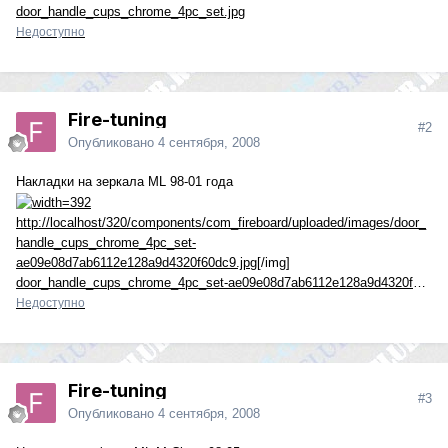
door_handle_cups_chrome_4pc_set.jpg
Недоступно
Fire-tuning
#2
Опубликовано
4 сентября, 2008
Накладки на зеркала ML 98-01 года
http://localhost/320/components/com_fireboard/uploaded/images/door_
handle_cups_chrome_4pc_set-
ae09e08d7ab6112e128a9d4320f60dc9.jpg
[/img]
door_handle_cups_chrome_4pc_set-ae09e08d7ab6112e128a9d4320f60dc9.jpg
Недоступно
Fire-tuning
#3
Опубликовано
4 сентября, 2008