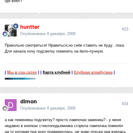
где взял?
huntter
#23
Опубликовано
9 декабря, 2008
Прикольно смотриться! Нравиться,но себе ставить не буду...пока.
Для начала хочу подсветку поменять на бело-лунную.
|
Мы в соц.сетях
|
|
Карта клубней
|
Клубная атрибутика
|
dimon
#24
Опубликовано
9 декабря, 2008
а как поменяеш подсветку? просто лампочки замениш? - у меня
недавно в кнопках стеклоподьемника сгорела лампочка.поменял
на ту которая под руку подвернулась .не знаю откуда она взялась