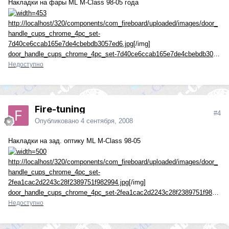
Накладки на фары ML M-Class 98-05 года
http://localhost/320/components/com_fireboard/uploaded/images/door_
handle_cups_chrome_4pc_set-
7d40ce6ccab165e7de4cbebdb3057ed6.jpg
[/img]
door_handle_cups_chrome_4pc_set-7d40ce6ccab165e7de4cbebdb3057ed6.jpg
Недоступно
Fire-tuning
#4
Опубликовано
4 сентября, 2008
Накладки на зад. оптику ML M-Class 98-05
http://localhost/320/components/com_fireboard/uploaded/images/door_
handle_cups_chrome_4pc_set-
2fea1cac2d2243c28f2389751f982994.jpg
[/img]
door_handle_cups_chrome_4pc_set-2fea1cac2d2243c28f2389751f982994.jpg
Недоступно