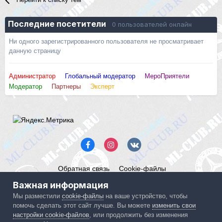
Последние посетители
0 пользователей онлайн
Ни одного зарегистрированного пользователя не просматривает
данную страницу
Администратор
Глобальный модератор
МероПриятели
Модератор
Партнеры
Эксперт
Обратная связь
Cookie-файлы
Mercedes ML-Club.ru
Важная информация
Powered by Invision Community
Мы разместили
cookie-файлы
на ваше устройство, чтобы
помочь сделать этот сайт лучше. Вы можете
изменить свои
IPS spam
blocked by CleanTalk.
настройки cookie-файлов
, или продолжить без изменения