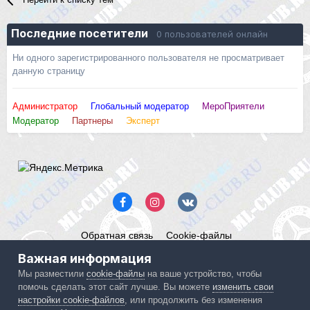
Последние посетители
0 пользователей онлайн
Ни одного зарегистрированного пользователя не просматривает
данную страницу
Администратор
Глобальный модератор
МероПриятели
Модератор
Партнеры
Эксперт
Обратная связь
Cookie-файлы
Mercedes ML-Club.ru
Важная информация
Powered by Invision Community
Мы разместили
cookie-файлы
на ваше устройство, чтобы
помочь сделать этот сайт лучше. Вы можете
изменить свои
IPS spam
blocked by CleanTalk.
настройки cookie-файлов
, или продолжить без изменения