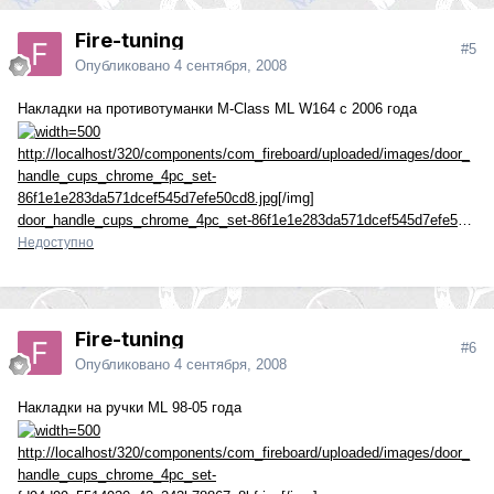
Fire-tuning
#5
Опубликовано
4 сентября, 2008
Накладки на противотуманки M-Class ML W164 с 2006 года
http://localhost/320/components/com_fireboard/uploaded/images/door_
handle_cups_chrome_4pc_set-
86f1e1e283da571dcef545d7efe50cd8.jpg
[/img]
door_handle_cups_chrome_4pc_set-86f1e1e283da571dcef545d7efe50cd8.jpg
Недоступно
Fire-tuning
#6
Опубликовано
4 сентября, 2008
Накладки на ручки ML 98-05 года
http://localhost/320/components/com_fireboard/uploaded/images/door_
handle_cups_chrome_4pc_set-