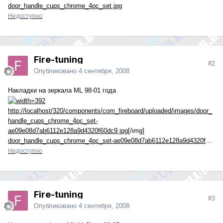
door_handle_cups_chrome_4pc_set.jpg
Недоступно
Fire-tuning
#2
Опубликовано
4 сентября, 2008
Накладки на зеркала ML 98-01 года
http://localhost/320/components/com_fireboard/uploaded/images/door_
handle_cups_chrome_4pc_set-
ae09e08d7ab6112e128a9d4320f60dc9.jpg
[/img]
door_handle_cups_chrome_4pc_set-ae09e08d7ab6112e128a9d4320f60dc9.jpg
Недоступно
Fire-tuning
#3
Опубликовано
4 сентября, 2008