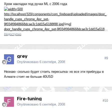
Хром накладки под ручки ML с 2006 года
http://localhost/320/components/com_fireboard/uploaded/images/door_
handle_cups_chrome_4pc_set-
9f034f9948668dcae3c1dd15a5188f88.jpg
[/img]
door_handle_cups_chrome_4pc_set-9f034f9948668dcae3c1dd15a5188f88.jpg
Недоступно
grey
#9
Опубликовано
6 сентября, 2008
Незнаю- сколько будет стоить пересылка- но все эти приблуды в
Алмате стоят не больше 40USD
Fire-tuning
#10
Опубликовано
6 сентября, 2008