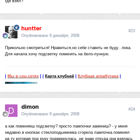
где взял?
huntter
#23
Опубликовано
9 декабря, 2008
Прикольно смотриться! Нравиться,но себе ставить не буду...пока.
Для начала хочу подсветку поменять на бело-лунную.
|
Мы в соц.сетях
|
|
Карта клубней
|
Клубная атрибутика
|
dimon
#24
Опубликовано
9 декабря, 2008
а как поменяеш подсветку? просто лампочки замениш? - у меня
недавно в кнопках стеклоподьемника сгорела лампочка.поменял
на ту которая под руку подвернулась .не знаю откуда она взялась