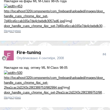
Накладки на фары ML M-Class 98-05 года
http://localhost/320/components/com_fireboard/uploaded/images/door_
handle_cups_chrome_4pc_set-
7d40ce6ccab165e7de4cbebdb3057ed6.jpg
[/img]
door_handle_cups_chrome_4pc_set-7d40ce6ccab165e7de4cbebdb3057ed6.jpg
Недоступно
Fire-tuning
#4
Опубликовано
4 сентября, 2008
Накладки на зад. оптику ML M-Class 98-05
http://localhost/320/components/com_fireboard/uploaded/images/door_
handle_cups_chrome_4pc_set-
2fea1cac2d2243c28f2389751f982994.jpg
[/img]
door_handle_cups_chrome_4pc_set-2fea1cac2d2243c28f2389751f982994.jpg
Недоступно