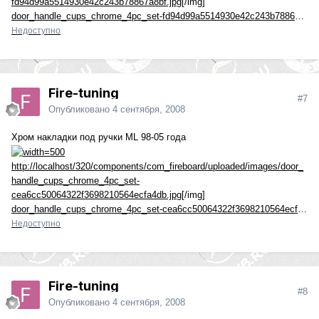
fd94d99a5514930e42c243b78867a8bf.jpg
[/img]
door_handle_cups_chrome_4pc_set-fd94d99a5514930e42c243b78867a8bf.jpg
Недоступно
Fire-tuning
#7
Опубликовано
4 сентября, 2008
Хром накладки под ручки ML 98-05 года
http://localhost/320/components/com_fireboard/uploaded/images/door_
handle_cups_chrome_4pc_set-
cea6cc50064322f3698210564ecfa4db.jpg
[/img]
door_handle_cups_chrome_4pc_set-cea6cc50064322f3698210564ecfa4db.jpg
Недоступно
Fire-tuning
#8
Опубликовано
4 сентября, 2008