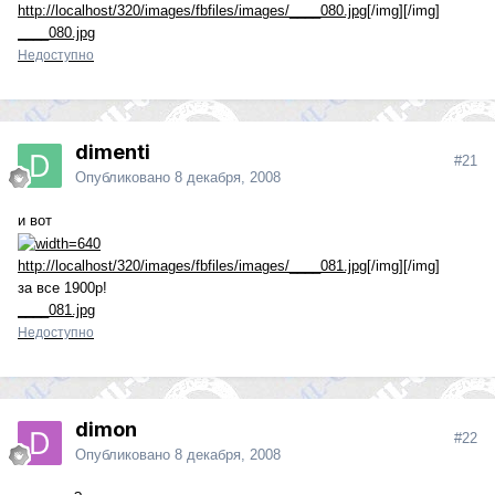
http://localhost/320/images/fbfiles/images/____080.jpg
[/img][/img]
____080.jpg
Недоступно
dimenti
#21
Опубликовано
8 декабря, 2008
и вот
http://localhost/320/images/fbfiles/images/____081.jpg
[/img][/img]
за все 1900р!
____081.jpg
Недоступно
dimon
#22
Опубликовано
8 декабря, 2008