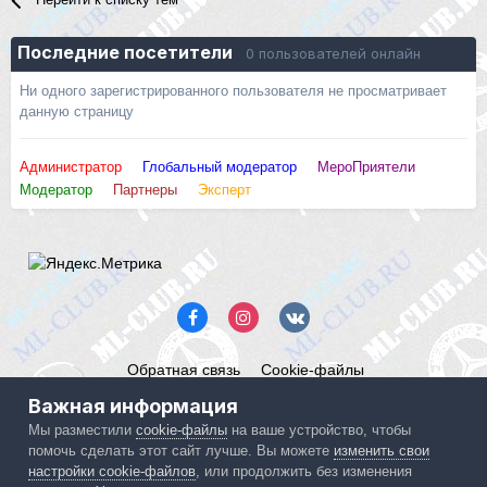
Последние посетители
0 пользователей онлайн
Ни одного зарегистрированного пользователя не просматривает
данную страницу
Администратор
Глобальный модератор
МероПриятели
Модератор
Партнеры
Эксперт
Обратная связь
Cookie-файлы
Mercedes ML-Club.ru
Важная информация
Powered by Invision Community
Мы разместили
cookie-файлы
на ваше устройство, чтобы
помочь сделать этот сайт лучше. Вы можете
изменить свои
IPS spam
blocked by CleanTalk.
настройки cookie-файлов
, или продолжить без изменения