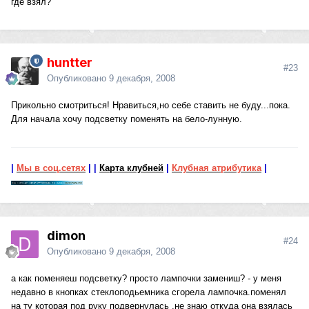
где взял?
huntter
#23
Опубликовано
9 декабря, 2008
Прикольно смотриться! Нравиться,но себе ставить не буду...пока.
Для начала хочу подсветку поменять на бело-лунную.
|
Мы в соц.сетях
|
|
Карта клубней
|
Клубная атрибутика
|
dimon
#24
Опубликовано
9 декабря, 2008
а как поменяеш подсветку? просто лампочки замениш? - у меня
недавно в кнопках стеклоподьемника сгорела лампочка.поменял
на ту которая под руку подвернулась .не знаю откуда она взялась