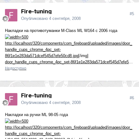
Fire-tuning
#5
Опубликовано
4 сентября, 2008
Накладки на противотуманки M-Class ML W164 с 2006 года
http://localhost/320/components/com_fireboard/uploaded/images/door_
handle_cups_chrome_4pc_set-
86f1e1e283da571dcef545d7efe50cd8.jpg
[/img]
door_handle_cups_chrome_4pc_set-86f1e1e283da571dcef545d7efe50cd8.jpg
Недоступно
Fire-tuning
#6
Опубликовано
4 сентября, 2008
Накладки на ручки ML 98-05 года
http://localhost/320/components/com_fireboard/uploaded/images/door_
handle_cups_chrome_4pc_set-