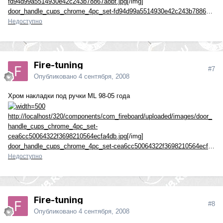
fd94d99a5514930e42c243b78867a8bf.jpg
[/img]
door_handle_cups_chrome_4pc_set-fd94d99a5514930e42c243b78867a8bf.jpg
Недоступно
Fire-tuning
#7
Опубликовано
4 сентября, 2008
Хром накладки под ручки ML 98-05 года
http://localhost/320/components/com_fireboard/uploaded/images/door_
handle_cups_chrome_4pc_set-
cea6cc50064322f3698210564ecfa4db.jpg
[/img]
door_handle_cups_chrome_4pc_set-cea6cc50064322f3698210564ecfa4db.jpg
Недоступно
Fire-tuning
#8
Опубликовано
4 сентября, 2008