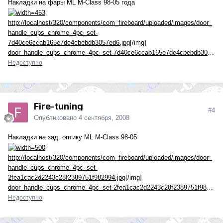
Накладки на фары ML M-Class 98-05 года
http://localhost/320/components/com_fireboard/uploaded/images/door_
handle_cups_chrome_4pc_set-
7d40ce6ccab165e7de4cbebdb3057ed6.jpg
[/img]
door_handle_cups_chrome_4pc_set-7d40ce6ccab165e7de4cbebdb3057ed6.jpg
Недоступно
Fire-tuning
#4
Опубликовано
4 сентября, 2008
Накладки на зад. оптику ML M-Class 98-05
http://localhost/320/components/com_fireboard/uploaded/images/door_
handle_cups_chrome_4pc_set-
2fea1cac2d2243c28f2389751f982994.jpg
[/img]
door_handle_cups_chrome_4pc_set-2fea1cac2d2243c28f2389751f982994.jpg
Недоступно