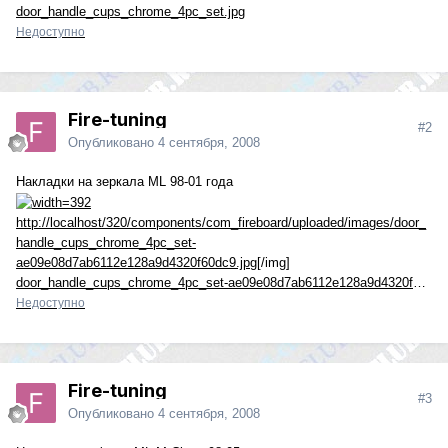
door_handle_cups_chrome_4pc_set.jpg
Недоступно
Fire-tuning
#2
Опубликовано
4 сентября, 2008
Накладки на зеркала ML 98-01 года
http://localhost/320/components/com_fireboard/uploaded/images/door_
handle_cups_chrome_4pc_set-
ae09e08d7ab6112e128a9d4320f60dc9.jpg
[/img]
door_handle_cups_chrome_4pc_set-ae09e08d7ab6112e128a9d4320f60dc9.jpg
Недоступно
Fire-tuning
#3
Опубликовано
4 сентября, 2008