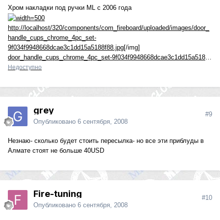
Хром накладки под ручки ML с 2006 года
http://localhost/320/components/com_fireboard/uploaded/images/door_
handle_cups_chrome_4pc_set-
9f034f9948668dcae3c1dd15a5188f88.jpg
[/img]
door_handle_cups_chrome_4pc_set-9f034f9948668dcae3c1dd15a5188f88.jpg
Недоступно
grey
#9
Опубликовано
6 сентября, 2008
Незнаю- сколько будет стоить пересылка- но все эти приблуды в
Алмате стоят не больше 40USD
Fire-tuning
#10
Опубликовано
6 сентября, 2008