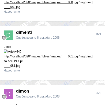
http://localhost/320/images/fbfiles/images/____080.jpg
[/img][/img]
____080.jpg
Недоступно
dimenti
#21
Опубликовано
8 декабря, 2008
и вот
http://localhost/320/images/fbfiles/images/____081.jpg
[/img][/img]
за все 1900р!
____081.jpg
Недоступно
dimon
#22
Опубликовано
8 декабря, 2008