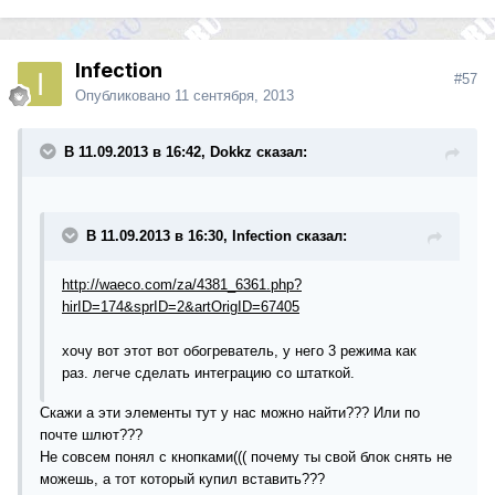
Infection
#57
Опубликовано
11 сентября, 2013
В 11.09.2013 в 16:42, Dokkz сказал:
В 11.09.2013 в 16:30, Infection сказал:
http://waeco.com/za/4381_6361.php?
hirID=174&sprID=2&artOrigID=67405
хочу вот этот вот обогреватель, у него 3 режима как
раз. легче сделать интеграцию со штаткой.
Скажи а эти элементы тут у нас можно найти??? Или по
почте шлют???
Не совсем понял с кнопками((( почему ты свой блок снять не
можешь, а тот который купил вставить???