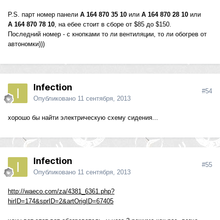
P.S. парт номер панели
A 164 870 35 10
или
A 164 870 28 10
или
A 164 870 78 10
, на ебее стоит в сборе от $85 до $150.
Последний номер - с кнопками то ли вентиляции, то ли обогрев от
автономки)))
Infection
#54
Опубликовано
11 сентября, 2013
хорошо бы найти электрическую схему сидения...
Infection
#55
Опубликовано
11 сентября, 2013
http://waeco.com/za/4381_6361.php?
hirID=174&sprID=2&artOrigID=67405