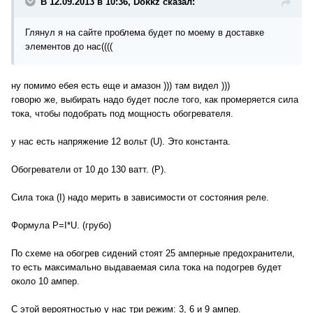
В 12.09.2013 в 10:36, Dokkz сказал:
Глянул я на сайте проблема будет по моему в доставке
элементов до нас((((
ну помимо ебея есть еще и амазон ))) там видел )))
говорю же, выбирать надо будет после того, как промеряется сила
тока, чтобы подобрать под мощность обогревателя.
у нас есть напряжение 12 вольт (
U).
Это константа.
Обогреватели от 10 до 130 ватт. (P).
Сила тока (I) надо мерить в зависимости от состояния реле.
Формула
P=I*U. (грубо)
По схеме на обогрев сидений стоят 25 амперные предохранители,
то есть максимально выдаваемая сила тока на подогрев будет
около 10 ампер.
С этой вероятностью у нас три режим: 3, 6 и 9 ампер.