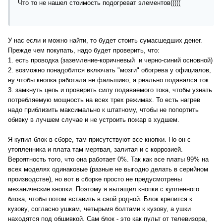
Что то не нашел стоимость подогреват элементов(((((
У нас если и можно найти, то будет стоить сумасшедших денег.
Прежде чем покупать, надо будет проверить, что:
1. есть проводка (заземление-коричневый и черно-синий основной)
2. возможно понадобится включать "мозги" обогрева у официалов,
ну чтобы кнопка работала не фальшиво, а реально подавался ток.
3. замкнуть цепь и проверить силу подаваемого тока, чтобы узнать
потребляемую мощность на всех трех режимах. То есть нагрев
надо приблизить максимально к штатному, чтобы не попортить
обивку в лучшем случае и не устроить пожар в худшем.
Я купил блок в сборе, там присутствуют все кнопки. Но он с
утопленника и плата там мертвая, залитая и с коррозией.
Вероятность того, что она работает 0%. Так как все платы 99% на
всех моделях одинаковые (разные не выгодно делать в серийном
производстве), но вот в сборке просто не предусмотрены
механические кнопки. Поэтому я вытащил кнопки с купленного
блока, чтобы потом вставить в свой родной. Блок крепится к
кузову, согласно ушкам, четырьмя болтами к кузову, а ушки
находятся под обшивкой. Сам блок - это как пульт от телевизора,