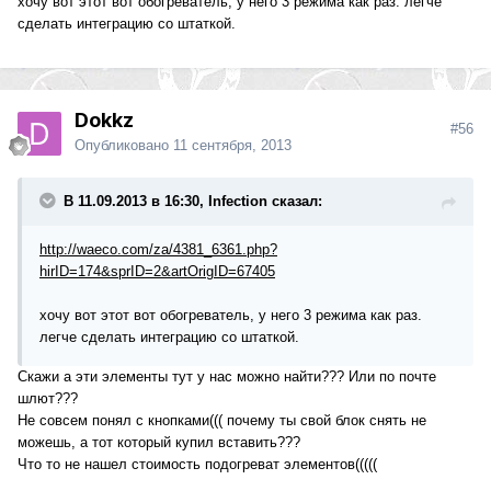
хочу вот этот вот обогреватель, у него 3 режима как раз. легче
сделать интеграцию со штаткой.
Dokkz
#56
Опубликовано
11 сентября, 2013
В 11.09.2013 в 16:30, Infection сказал:
http://waeco.com/za/4381_6361.php?
hirID=174&sprID=2&artOrigID=67405
хочу вот этот вот обогреватель, у него 3 режима как раз.
легче сделать интеграцию со штаткой.
Скажи а эти элементы тут у нас можно найти??? Или по почте
шлют???
Не совсем понял с кнопками((( почему ты свой блок снять не
можешь, а тот который купил вставить???
Что то не нашел стоимость подогреват элементов(((((