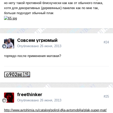
но нету такой противной блискучески как как от обычного плака,
хотя для декоративных (деревянных) панелек как по мне так,
больше подходит обычный плак
Совсем угрюмый
#24
Опубликовано
26 июня, 2013
торпедо после применения матовая?
freethinker
#25
Опубликовано
26 июня, 2013
http://www.avtohimia.ru/catalog/polirol-dlja-avtomobilja/plak-super-mat/