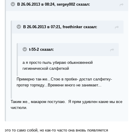
В 26.06.2013 в 08:24, sergey002 сказал:
В 26.06.2013 в 07:21, freethinker сказал:
t-55-2 сказал:
а я просто пыль убираю обыкновенной
гигиенической салфеткой
Примерно так-же...Стою в пробке- достал салфетку-
протер торпеду...Времени много не занимает...
Таким же., макаром поступаю. Я прям удивлен какие мы все
чистюли.
это то само собой, но как-то часто она вновь появляется