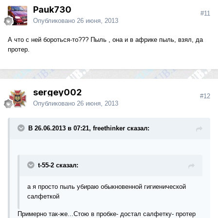
Pauk730
#11
Опубликовано
26 июня, 2013
А что с ней бороться-то??? Пыль , она и в африке пыль, взял, да
протер.
sergey002
#12
Опубликовано
26 июня, 2013
В 26.06.2013 в 07:21, freethinker сказал:
t-55-2 сказал:
а я просто пыль убираю обыкновенной гигиенической
салфеткой
Примерно так-же...Стою в пробке- достал салфетку- протер