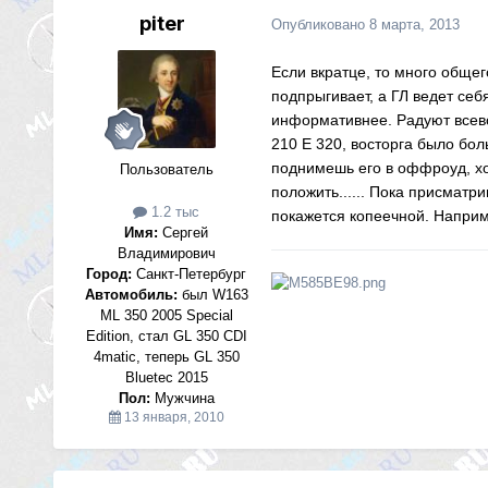
piter
Опубликовано
8 марта, 2013
Если вкратце, то много общег
подпрыгивает, а ГЛ ведет себ
информативнее. Радуют всево
210 Е 320, восторга было боль
поднимешь его в оффроуд, хо
Пользователь
положить...... Пока присматр
1.2 тыс
покажется копеечной. Например
Имя:
Сергей
Владимирович
Город:
Санкт-Петербург
Автомобиль:
был W163
ML 350 2005 Special
Edition, стал GL 350 CDI
4matic, теперь GL 350
Bluetec 2015
Пол:
Мужчина
13 января, 2010