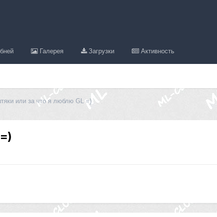
бней
Галерея
Загрузки
Активность
тяки или за что я люблю GL =)
=)