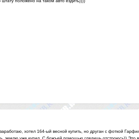
 штату положено на таком авто ездить))))
аработаю, хотел 164-ый весной купить, но друган с фоткой Гарфилда
ть, землю уже купил. С божъей помощью глядишь отстроюсь)) Это в