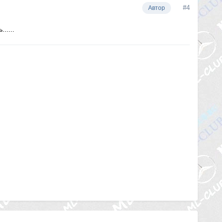
#4
Автор
.....