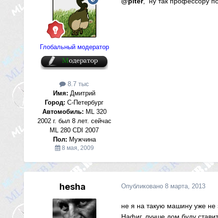
@piter
, ну так профессору по
Глобальный модератор
8.7 тыс
Имя:
Дмитрий
Город:
С-Петербург
Автомобиль:
ML 320
2002 г. был 8 лет. сейчас
ML 280 CDI 2007
Пол:
Мужчина
8 мая, 2009
hesha
Опубликовано
8 марта, 2013
не я на такую машину уже не з
Нафиг, лучше дом буду стави