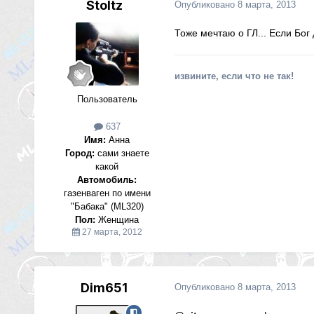
Stoltz
Опубликовано
8 марта, 2013
Тоже мечтаю о ГЛ... Если Бог 
извините, если что не так!
Пользователь
637
Имя:
Анна
Город:
cами знаете
какой
Автомобиль:
газенваген по имени
"Бабака" (ML320)
Пол:
Женщина
27 марта, 2012
Dim651
Опубликовано
8 марта, 2013