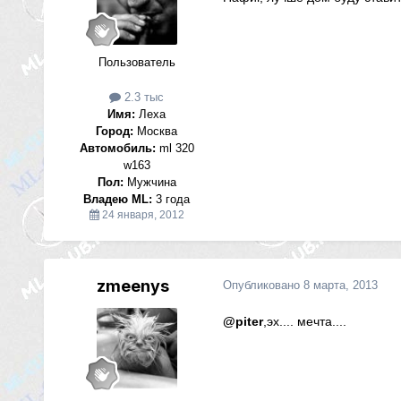
Пользователь
2.3 тыс
Имя:
Леха
Город:
Москва
Автомобиль:
ml 320
w163
Пол:
Мужчина
Владею ML:
3 года
24 января, 2012
zmeenys
Опубликовано
8 марта, 2013
@piter
,эх.... мечта....