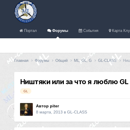
Портал
Форумы
События
Карта Клу
Главная
Форумы
Общий
ML, GL, G
GL-CLASS
Ниш
Ништяки или за что я люблю GL 
GL
Автор
piter
8 марта, 2013
в
GL-CLASS