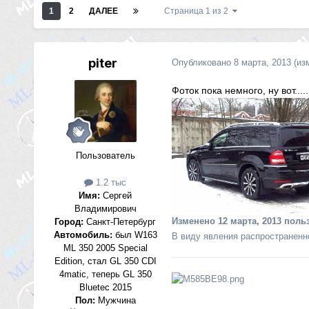
1
2
ДАЛЕЕ
Страница 1 из 2
piter
Опубликовано
8 марта, 2013
(из
Фоток пока немного, ну вот.....
Пользователь
1.2 тыс
Имя:
Сергей
Владимирович
Изменено
12 марта, 2013
польз
Город:
Санкт-Петербург
Автомобиль:
был W163
В виду явления распространенно
ML 350 2005 Special
Edition, стал GL 350 CDI
4matic, теперь GL 350
Bluetec 2015
Пол:
Мужчина