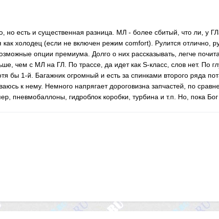
о, но есть и существенная разница. МЛ - более сбитый, что ли, у Г
я как холодец (если не включен режим comfort). Рулится отлично, р
зможные опции премиума. Долго о них рассказывать, легче почитат
ше, чем с МЛ на ГЛ. По трассе, да идет как S-класс, слов нет. По 
тя бы 1-й. Багажник огромный и есть за спинками второго ряда по
иваюсь к нему. Немного напрягает дороговизна запчастей, по срав
, пневмобаллоны, гидроблок коробки, турбина и т.п. Но, пока Бог м