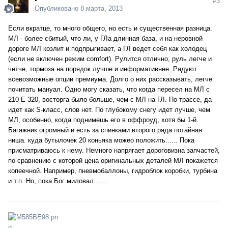
#3
Опубликовано
8 марта, 2013
Если вкратце, то много общего, но есть и существенная разница.
МЛ - более сбитый, что ли, у ГЛа длинная база, и на неровной
дороге МЛ козлит и подпрыгивает, а ГЛ ведет себя как холодец
(если не включен режим comfort). Рулится отлично, руль легче и
четче, тормоза на порядок лучше и информативнее. Радуют
всевозможные опции премиума. Долго о них рассказывать, легче
почитать мануал. Одно могу сказать, что когда пересел на МЛ с
210 Е 320, восторга было больше, чем с МЛ на ГЛ. По трассе, да
идет как S-класс, слов нет. По глубокому снегу идет лучше, чем
МЛ, особенно, когда поднимешь его в оффроуд, хотя бы 1-й.
Багажник огромный и есть за спинками второго ряда потайная
ниша. куда бутылочек 20 коньяка можео положить...... Пока
присматриваюсь к нему. Немного напрягает дороговизна запчастей,
по сравнению с которой цена оригинальных деталей МЛ покажется
копеечной. Например, пневмобаллоны, гидроблок коробки, турбина
и т.п. Но, пока Бог миловал.......