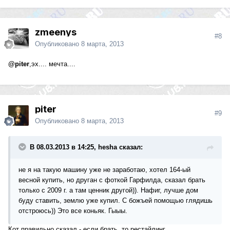
zmeenys
#8
Опубликовано
8 марта, 2013
@piter
,эх.... мечта....
piter
#9
Опубликовано
8 марта, 2013
В 08.03.2013 в 14:25, hesha сказал:
не я на такую машину уже не заработаю, хотел 164-ый
весной купить, но друган с фоткой Гарфилда, сказал брать
только с 2009 г. а там ценник другой)). Нафиг, лучше дом
буду ставить, землю уже купил. С божъей помощью глядишь
отстроюсь)) Это все коньяк. Гыыы.
Кот правильно сказал - если брать, то рестайлинг......