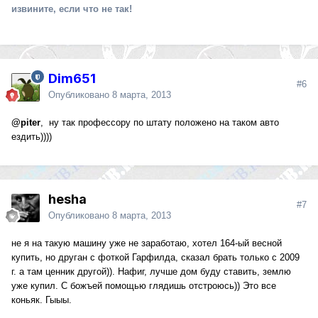
извините, если что не так!
Dim651
#6
Опубликовано
8 марта, 2013
@piter
, ну так профессору по штату положено на таком авто
ездить))))
hesha
#7
Опубликовано
8 марта, 2013
не я на такую машину уже не заработаю, хотел 164-ый весной
купить, но друган с фоткой Гарфилда, сказал брать только с 2009
г. а там ценник другой)). Нафиг, лучше дом буду ставить, землю
уже купил. С божъей помощью глядишь отстроюсь)) Это все
коньяк. Гыыы.