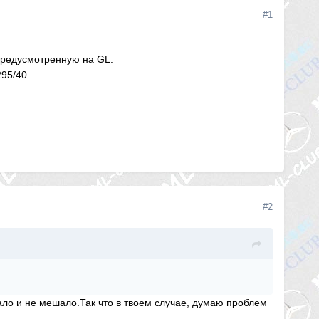
#1
предусмотренную на GL.
295/40
#2
ркало и не мешало.Так что в твоем случае, думаю проблем