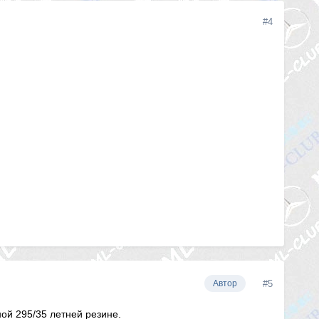
#4
#5
Автор
ой 295/35 летней резине.