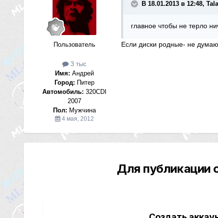
В 18.01.2013 в 12:48, Ta
главное чтобы не терло ни
Если диски родные- не думаю,
Пользователь
3 тыс
Имя:
Андрей
Город:
Питер
Автомобиль:
320CDI
2007
Пол:
Мужчина
4 мая, 2012
Для публикации 
Создать аккау