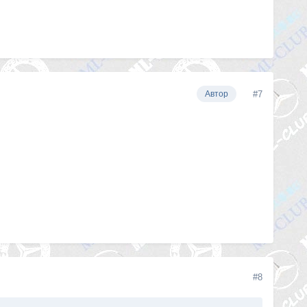
#7
Автор
#8