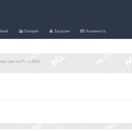
бней
Галерея
Загрузки
Активность
мер шин на ML63 AMG