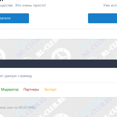
ществе. Это очень просто!
Уже ест
вателя
ает данную страницу
Модератор
Партнеры
Эксперт
мер шин на ML63 AMG