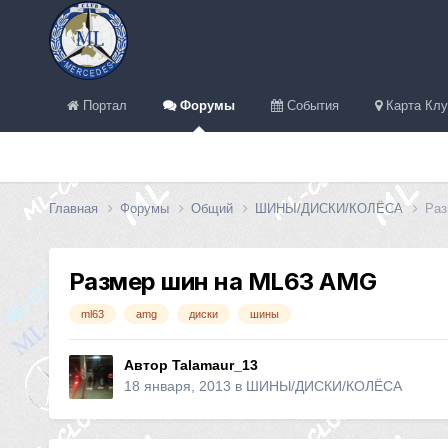
Портал
Форумы
События
Карта Клу
Главная
Форумы
Общий
ШИНЫ/ДИСКИ/КОЛЁСА
Раз
Размер шин на ML63 AMG
ml63
amg
диски
шины
Автор
Talamaur_13
18 января, 2013
в
ШИНЫ/ДИСКИ/КОЛЁСА