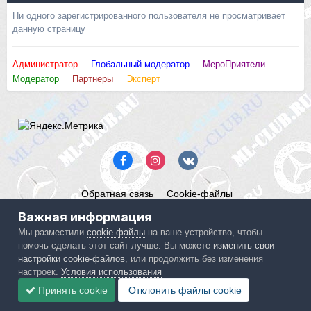
Ни одного зарегистрированного пользователя не просматривает
данную страницу
Администратор
Глобальный модератор
МероПриятели
Модератор
Партнеры
Эксперт
Обратная связь
Cookie-файлы
Mercedes ML-Club.ru
Важная информация
Powered by Invision Community
Мы разместили
cookie-файлы
на ваше устройство, чтобы
помочь сделать этот сайт лучше. Вы можете
изменить свои
IPS spam
blocked by CleanTalk.
настройки cookie-файлов
, или продолжить без изменения
настроек.
Условия использования
Принять cookie
Отклонить файлы сookie