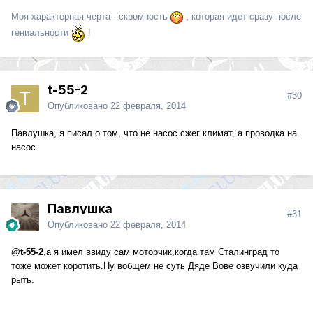
Моя характерная черта - скромность
, которая идет сразу после
гениальности
!
t-55-2
#30
Опубликовано
22 февраля, 2014
Павлушка, я писал о том, что не насос сжег климат, а проводка на
насос.
Павлушка
#31
Опубликовано
22 февраля, 2014
@t-55-2
,а я имел ввиду сам моторчик,когда там Сталинград то
тоже может коротить.Ну вобщем не суть Дяде Вове озвучили куда
рыть.