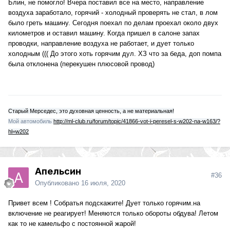
Блин, не помогло! Вчера поставил все на место, направление
воздуха заработало, горячий - холодный проверять не стал, в лом
было греть машину. Сегодня поехал по делам проехал около двух
километров и оставил машину. Когда пришел в салоне запах
проводки, направление воздуха не работает, и дует только
холодным ((( До этого хоть горячим дул. ХЗ что за беда, доп помпа
была отклонена (перекушен плюсовой провод)
Старый Мерседес, это духовная ценность, а не материальная!
Мой автомобиль
http://ml-club.ru/forum/topic/41866-vot-i-peresel-s-w202-na-w163/?
hl=w202
Апельсин
#36
Опубликовано
16 июля, 2020
Привет всем ! Собратья подскажите! Дует только горячим.на
включение не реагирует! Меняются только обороты обдува! Летом
как то не камельфо с постоянной жарой!