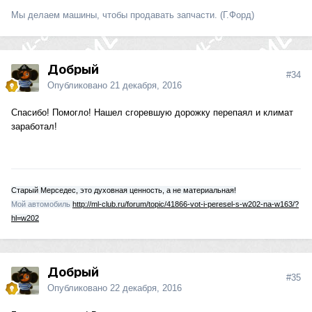
Мы делаем машины, чтобы продавать запчасти. (Г.Форд)
Добрый
#34
Опубликовано
21 декабря, 2016
Спасибо! Помогло! Нашел сгоревшую дорожку перепаял и климат
заработал!
Старый Мерседес, это духовная ценность, а не материальная!
Мой автомобиль
http://ml-club.ru/forum/topic/41866-vot-i-peresel-s-w202-na-w163/?
hl=w202
Добрый
#35
Опубликовано
22 декабря, 2016