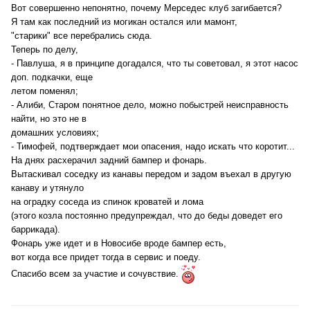
Вот совершенно непонятно, почему Мерседес клуб загибается?
Я там как последний из могикан остался или мамонт,
"старики" все перебрались сюда.
Теперь по делу,
- Павлуша, я в принципе догадался, что ты советовал, я этот насос
доп. подкачки, еще
летом поменял;
- Алиби, Старом понятное дело, можно побыстрей неисправность
найти, но это не в
домашних условиях;
- Тимофей, подтверждает мои опасения, надо искать что коротит...
На днях расхерачил задний бампер и фонарь.
Вытаскивал соседку из канавы передом и задом въехал в другую
канаву и утянуло
на оградку соседа из спинок кроватей и лома
(этого козла постоянно предупреждал, что до беды доведет его
баррикада).
Фонарь уже идет и в Новосибе вроде бампер есть,
вот когда все придет тогда в сервис и поеду.
Спасибо всем за участие и сочувствие.