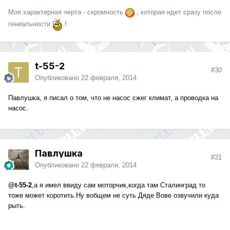
Моя характерная черта - скромность
, которая идет сразу после
гениальности
!
t-55-2
#30
Опубликовано
22 февраля, 2014
Павлушка, я писал о том, что не насос сжег климат, а проводка на
насос.
Павлушка
#31
Опубликовано
22 февраля, 2014
@t-55-2
,а я имел ввиду сам моторчик,когда там Сталинград то
тоже может коротить.Ну вобщем не суть Дяде Вове озвучили куда
рыть.