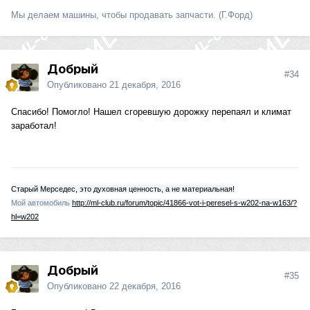
Мы делаем машины, чтобы продавать запчасти. (Г.Форд)
Добрый
#34
Опубликовано
21 декабря, 2016
Спасибо! Помогло! Нашел сгоревшую дорожку перепаял и климат
заработал!
Старый Мерседес, это духовная ценность, а не материальная!
Мой автомобиль
http://ml-club.ru/forum/topic/41866-vot-i-peresel-s-w202-na-w163/?
hl=w202
Добрый
#35
Опубликовано
22 декабря, 2016