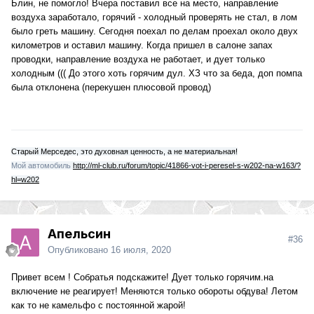
Блин, не помогло! Вчера поставил все на место, направление
воздуха заработало, горячий - холодный проверять не стал, в лом
было греть машину. Сегодня поехал по делам проехал около двух
километров и оставил машину. Когда пришел в салоне запах
проводки, направление воздуха не работает, и дует только
холодным ((( До этого хоть горячим дул. ХЗ что за беда, доп помпа
была отклонена (перекушен плюсовой провод)
Старый Мерседес, это духовная ценность, а не материальная!
Мой автомобиль
http://ml-club.ru/forum/topic/41866-vot-i-peresel-s-w202-na-w163/?
hl=w202
Апельсин
#36
Опубликовано
16 июля, 2020
Привет всем ! Собратья подскажите! Дует только горячим.на
включение не реагирует! Меняются только обороты обдува! Летом
как то не камельфо с постоянной жарой!