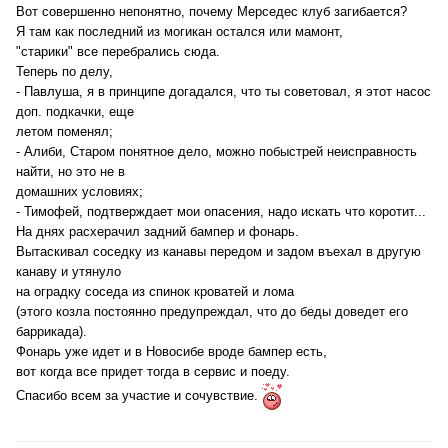
Вот совершенно непонятно, почему Мерседес клуб загибается?
Я там как последний из могикан остался или мамонт,
"старики" все перебрались сюда.
Теперь по делу,
- Павлуша, я в принципе догадался, что ты советовал, я этот насос
доп. подкачки, еще
летом поменял;
- Алиби, Старом понятное дело, можно побыстрей неисправность
найти, но это не в
домашних условиях;
- Тимофей, подтверждает мои опасения, надо искать что коротит...
На днях расхерачил задний бампер и фонарь.
Вытаскивал соседку из канавы передом и задом въехал в другую
канаву и утянуло
на оградку соседа из спинок кроватей и лома
(этого козла постоянно предупреждал, что до беды доведет его
баррикада).
Фонарь уже идет и в Новосибе вроде бампер есть,
вот когда все придет тогда в сервис и поеду.
Спасибо всем за участие и сочувствие.