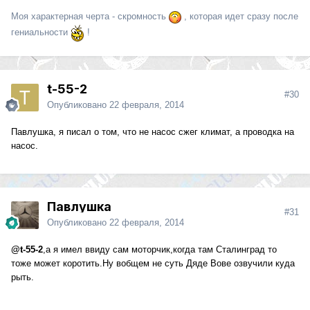
Моя характерная черта - скромность
, которая идет сразу после
гениальности
!
t-55-2
#30
Опубликовано
22 февраля, 2014
Павлушка, я писал о том, что не насос сжег климат, а проводка на
насос.
Павлушка
#31
Опубликовано
22 февраля, 2014
@t-55-2
,а я имел ввиду сам моторчик,когда там Сталинград то
тоже может коротить.Ну вобщем не суть Дяде Вове озвучили куда
рыть.