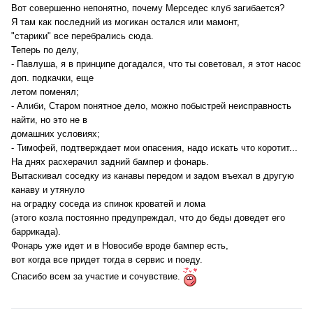
Вот совершенно непонятно, почему Мерседес клуб загибается?
Я там как последний из могикан остался или мамонт,
"старики" все перебрались сюда.
Теперь по делу,
- Павлуша, я в принципе догадался, что ты советовал, я этот насос
доп. подкачки, еще
летом поменял;
- Алиби, Старом понятное дело, можно побыстрей неисправность
найти, но это не в
домашних условиях;
- Тимофей, подтверждает мои опасения, надо искать что коротит...
На днях расхерачил задний бампер и фонарь.
Вытаскивал соседку из канавы передом и задом въехал в другую
канаву и утянуло
на оградку соседа из спинок кроватей и лома
(этого козла постоянно предупреждал, что до беды доведет его
баррикада).
Фонарь уже идет и в Новосибе вроде бампер есть,
вот когда все придет тогда в сервис и поеду.
Спасибо всем за участие и сочувствие.