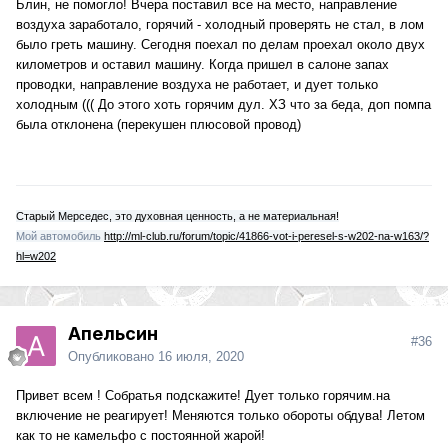
Блин, не помогло! Вчера поставил все на место, направление
воздуха заработало, горячий - холодный проверять не стал, в лом
было греть машину. Сегодня поехал по делам проехал около двух
километров и оставил машину. Когда пришел в салоне запах
проводки, направление воздуха не работает, и дует только
холодным ((( До этого хоть горячим дул. ХЗ что за беда, доп помпа
была отклонена (перекушен плюсовой провод)
Старый Мерседес, это духовная ценность, а не материальная!
Мой автомобиль
http://ml-club.ru/forum/topic/41866-vot-i-peresel-s-w202-na-w163/?
hl=w202
Апельсин
#36
Опубликовано
16 июля, 2020
Привет всем ! Собратья подскажите! Дует только горячим.на
включение не реагирует! Меняются только обороты обдува! Летом
как то не камельфо с постоянной жарой!