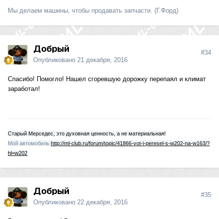
Мы делаем машины, чтобы продавать запчасти. (Г.Форд)
Добрый
#34
Опубликовано
21 декабря, 2016
Спасибо! Помогло! Нашел сгоревшую дорожку перепаял и климат
заработал!
Старый Мерседес, это духовная ценность, а не материальная!
Мой автомобиль
http://ml-club.ru/forum/topic/41866-vot-i-peresel-s-w202-na-w163/?
hl=w202
Добрый
#35
Опубликовано
22 декабря, 2016