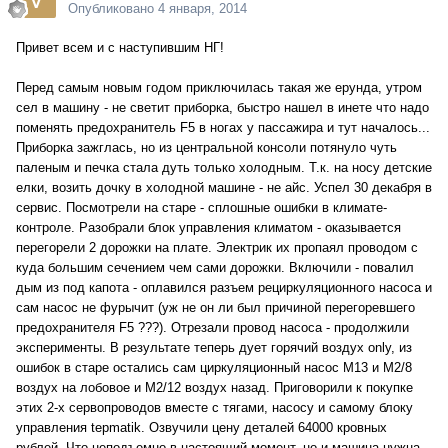
Опубликовано
4 января, 2014
Привет всем и с наступившим НГ!
Перед самым новым годом приключилась такая же ерунда, утром
сел в машину - не светит приборка, быстро нашел в инете что надо
поменять предохранитель F5 в ногах у пассажира и тут началось...
Приборка зажглась, но из центральной консоли потянуло чуть
паленым и печка стала дуть только холодным. Т.к. на носу детские
елки, возить дочку в холодной машине - не айс. Успел 30 декабря в
сервис. Посмотрели на старе - сплошные ошибки в климате-
контроле. Разобрали блок управления климатом - оказывается
перегорели 2 дорожки на плате. Электрик их пропаял проводом с
куда большим сечением чем сами дорожки. Включили - повалил
дым из под капота - оплавился разъем рециркуляционного насоса и
сам насос не фурычит (уж не он ли был причиной перегоревшего
предохранителя F5 ???). Отрезали провод насоса - продолжили
эксперименты. В результате теперь дует горячий воздух only, из
ошибок в старе остались сам циркуляционный насос М13 и М2/8
воздух на лобовое и М2/12 воздух назад. Приговорили к покупке
этих 2-х сервопроводов вместе с тягами, насосу и самому блоку
управления tepmatik. Озвучили цену деталей 64000 кровных
рублей. Что неподъемно в настоящий момент, но и машина нужна