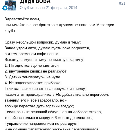
Дядя ВОВА
#21
Опубликовано
21 февраля, 2014
Здравствуйте всем,
принимайте в свое братство с дружественного вам Мерседес
клуба.
Сразу небольшой вопросик, думаю в тему:
Завел утром авто, думаю пусть пока погреется,
а я тем временем кофе попью.
Выхожу, сажусь и вижу неприятную картину:
1. Ни одно кольцо не светится
2. внутренние кнопки не реагируют
3. Датчик температуры на нуле
4. Не подсвечивается приборка.
Почитал всякие советы на форумах и книжку,
нашел этот предохранитель F5, действительно перегорел,
заменил его и все заработало, но -
вообще перестал дуть горячий воздух;
- если раньше основной обдув шел на лобовое стекло,
то сейчас только в морду и боковые дефлекторы;
- управление направлением не реагирует
и не слышно характерного жужжания сервоприводов,