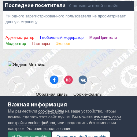
Последние посетители
0 пользователей онлайн
Ни одного зарегистрированного пользователя не просматривает
данную страницу
Администратор
Глобальный модератор
МероПриятели
Модератор
Партнеры
Эксперт
Обратная связь
Cookie-файлы
Mercedes ML-Club.ru
Важная информация
Powered by Invision Community
Мы разместили
cookie-файлы
на ваше устройство, чтобы
помочь сделать этот сайт лучше. Вы можете
изменить свои
IPS spam
blocked by CleanTalk.
настройки cookie-файлов
, или продолжить без изменения
настроек.
Условия использования
Принять cookie
Отклонить файлы сookie