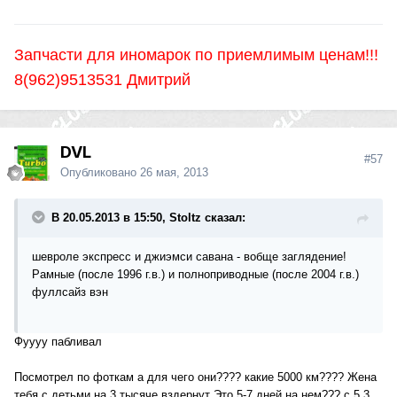
Запчасти для иномарок по приемлимым ценам!!!
8(962)9513531 Дмитрий
DVL
#57
Опубликовано
26 мая, 2013
В 20.05.2013 в 15:50, Stoltz сказал:
шевроле экспресс и джиэмси савана - вобще заглядение!
Рамные (после 1996 г.в.) и полноприводные (после 2004 г.в.)
фуллсайз вэн
Фуууу пабливал
Посмотрел по фоткам а для чего они???? какие 5000 км???? Жена
тебя с детьми на 3 тысяче вздернут Это 5-7 дней на нем??? с 5.3