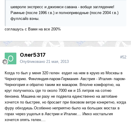
шевроле экспресс и джиэмси савана - вобще заглядение!
Рамные (после 1996 г.в.) и полноприводные (после 2004 г.в.)
фуллсайз вэны.
соглашусь с Вами на все 200%
Олег5317
#52
Опубликовано
21 мая, 2013
Когда то был у меня 320 гелен ездил на нем в круиз из Москвы в
Черногорию. Финляндия-паром-Германия- Австрия - Италия- паром-
Черногория и обратно таким же макаром. Вполне комфортно, на
круг получилось где то около 7000 км и 15 литров на сотню
бензина. Машина ни разу не подвела единственно на автобане
хочется по быстрее, но бросает при боковом ветре конкретно, когда
фуру обходишь.Особенно неприятно было на больших мостах в
горах через ущелья в Австрии и Италии.... Имхо ностальгия
хочется опять гелен....