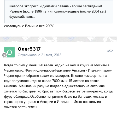
шевроле экспресс и джиэмси савана - вобще заглядение!
Рамные (после 1996 г.в.) и полноприводные (после 2004 г.в.)
фуллсайз вэны.
соглашусь с Вами на все 200%
Олег5317
#52
Опубликовано
21 мая, 2013
Когда то был у меня 320 гелен ездил на нем в круиз из Москвы в
Черногорию. Финляндия-паром-Германия- Австрия - Италия- паром-
Черногория и обратно таким же макаром. Вполне комфортно, на
круг получилось где то около 7000 км и 15 литров на сотню
бензина. Машина ни разу не подвела единственно на автобане
хочется по быстрее, но бросает при боковом ветре конкретно, когда
фуру обходишь.Особенно неприятно было на больших мостах в
горах через ущелья в Австрии и Италии.... Имхо ностальгия
хочется опять гелен....