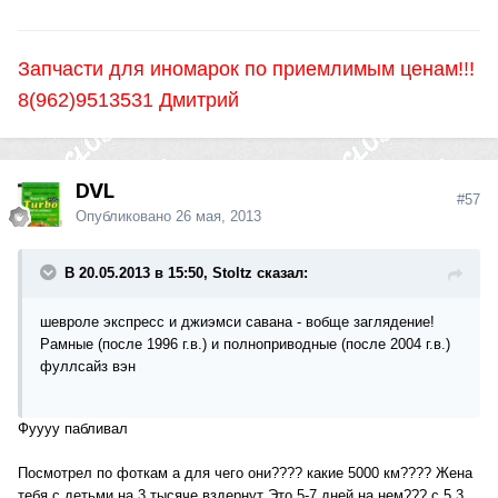
Запчасти для иномарок по приемлимым ценам!!!
8(962)9513531 Дмитрий
DVL
#57
Опубликовано
26 мая, 2013
В 20.05.2013 в 15:50, Stoltz сказал:
шевроле экспресс и джиэмси савана - вобще заглядение!
Рамные (после 1996 г.в.) и полноприводные (после 2004 г.в.)
фуллсайз вэн
Фуууу пабливал
Посмотрел по фоткам а для чего они???? какие 5000 км???? Жена
тебя с детьми на 3 тысяче вздернут Это 5-7 дней на нем??? с 5.3