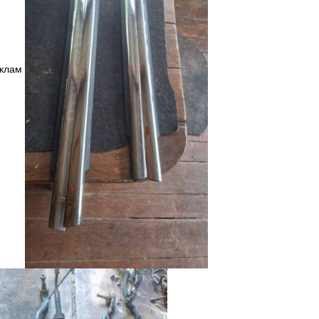
ёклам