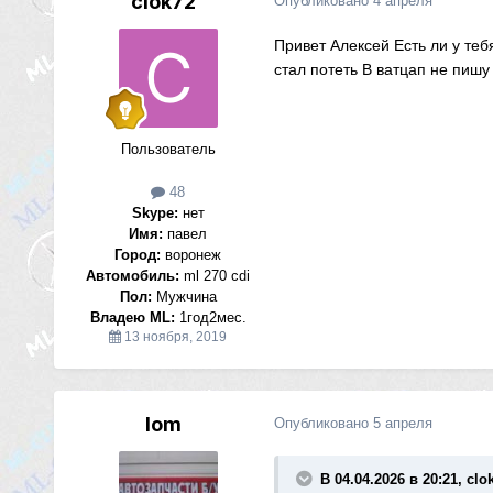
clok72
Опубликовано
4 апреля
Привет Алексей Есть ли у теб
стал потеть В ватцап не пишу
Пользователь
48
Skype:
нет
Имя:
павел
Город:
воронеж
Автомобиль:
ml 270 cdi
Пол:
Мужчина
Владею ML:
1год2мес.
13 ноября, 2019
lom
Опубликовано
5 апреля
В 04.04.2026 в 20:21, clo