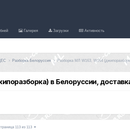
бней
Галерея
Загрузки
Активность
ДЕС
Разборка Белоруссия
Разборка МЛ W163, W164 (джипоразборка
ипоразборка) в Белоруссии, доставк
траница 113 из 113