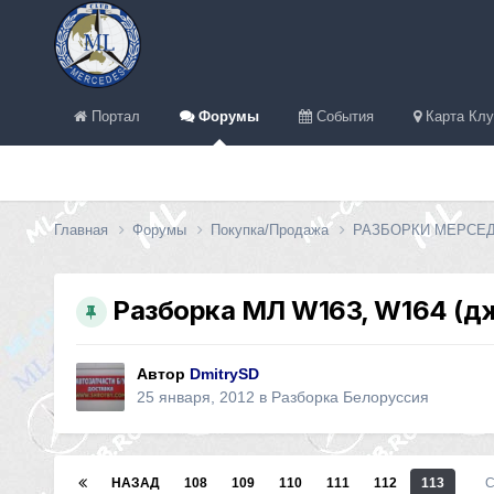
Портал
Форумы
События
Карта Клу
Главная
Форумы
Покупка/Продажа
РАЗБОРКИ МЕРСЕ
Разборка МЛ W163, W164 (дж
Автор
DmitrySD
25 января, 2012
в
Разборка Белоруссия
НАЗАД
108
109
110
111
112
113
С