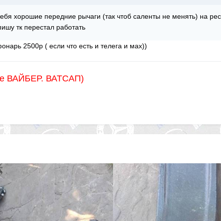
тебя хорошие передние рычаги (так чтоб саленты не менять) на ре
 пишу тк перестал работать
онарь 2500р ( если что есть и телега и мах))
же ВАЙБЕР. ВАТСАП)