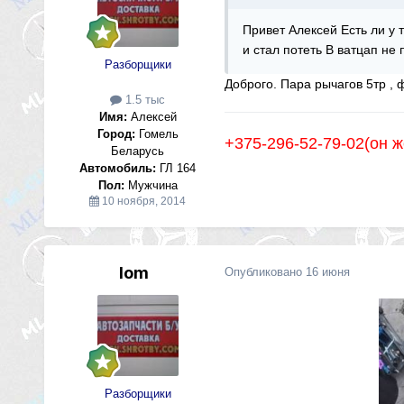
Привет Алексей Есть ли у 
и стал потеть В ватцап не
Разборщики
Доброго. Пара рычагов 5тр , ф
1.5 тыс
Имя:
Алексей
Город:
Гомель
+375-296-52-79-02(он 
Беларусь
Автомобиль:
ГЛ 164
Пол:
Мужчина
10 ноября, 2014
lom
Опубликовано
16 июня
Разборщики