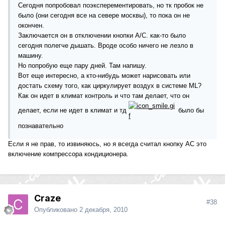
Сегодня попробовал поэксперементировать, но тк пробок не
было (они сегодня все на севере москвы), то пока он не
окончен.
Заключается он в отключении кнопки A/C. как-то было
сегодня полегче дышать. Вроде особо ничего не лезло в
машину.
Но попробую еще пару дней. Там напишу.
Вот еще интересно, а кто-нибудь может нарисовать или
достать схему того, как циркулирует воздух в системе ML?
Как он идет в климат контроль и что там делает, что он
делает, если не идет в климат и тд
было бы
познавательно
Если я не прав, то извиняюсь, но я всегда считал кнопку АС это
включение компрессора кондиционера.
Craze
#38
Опубликовано
2 декабря, 2010