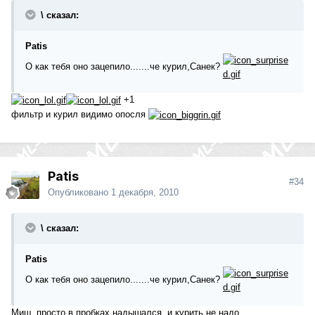
\ сказал:
Patis
О как тебя оно зацепило.......че курил,Санек?
+1
фильтр и курил видимо опосля
Patis
#34
Опубликовано
1 декабря, 2010
\ сказал:
Patis
О как тебя оно зацепило.......че курил,Санек?
Миш, просто в пробках надышался, и курить не надо