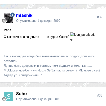
mjasnik
#32
Опубликовано
1 декабря, 2010
Patis
О как тебя оно зацепило.......че курил,Санек?
Так я выглядел когда был маленьким-сейчас подрос,привычки
остались....
Лучше быть здоровым и богатым-чем бедным и больным......
MLClubservice-Сочи ул.Искра 32(Запчасти,ремонт), Mlclubservice-2
Адлер ул.Апшеронская 87
Sche
#33
Опубликовано
1 декабря, 2010